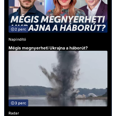
2 perc
Napindító
Mégis megnyerheti Ukrajna a háborút?
3 perc
Radar