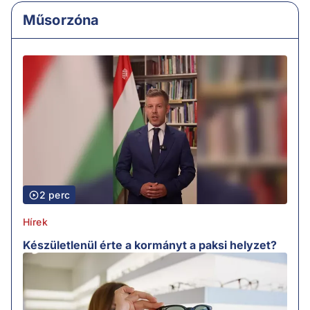
Műsorzóna
2 perc
Hírek
Készületlenül érte a kormányt a paksi helyzet?