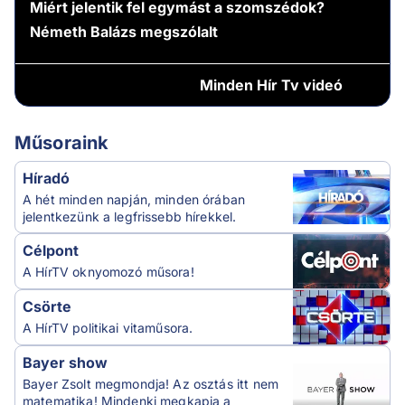
Miért jelentik fel egymást a szomszédok?
Németh Balázs megszólalt
Minden
Hír Tv videó
Műsoraink
Híradó
A hét minden napján, minden órában
jelentkezünk a legfrissebb hírekkel.
Célpont
A HírTV oknyomozó műsora!
Csörte
A HírTV politikai vitaműsora.
Bayer show
Bayer Zsolt megmondja! Az osztás itt nem
matematika! Mindenki megkapja a