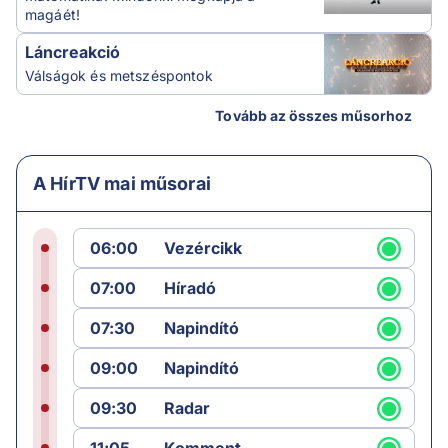
magáét!
Láncreakció
Válságok és metszéspontok
Tovább az összes műsorhoz
A HírTV mai műsorai
06:00
Vezércikk
07:00
Híradó
07:30
Napindító
09:00
Napindító
09:30
Radar