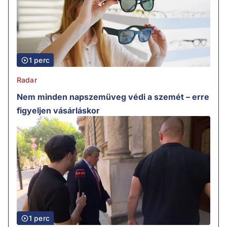
1 perc
Radar
Nem minden napszemüveg védi a szemét – erre
figyeljen vásárláskor
1 perc