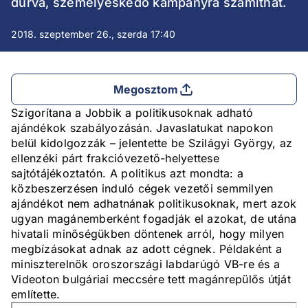
durva, személyeskedő kampányra számíthat.
2018. szeptember 26., szerda 17:40
Megosztom
Szigorítana a Jobbik a politikusoknak adható
ajándékok szabályozásán. Javaslatukat napokon
belül kidolgozzák – jelentette be Szilágyi György, az
ellenzéki párt frakcióvezető-helyettese
sajtótájékoztatón. A politikus azt mondta: a
közbeszerzésen induló cégek vezetői semmilyen
ajándékot nem adhatnának politikusoknak, mert azok
ugyan magánemberként fogadják el azokat, de utána
hivatali minőségükben döntenek arról, hogy milyen
megbízásokat adnak az adott cégnek. Példaként a
miniszterelnök oroszországi labdarúgó VB-re és a
Videoton bulgáriai meccsére tett magánrepülős útját
említette.