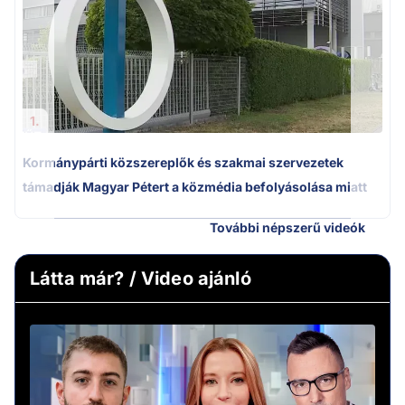
1.
Kormánypárti közszereplők és szakmai szervezetek
támadják Magyar Pétert a közmédia befolyásolása miatt
További népszerű videók
Látta már? / Video ajánló