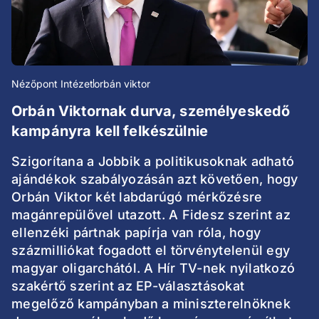
Nézőpont Intézet
orbán viktor
Orbán Viktornak durva, személyeskedő
kampányra kell felkészülnie
Szigorítana a Jobbik a politikusoknak adható
ajándékok szabályozásán azt követően, hogy
Orbán Viktor két labdarúgó mérkőzésre
magánrepülővel utazott. A Fidesz szerint az
ellenzéki pártnak papírja van róla, hogy
százmilliókat fogadott el törvénytelenül egy
magyar oligarchától. A Hír TV-nek nyilatkozó
szakértő szerint az EP-választásokat
megelőző kampányban a miniszterelnöknek