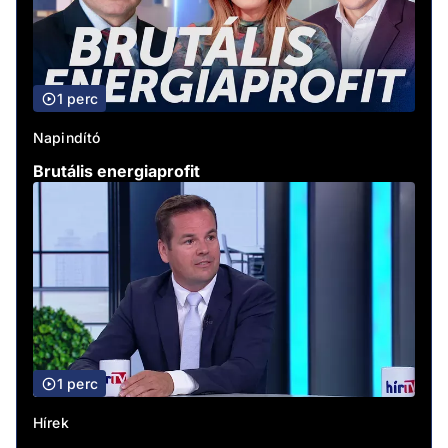
1 perc
Napindító
Brutális energiaprofit
1 perc
Hírek