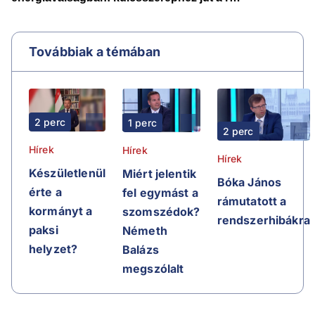
Továbbiak a témában
2 perc
1 perc
2 perc
Hírek
Hírek
Hírek
Készületlenül
Miért jelentik
Bóka János
érte a
fel egymást a
rámutatott a
kormányt a
szomszédok?
rendszerhibákra
paksi
Németh
helyzet?
Balázs
megszólalt