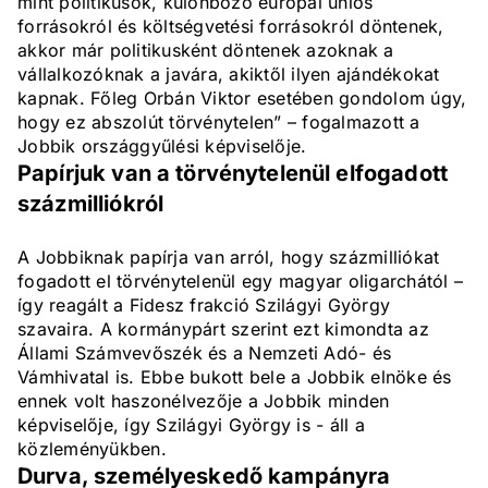
mint politikusok, különböző európai uniós
forrásokról és költségvetési forrásokról döntenek,
akkor már politikusként döntenek azoknak a
vállalkozóknak a javára, akiktől ilyen ajándékokat
kapnak. Főleg Orbán Viktor esetében gondolom úgy,
hogy ez abszolút törvénytelen” – fogalmazott a
Jobbik országgyűlési képviselője.
Papírjuk van a törvénytelenül elfogadott
százmilliókról
A Jobbiknak papírja van arról, hogy százmilliókat
fogadott el törvénytelenül egy magyar oligarchától –
így reagált a Fidesz frakció Szilágyi György
szavaira. A kormánypárt szerint ezt kimondta az
Állami Számvevőszék és a Nemzeti Adó- és
Vámhivatal is. Ebbe bukott bele a Jobbik elnöke és
ennek volt haszonélvezője a Jobbik minden
képviselője, így Szilágyi György is - áll a
közleményükben.
Durva, személyeskedő kampányra