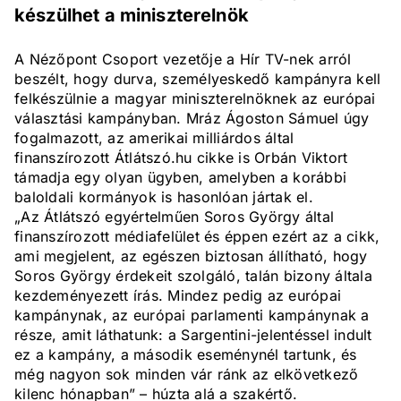
készülhet a miniszterelnök
A Nézőpont Csoport vezetője a Hír TV-nek arról
beszélt, hogy durva, személyeskedő kampányra kell
felkészülnie a magyar miniszterelnöknek az európai
választási kampányban. Mráz Ágoston Sámuel úgy
fogalmazott, az amerikai milliárdos által
finanszírozott Átlátszó.hu cikke is Orbán Viktort
támadja egy olyan ügyben, amelyben a korábbi
baloldali kormányok is hasonlóan jártak el.
„Az Átlátszó egyértelműen Soros György által
finanszírozott médiafelület és éppen ezért az a cikk,
ami megjelent, az egészen biztosan állítható, hogy
Soros György érdekeit szolgáló, talán bizony általa
kezdeményezett írás. Mindez pedig az európai
kampánynak, az európai parlamenti kampánynak a
része, amit láthatunk: a Sargentini-jelentéssel indult
ez a kampány, a második eseménynél tartunk, és
még nagyon sok minden vár ránk az elkövetkező
kilenc hónapban” – húzta alá a szakértő.