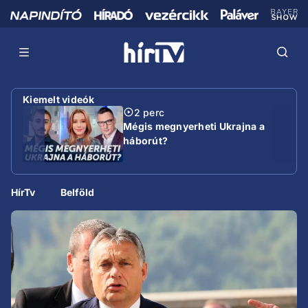
Kiemelt videók
2 perc
Mégis megnyerheti Ukrajna a
háborút?
HírTv
Belföld