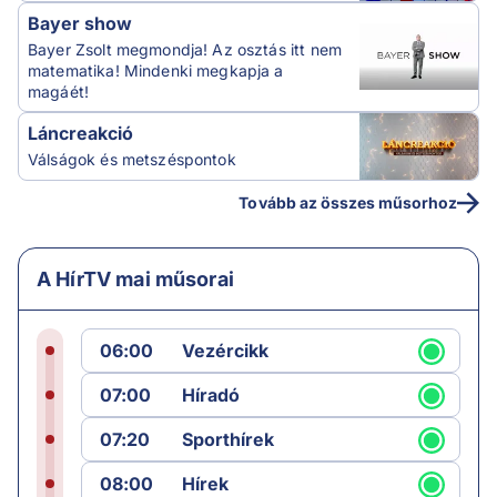
Bayer show
Bayer Zsolt megmondja! Az osztás itt nem
matematika! Mindenki megkapja a
magáét!
Láncreakció
Válságok és metszéspontok
Tovább az összes műsorhoz
A HírTV mai műsorai
06:00
Vezércikk
07:00
Híradó
07:20
Sporthírek
08:00
Hírek