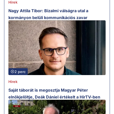
Hírek
Nagy Attila Tibor: Bizalmi válságra utal a
kormányon belüli kommunikációs zavar
2 perc
Hírek
Saját táborát is megosztja Magyar Péter
elnökjelöltje, Deák Dániel értékelt a HírTV-ben