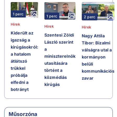
1 perc
1 perc
2 perc
Hírek
Hírek
Hírek
Kiderült az
Szentesi Zöldi
Nagy Attila
igazság a
László szerint
Tibor: Bizalmi
kirúgásokról:
a
válságra utal a
a hatalom
miniszterelnök
kormányon
átlátszó
utasítására
belüli
trükkel
történt a
kommunikációs
próbálja
közmédiás
zavar
elfedni a
kirúgás
botrányt
Műsorzóna