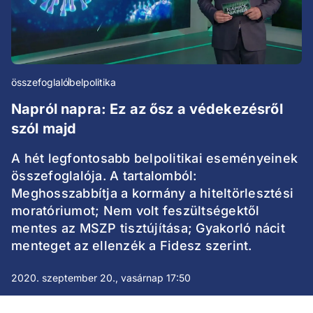
összefoglaló
belpolitika
Napról napra: Ez az ősz a védekezésről
szól majd
A hét legfontosabb belpolitikai eseményeinek
összefoglalója. A tartalomból:
Meghosszabbítja a kormány a hiteltörlesztési
moratóriumot; Nem volt feszültségektől
mentes az MSZP tisztújítása; Gyakorló nácit
menteget az ellenzék a Fidesz szerint.
2020. szeptember 20., vasárnap 17:50