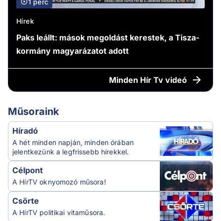
1 perc
Hírek
Paks leállt: mások megoldást kerestek, a Tisza-
kormány magyarázatot adott
Minden
Hír Tv videó
Műsoraink
Híradó
A hét minden napján, minden órában
jelentkezünk a legfrissebb hírekkel.
Célpont
A HírTV oknyomozó műsora!
Csörte
A HírTV politikai vitaműsora.