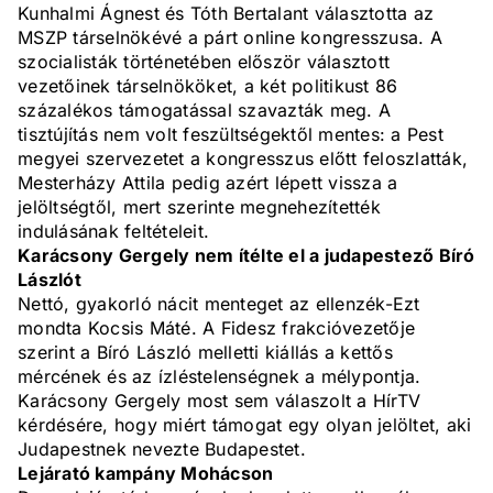
Kunhalmi Ágnest és Tóth Bertalant választotta az
MSZP társelnökévé a párt online kongresszusa. A
szocialisták történetében először választott
vezetőinek társelnököket, a két politikust 86
százalékos támogatással szavazták meg. A
tisztújítás nem volt feszültségektől mentes: a Pest
megyei szervezetet a kongresszus előtt feloszlatták,
Mesterházy Attila pedig azért lépett vissza a
jelöltségtől, mert szerinte megnehezítették
indulásának feltételeit.
Karácsony Gergely nem ítélte el a judapestező Bíró
Lászlót
Nettó, gyakorló nácit menteget az ellenzék-Ezt
mondta Kocsis Máté. A Fidesz frakcióvezetője
szerint a Bíró László melletti kiállás a kettős
mércének és az ízléstelenségnek a mélypontja.
Karácsony Gergely most sem válaszolt a HírTV
kérdésére, hogy miért támogat egy olyan jelöltet, aki
Judapestnek nevezte Budapestet.
Lejárató kampány Mohácson