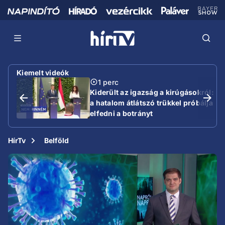
Kiemelt videók
1 perc
Kiderült az igazság a kirúgásokról:
a hatalom átlátszó trükkel próbálja
elfedni a botrányt
HírTv
Belföld