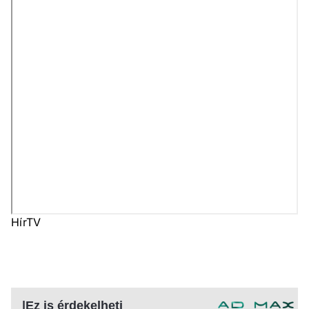
HírTV