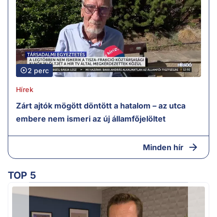
2 perc
Hírek
Zárt ajtók mögött döntött a hatalom – az utca
embere nem ismeri az új államfőjelöltet
Minden hír
TOP 5
H