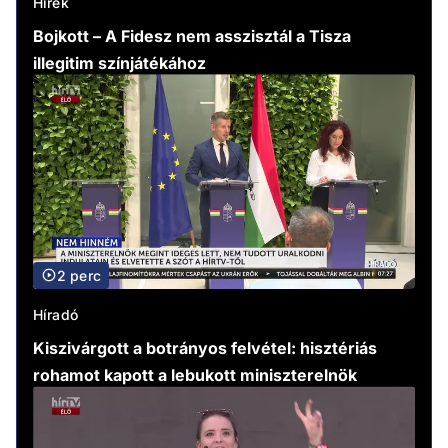
Hírek
Bojkott – A Fidesz nem asszisztál a Tisza
illegitim színjátékához
2 perc
Híradó
Kiszivárgott a botrányos felvétel: hisztériás
rohamot kapott a lebukott miniszterelnök