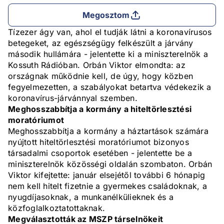
Megosztom
Tízezer ágy van, ahol el tudják látni a koronavírusos
betegeket, az egészségügy felkészült a járvány
második hullámára - jelentette ki a miniszterelnök a
Kossuth Rádióban. Orbán Viktor elmondta: az
országnak működnie kell, de úgy, hogy közben
fegyelmezetten, a szabályokat betartva védekezik a
koronavírus-járvánnyal szemben.
Meghosszabbítja a kormány a hiteltörlesztési
moratóriumot
Meghosszabbítja a kormány a háztartások számára
nyújtott hiteltörlesztési moratóriumot bizonyos
társadalmi csoportok esetében - jelentette be a
miniszterelnök közösségi oldalán szombaton. Orbán
Viktor kifejtette: január elsejétől további 6 hónapig
nem kell hitelt fizetnie a gyermekes családoknak, a
nyugdíjasoknak, a munkanélkülieknek és a
közfoglalkoztatottaknak.
Megválasztották az MSZP társelnökeit