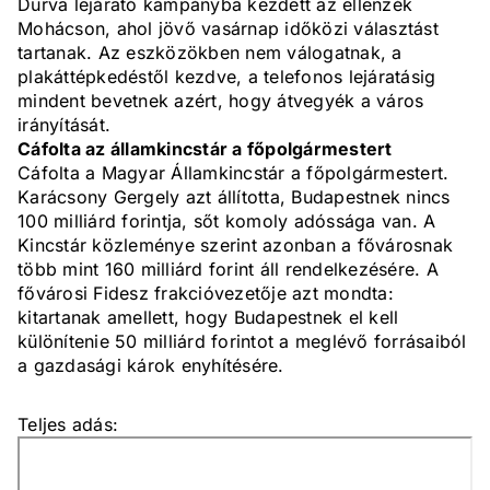
Durva lejárató kampányba kezdett az ellenzék
Mohácson, ahol jövő vasárnap időközi választást
tartanak. Az eszközökben nem válogatnak, a
plakáttépkedéstől kezdve, a telefonos lejáratásig
mindent bevetnek azért, hogy átvegyék a város
irányítását.
Cáfolta az államkincstár a főpolgármestert
Cáfolta a Magyar Államkincstár a főpolgármestert.
Karácsony Gergely azt állította, Budapestnek nincs
100 milliárd forintja, sőt komoly adóssága van. A
Kincstár közleménye szerint azonban a fővárosnak
több mint 160 milliárd forint áll rendelkezésére. A
fővárosi Fidesz frakcióvezetője azt mondta:
kitartanak amellett, hogy Budapestnek el kell
különítenie 50 milliárd forintot a meglévő forrásaiból
a gazdasági károk enyhítésére.
Teljes adás: