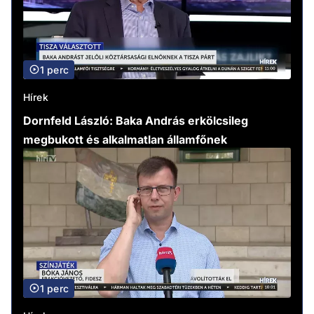
1 perc
Hírek
Dornfeld László: Baka András erkölcsileg
megbukott és alkalmatlan államfőnek
1 perc