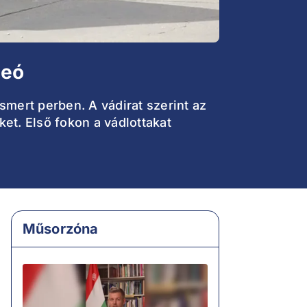
deó
ismert perben. A vádirat szerint az
ket. Első fokon a vádlottakat
Műsorzóna