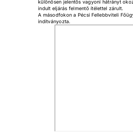
különösen jelentős vagyoni hátrányt oko
indult eljárás felmentő ítélettel zárult.
A másodfokon a Pécsi Fellebbviteli Főügy
indítványozta.