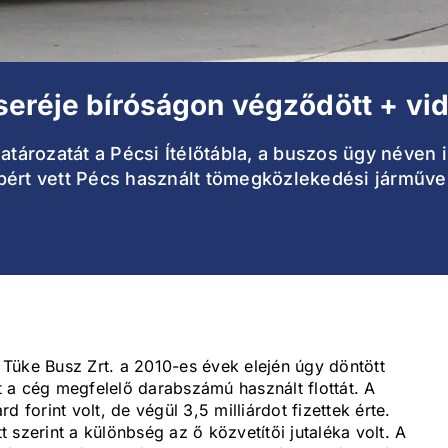
seréje bíróságon végződött + vi
atározatát a Pécsi Ítélőtábla, a buszos ügy néven 
öbbért vett Pécs használt tömegközlekedési járműve
Tüke Busz Zrt. a 2010-es évek elején úgy döntött
lt a cég megfelelő darabszámú használt flottát. A
rd forint volt, de végül 3,5 milliárdot fizettek érte.
 szerint a különbség az ő közvetítői jutaléka volt. A