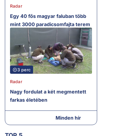
Radar
Egy 40 fős magyar faluban több
mint 3000 paradicsomfajta terem
3 perc
Radar
Nagy fordulat a két megmentett
farkas életében
Minden hír
TOP 5