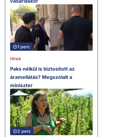
vásárláskor
1 perc
Hírek
Paks nélkül is biztosított az
áramellátás? Megszólalt a
miniszter
2 perc