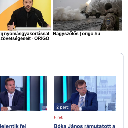
2 perc
Hírek
jelentik fel
Bóka János rámutatott a