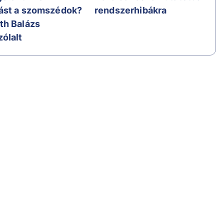
st a szomszédok?
rendszerhibákra
h Balázs
ólalt