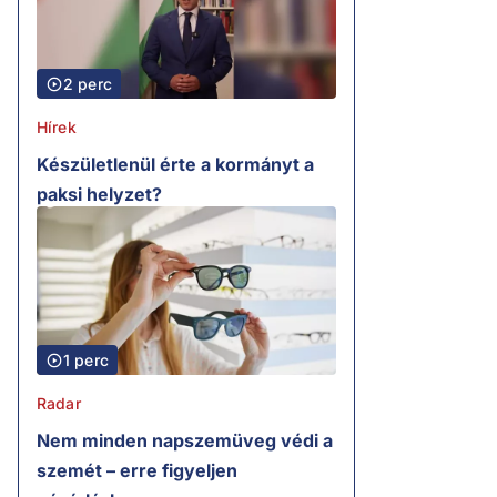
2 perc
Hírek
Készületlenül érte a kormányt a
paksi helyzet?
1 perc
Radar
Nem minden napszemüveg védi a
szemét – erre figyeljen