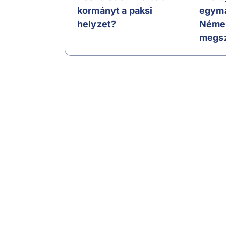
kormányt a paksi
egymá
helyzet?
Német
megsz