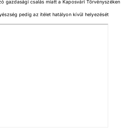
zó gazdasági csalás miatt a Kaposvári Törvényszéken
észség pedig az ítélet hatályon kívül helyezését