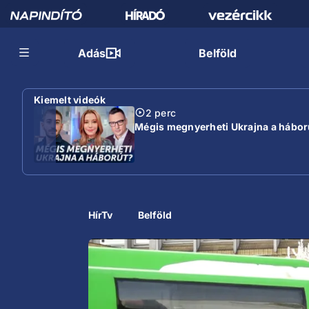
Adás
Belföld
Kiemelt videók
2 perc
Mégis megnyerheti Ukrajna a hábor
HírTv
Belföld