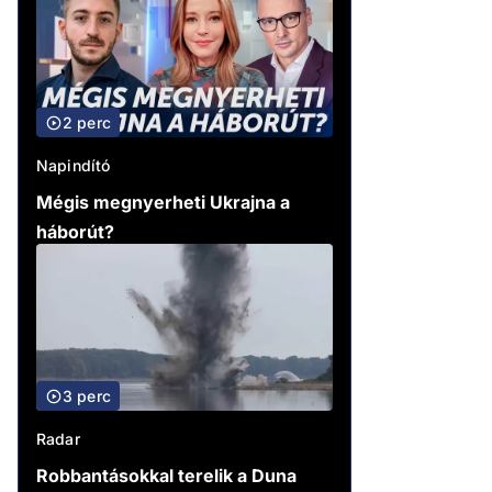
2 perc
Napindító
Mégis megnyerheti Ukrajna a
háborút?
3 perc
Radar
Robbantásokkal terelik a Duna