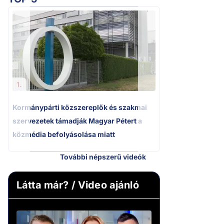
2.
Kétségbeesett ca
Polgár Judit és 
volt főbíró a me
1.
Kormánypárti közszereplők és szakmai
szervezetek támadják Magyar Pétert a
közmédia befolyásolása miatt
További népszerű videók
Látta már? / Video ajánló