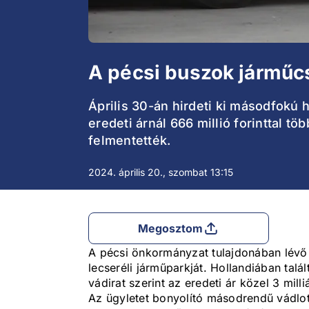
A pécsi buszok járműc
Április 30-án hirdeti ki másodfokú h
eredeti árnál 666 millió forinttal t
felmentették.
2024. április 20., szombat 13:15
Megosztom
A pécsi önkormányzat tulajdonában lévő 
lecseréli járműparkját. Hollandiában talá
vádirat szerint az eredeti ár közel 3 milliá
Az ügyletet bonyolító másodrendű vádlott