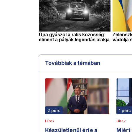
Továbbiak a témában
2 perc
1 perc
Hírek
Hírek
Készületlenül érte a
Miért 