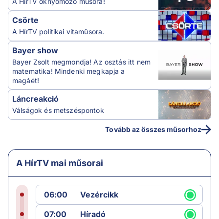
A HírTV oknyomozó műsora!
Csörte
A HírTV politikai vitaműsora.
Bayer show
Bayer Zsolt megmondja! Az osztás itt nem
matematika! Mindenki megkapja a
magáét!
Láncreakció
Válságok és metszéspontok
Tovább az összes műsorhoz
A HírTV mai műsorai
06:00
Vezércikk
07:00
Híradó