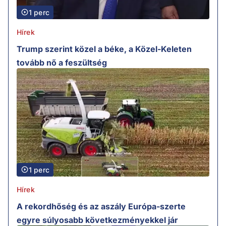
1 perc
Hírek
Trump szerint közel a béke, a Közel-Keleten
tovább nő a feszültség
1 perc
Hírek
A rekordhőség és az aszály Európa-szerte
egyre súlyosabb következményekkel jár