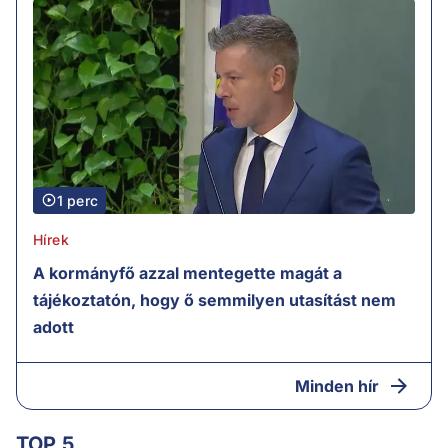
1 perc
Hírek
A kormányfő azzal mentegette magát a
tájékoztatón, hogy ő semmilyen utasítást nem
adott
Minden hír
TOP 5