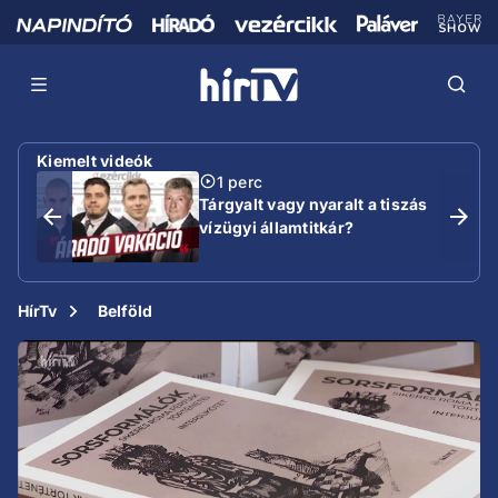
Kiemelt videók
1 perc
Tárgyalt vagy nyaralt a tiszás
vízügyi államtitkár?
HírTv
Belföld