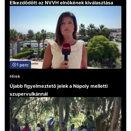
Elkezdődött az NVVH elnökének kiválasztása
1 perc
Hírek
Újabb figyelmeztető jelek a Nápoly melletti
szupervulkánnál