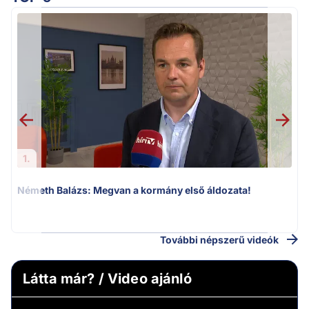
1.
Németh Balázs: Megvan a kormány első áldozata!
v
További népszerű videók
Látta már? / Video ajánló