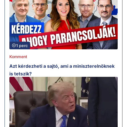
1 perc
Komment
Azt kérdezheti a sajtó, ami a miniszterelnöknek
is tetszik?