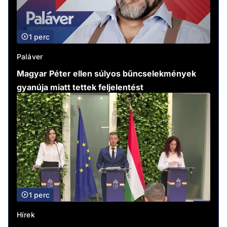
1 perc
Paláver
Magyar Péter ellen súlyos bűncselekmények
gyanúja miatt tettek feljelentést
1 perc
Hírek