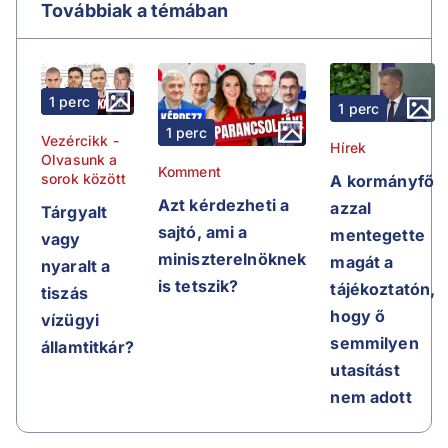
Továbbiak a témában
1 perc
1 perc
1 perc
Vezércikk -
Hírek
Olvasunk a
Komment
sorok között
A kormányfő
Azt kérdezheti a
azzal
Tárgyalt
sajtó, ami a
mentegette
vagy
miniszterelnöknek
magát a
nyaralt a
is tetszik?
tájékoztatón,
tiszás
hogy ő
vízügyi
semmilyen
államtitkár?
utasítást
nem adott