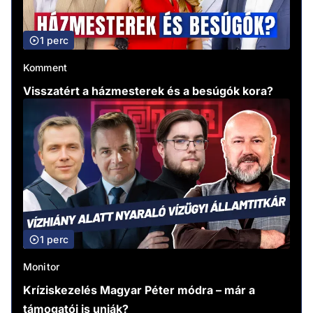
1 perc
Komment
Visszatért a házmesterek és a besúgók kora?
1 perc
Monitor
Kríziskezelés Magyar Péter módra – már a
támogatói is unják?