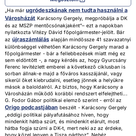
ugródeszkának nem tudta használni a
„Ha már
Városházát
Karácsony Gergely, megpróbálja a DK
és az MSZP mentőcsónakjaként”– ezt a napokban
nyilatkozta Vitézy Dávid főpolgármester-jelölt. Bár
újraszámlálás
az
alapján mindössze 41 szavazatnyi
különbséggel vélhetően Karácsony Gergely marad a
főpolgármester - bár a fellebbezések miatt még ez
sem eldöntött -, a nagy kérdés az, hogy Gyurcsány
Ferenc levitézlett emberei a következő ciklusban is
sorban állnak-e majd a főváros kasszájánál, vagy
sikerül őket kiebrudalni, esetleg jönnek a helyükre
mások a baloldalról. Az biztos, hogy Karácsony a
Városházán működő korábbi rendszert elfelejtheti...
G. Fodor Gábor politikai elemző szerint - erről az
Origo podcastjában
beszélt - Karácsony Gergely
„eddigi politikai pályafutásához híven, hogy
mindenkit hátba szúrt, és mindenkit elárult, most
hátba fogja szúrni a DK-t, mert neki az az érdeke,
hogy közel legyen a Tisza párthoz”. Nehéz