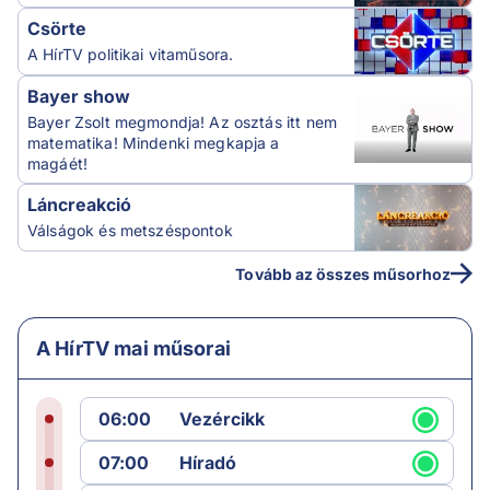
Csörte
A HírTV politikai vitaműsora.
Bayer show
Bayer Zsolt megmondja! Az osztás itt nem
matematika! Mindenki megkapja a
magáét!
Láncreakció
Válságok és metszéspontok
Tovább az összes műsorhoz
A HírTV mai műsorai
06:00
Vezércikk
07:00
Híradó