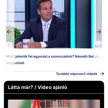
M
k
1.
Miért jelentik fel egymást a szomszédok? Németh Balázs
megszólalt
További népszerű videók
Látta már? / Video ajánló