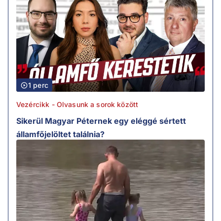
1 perc
Vezércikk - Olvasunk a sorok között
Sikerül Magyar Péternek egy eléggé sértett
államfőjelöltet találnia?