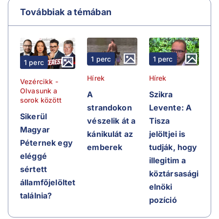
Továbbiak a témában
1 perc
1 perc
1 perc
Hírek
Hírek
Vezércikk -
Olvasunk a
A
Szikra
sorok között
strandokon
Levente: A
Sikerül
vészelik át a
Tisza
Magyar
kánikulát az
jelöltjei is
Péternek egy
emberek
tudják, hogy
eléggé
illegitim a
sértett
köztársasági
államfőjelöltet
elnöki
találnia?
pozíció