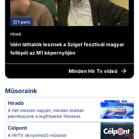
1 perc
Hírek
Idén láthatók lesznek a Sziget fesztivál magyar
fellépői az M1 képernyőjén
Minden
Hír Tv videó
Műsoraink
Híradó
A hét minden napján, minden órában
jelentkezünk a legfrissebb hírekkel.
Célpont
A HírTV oknyomozó műsora!