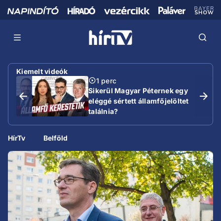
Kiemelt videók
1 perc
Sikerül Magyar Péternek egy
eléggé sértett államfőjelöltet
találnia?
HírTv
Belföld