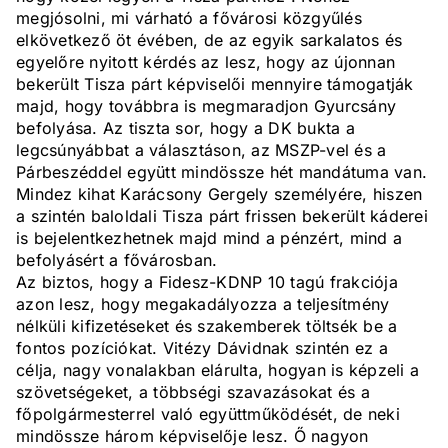
megjósolni, mi várható a fővárosi közgyűlés
elkövetkező öt évében, de az egyik sarkalatos és
egyelőre nyitott kérdés az lesz, hogy az újonnan
bekerült Tisza párt képviselői mennyire támogatják
majd, hogy továbbra is megmaradjon Gyurcsány
befolyása. Az tiszta sor, hogy a DK bukta a
legcsúnyábbat a választáson, az MSZP-vel és a
Párbeszéddel együtt mindössze hét mandátuma van.
Mindez kihat Karácsony Gergely személyére, hiszen
a szintén baloldali Tisza párt frissen bekerült káderei
is bejelentkezhetnek majd mind a pénzért, mind a
befolyásért a fővárosban.
Az biztos, hogy a Fidesz-KDNP 10 tagú frakciója
azon lesz, hogy megakadályozza a teljesítmény
nélküli kifizetéseket és szakemberek töltsék be a
fontos pozíciókat. Vitézy Dávidnak szintén ez a
célja, nagy vonalakban elárulta, hogyan is képzeli a
szövetségeket, a többségi szavazásokat és a
főpolgármesterrel való együttműködését, de neki
mindössze három képviselője lesz. Ő nagyon