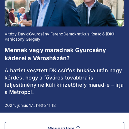
Vitézy Dávid
Gyurcsány Ferenc
Demokratikus Koalíció (DK)
Karácsony Gergely
Mennek vagy maradnak Gyurcsány
káderei a Városházán?
A bázist vesztett DK csúfos bukása után nagy
kérdés, hogy a főváros továbbra is
teljesítmény nélküli kifizetőhely marad-e – írja
a Metropol.
2024. június 17., hétfő 11:18
Megosztom