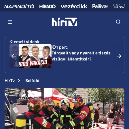
Kiemelt videók
1 perc
Tárgyalt vagy nyaralt a tiszás
vízügyi államtitkár?
HírTv
Belföld