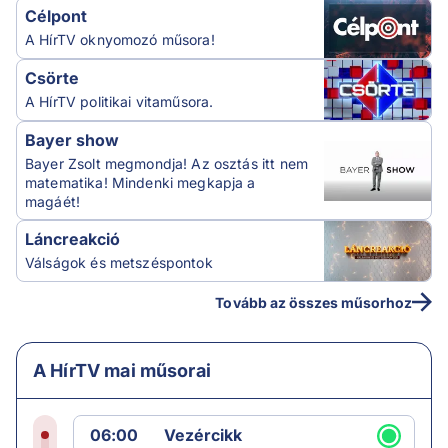
Célpont
A HírTV oknyomozó műsora!
Csörte
A HírTV politikai vitaműsora.
Bayer show
Bayer Zsolt megmondja! Az osztás itt nem
matematika! Mindenki megkapja a
magáét!
Láncreakció
Válságok és metszéspontok
Tovább az összes műsorhoz
A HírTV mai műsorai
06:00
Vezércikk