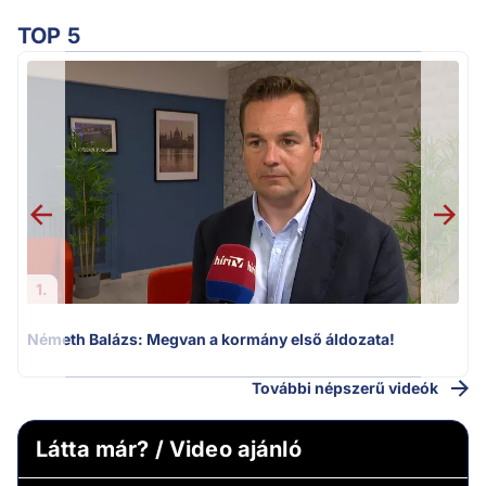
TOP 5
1.
Németh Balázs: Megvan a kormány első áldozata!
H
További népszerű videók
Látta már? / Video ajánló