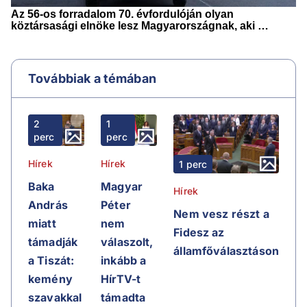
Továbbiak a témában
2
1
perc
perc
Hírek
Hírek
1 perc
Baka
Magyar
Hírek
András
Péter
Nem vesz részt a
miatt
nem
Fidesz az
támadják
válaszolt,
államfőválasztáson
a Tiszát:
inkább a
kemény
HírTV-t
szavakkal
támadta