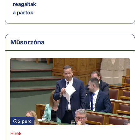
reagáltak
a pártok
Műsorzóna
2 perc
Hírek