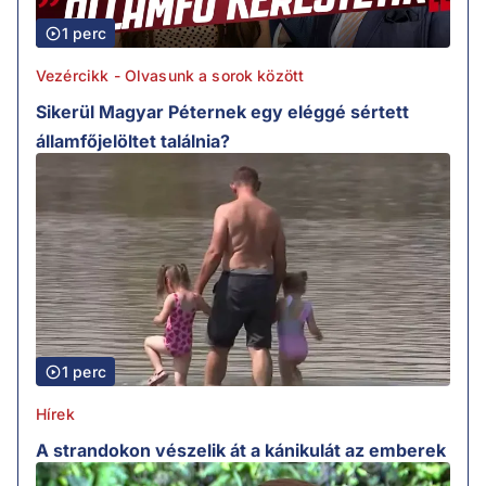
1 perc
Vezércikk - Olvasunk a sorok között
Sikerül Magyar Péternek egy eléggé sértett
államfőjelöltet találnia?
1 perc
Hírek
A strandokon vészelik át a kánikulát az emberek