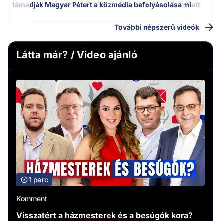
támadják Magyar Pétert a közmédia befolyásolása miatt
További népszerű videók
Látta már? / Video ajánló
1 perc
Komment
Visszatért a házmesterek és a besúgók kora?