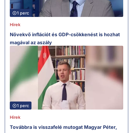
1 perc
Hírek
Növekvő inflációt és GDP-csökkenést is hozhat
magával az aszály
1 perc
Hírek
Továbbra is visszafelé mutogat Magyar Péter,