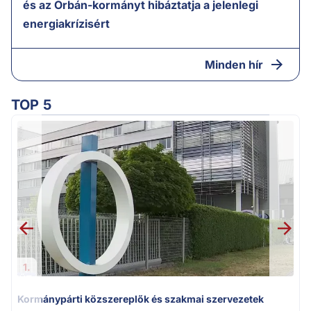
és az Orbán-kormányt hibáztatja a jelenlegi
energiakrízisért
Minden hír
TOP 5
1.
Kormánypárti közszereplők és szakmai szervezetek