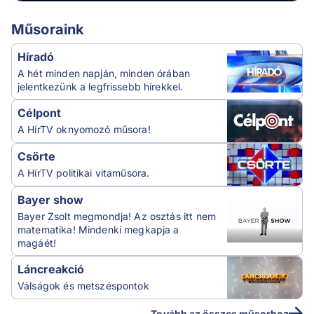
Műsoraink
Híradó
A hét minden napján, minden órában
jelentkezünk a legfrissebb hírekkel.
Célpont
A HírTV oknyomozó műsora!
Csörte
A HírTV politikai vitaműsora.
Bayer show
Bayer Zsolt megmondja! Az osztás itt nem
matematika! Mindenki megkapja a
magáét!
Láncreakció
Válságok és metszéspontok
Tovább az összes műsorhoz