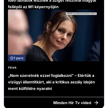
Idén láthatók lesznek a Sziget fesztivál magyar
fellépői az M1 képernyőjén
1 perc
Hírek
„Nem szeretnék ezzel foglalkozni” – Elértük a
vízügyi államtitkárt, aki a kritikus aszály idején
ment külföldre nyaralni
Minden
Hír Tv videó