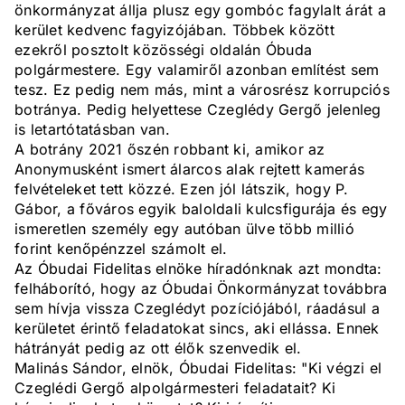
önkormányzat állja plusz egy gombóc fagylalt árát a
kerület kedvenc fagyizójában. Többek között
ezekről posztolt közösségi oldalán Óbuda
polgármestere. Egy valamiről azonban említést sem
tesz. Ez pedig nem más, mint a városrész korrupciós
botránya. Pedig helyettese Czeglédy Gergő jelenleg
is letartótatásban van.
A botrány 2021 őszén robbant ki, amikor az
Anonymusként ismert álarcos alak rejtett kamerás
felvételeket tett közzé. Ezen jól látszik, hogy P.
Gábor, a főváros egyik baloldali kulcsfigurája és egy
ismeretlen személy egy autóban ülve több millió
forint kenőpénzzel számolt el.
Az Óbudai Fidelitas elnöke híradónknak azt mondta:
felháborító, hogy az Óbudai Önkormányzat továbbra
sem hívja vissza Czeglédyt pozíciójából, ráadásul a
kerületet érintő feladatokat sincs, aki ellássa. Ennek
hátrányát pedig az ott élők szenvedik el.
Malinás Sándor, elnök, Óbudai Fidelitas: "Ki végzi el
Czeglédi Gergő alpolgármesteri feladatait? Ki