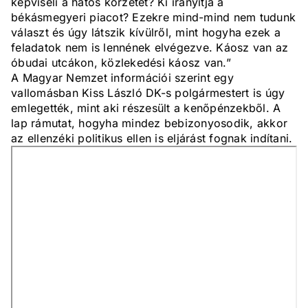
képviseli a hatos körzetet? Ki irányítja a
békásmegyeri piacot? Ezekre mind-mind nem tudunk
választ és úgy látszik kívülről, mint hogyha ezek a
feladatok nem is lennének elvégezve. Káosz van az
óbudai utcákon, közlekedési káosz van.”
A Magyar Nemzet információi szerint egy
vallomásban Kiss László DK-s polgármestert is úgy
emlegették, mint aki részesült a kenőpénzekből. A
lap rámutat, hogyha mindez bebizonyosodik, akkor
az ellenzéki politikus ellen is eljárást fognak indítani.