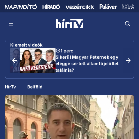
Kiemelt videók
1 perc
Sikerül Magyar Péternek egy
eléggé sértett államfőjelöltet
találnia?
HírTv
Belföld