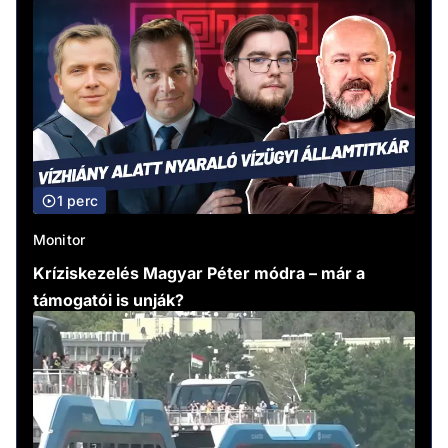
1 perc
Monitor
Kríziskezelés Magyar Péter módra – már a
támogatói is unják?