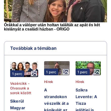
Továbbiak a témában
1 perc
1 perc
1 perc
Hírek
Hírek
Vezércikk -
Olvasunk a
A
Szikra
sorok között
strandokon
Levente: A
Sikerül
vészelik át a
Tisza
Magyar
kánikulát az
jelöltjei is