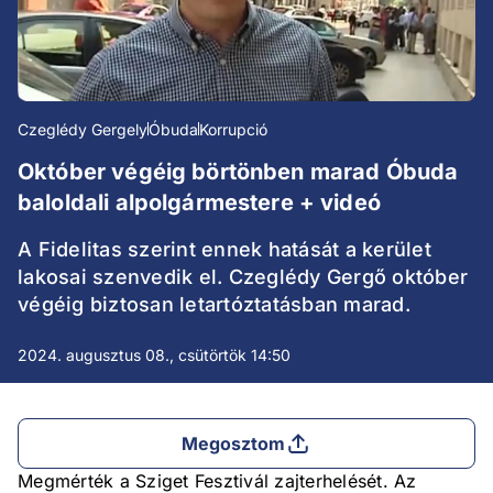
Czeglédy Gergely
Óbuda
Korrupció
Október végéig börtönben marad Óbuda
baloldali alpolgármestere + videó
A Fidelitas szerint ennek hatását a kerület
lakosai szenvedik el. Czeglédy Gergő október
végéig biztosan letartóztatásban marad.
2024. augusztus 08., csütörtök 14:50
Megosztom
Megmérték a Sziget Fesztivál zajterhelését. Az