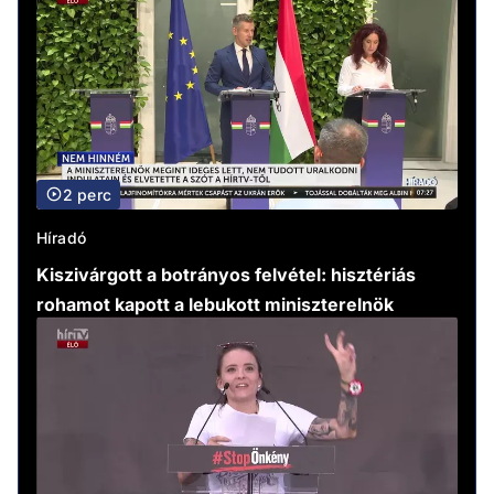
2 perc
Híradó
Kiszivárgott a botrányos felvétel: hisztériás
rohamot kapott a lebukott miniszterelnök