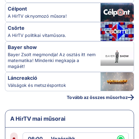
Célpont
A HírTV oknyomozó műsora!
Csörte
A HírTV politikai vitaműsora.
Bayer show
Bayer Zsolt megmondja! Az osztás itt nem
matematika! Mindenki megkapja a
magáét!
Láncreakció
Válságok és metszéspontok
Tovább az összes műsorhoz
A HírTV mai műsorai
06:00
Vezércikk