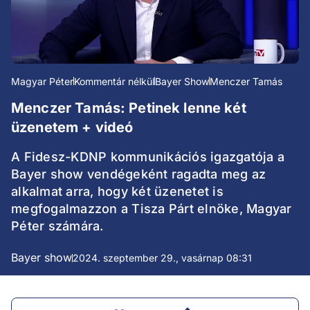
Magyar Péter
Kommentár nélkül
Bayer Show
Menczer Tamás
Menczer Tamás: Petinek lenne két
üzenetem + videó
A Fidesz-KDNP kommunikációs igazgatója a
Bayer show vendégeként ragadta meg az
alkalmat arra, hogy két üzenetet is
megfogalmazzon a Tisza Párt elnöke, Magyar
Péter számára.
Bayer show
2024. szeptember 29., vasárnap 08:31