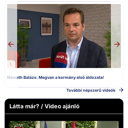
H
1.
Németh Balázs: Megvan a kormány első áldozata!
További népszerű videók
Látta már? / Video ajánló