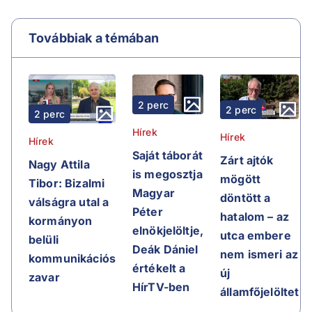
Továbbiak a témában
2 perc
2 perc
2 perc
Hírek
Hírek
Hírek
Saját táborát
Zárt ajtók
Nagy Attila
is megosztja
mögött
Tibor: Bizalmi
Magyar
döntött a
válságra utal a
Péter
hatalom – az
kormányon
elnökjelöltje,
utca embere
belüli
Deák Dániel
nem ismeri az
kommunikációs
értékelt a
új
zavar
HírTV-ben
államfőjelöltet