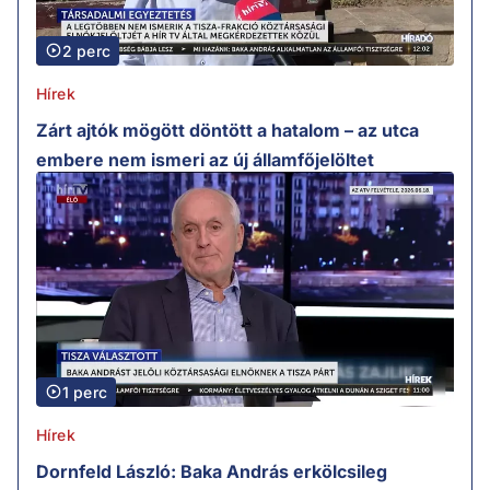
2 perc
Hírek
Zárt ajtók mögött döntött a hatalom – az utca
embere nem ismeri az új államfőjelöltet
1 perc
Hírek
Dornfeld László: Baka András erkölcsileg