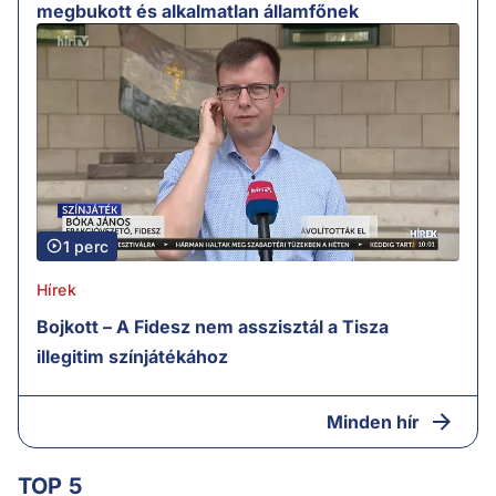
megbukott és alkalmatlan államfőnek
1 perc
Hírek
Bojkott – A Fidesz nem asszisztál a Tisza
illegitim színjátékához
Minden hír
TOP 5