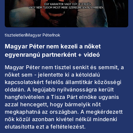
tiszteletlen
Magyar Péter
nok
Magyar Péter nem kezeli a nőket
egyenrangú partnerként + videó
Magyar Péter nem tisztel senkit és semmit, a
nőket sem - jelentette ki a kétoldalú
kapcsolatokért felelős államtitkár közösségi
oldalán. A legújabb nyilvánosságra került
hangfelvételen a Tisza Párt elnöke ugyanis
azzal hencegett, hogy bármelyik nőt
megkaphatná az országban. A megkérdezett
nők közül azonban kivétel nélkül mindenki
elutasította ezt a feltételezést.