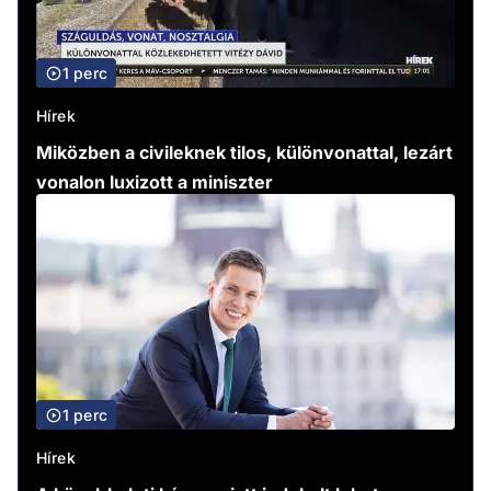
1 perc
Hírek
Miközben a civileknek tilos, különvonattal, lezárt
vonalon luxizott a miniszter
1 perc
Hírek