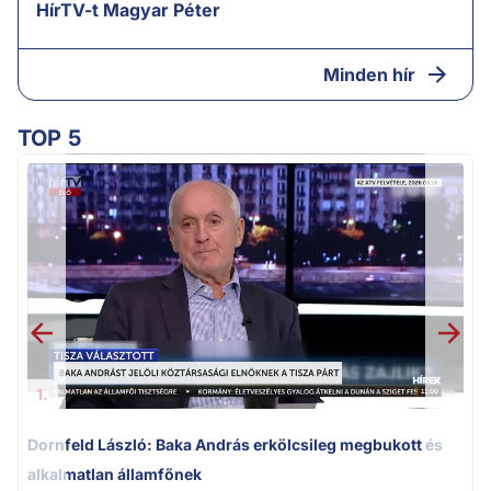
HírTV-t Magyar Péter
Minden hír
TOP 5
K
k
1.
Dornfeld László: Baka András erkölcsileg megbukott és
alkalmatlan államfőnek