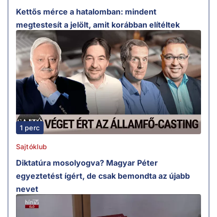
Kettős mérce a hatalomban: mindent
megtestesít a jelölt, amit korábban elítéltek
1 perc
Sajtóklub
Diktatúra mosolyogva? Magyar Péter
egyeztetést ígért, de csak bemondta az újabb
nevet