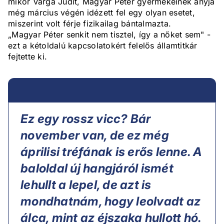
mikor Varga Judit, Magyar Péter gyermekeinek anyja
még március végén idézett fel egy olyan esetet,
miszerint volt férje fizikailag bántalmazta.
„Magyar Péter senkit nem tisztel, így a nőket sem" -
ezt a kétoldalú kapcsolatokért felelős államtitkár
fejtette ki.
Ez egy rossz vicc? Bár
november van, de ez még
áprilisi tréfának is erős lenne. A
baloldal új hangjáról ismét
lehullt a lepel, de azt is
mondhatnám, hogy leolvadt az
álca, mint az éjszaka hullott hó.