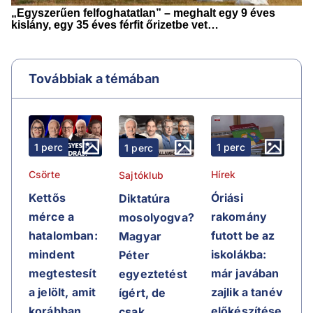
Továbbiak a témában
1 perc
1 perc
1 perc
Csörte
Hírek
Sajtóklub
Kettős
Óriási
Diktatúra
mérce a
rakomány
mosolyogva?
hatalomban:
futott be az
Magyar
mindent
iskolákba:
Péter
megtestesít
már javában
egyeztetést
a jelölt, amit
zajlik a tanév
ígért, de
korábban
előkészítése
csak