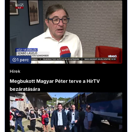
1 perc
Hírek
Megbukott Magyar Péter terve a HírTV
bezáratására