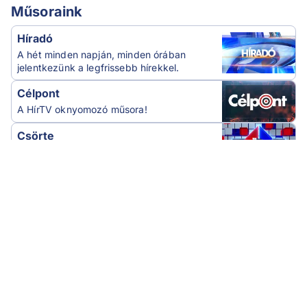
Műsoraink
Híradó
A hét minden napján, minden órában
jelentkezünk a legfrissebb hírekkel.
Célpont
A HírTV oknyomozó műsora!
Csörte
A HírTV politikai vitaműsora.
Bayer show
Bayer Zsolt megmondja! Az osztás itt nem
matematika! Mindenki megkapja a
magáét!
Láncreakció
Válságok és metszéspontok
Tovább az összes műsorhoz