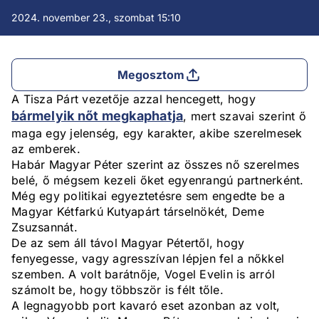
2024. november 23., szombat 15:10
Megosztom
A Tisza Párt vezetője azzal hencegett, hogy
bármelyik nőt megkaphatja
, mert szavai szerint ő
maga egy jelenség, egy karakter, akibe szerelmesek
az emberek.
Habár Magyar Péter szerint az összes nő szerelmes
belé, ő mégsem kezeli őket egyenrangú partnerként.
Még egy politikai egyeztetésre sem engedte be a
Magyar Kétfarkú Kutyapárt társelnökét, Deme
Zsuzsannát.
De az sem áll távol Magyar Pétertől, hogy
fenyegesse, vagy agresszívan lépjen fel a nőkkel
szemben. A volt barátnője, Vogel Evelin is arról
számolt be, hogy többször is félt tőle.
A legnagyobb port kavaró eset azonban az volt,