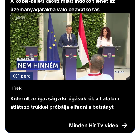
A közel-keleti káosz miatt indokolt lehet az
üzemanyagárakba való beavatkozás
1 perc
Hírek
Kiderült az igazság a kirúgásokról: a hatalom
átlátszó trükkel próbálja elfedni a botrányt
Minden
Hír Tv videó