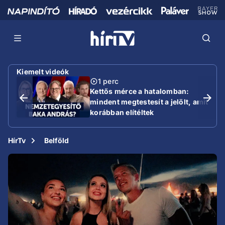
Kiemelt videók
1 perc
Kettős mérce a hatalomban:
mindent megtestesít a jelölt, amit
korábban elítéltek
HírTv
Belföld