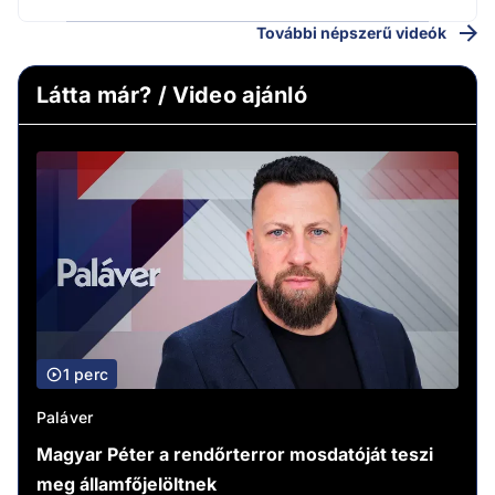
További népszerű videók
Látta már? / Video ajánló
1 perc
Paláver
Magyar Péter a rendőrterror mosdatóját teszi
meg államfőjelöltnek