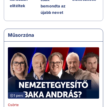
elítéltek
bemondta az
újabb nevet
Műsorzóna
1 perc
Csörte