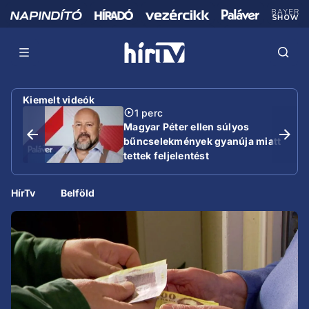
Kiemelt videók
1 perc
Magyar Péter ellen súlyos
bűncselekmények gyanúja miatt
tettek feljelentést
HírTv
Belföld