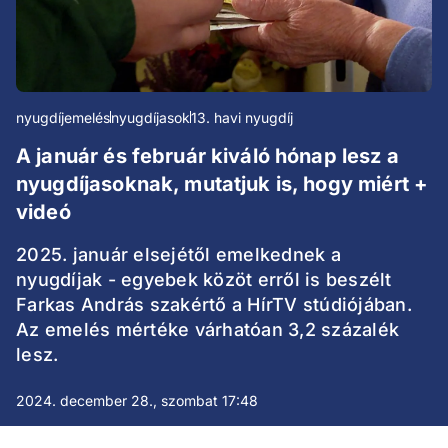
nyugdíjemelés
nyugdíjasok
13. havi nyugdíj
A január és február kiváló hónap lesz a
nyugdíjasoknak, mutatjuk is, hogy miért +
videó
2025. január elsejétől emelkednek a
nyugdíjak - egyebek közöt erről is beszélt
Farkas András szakértő a HírTV stúdiójában.
Az emelés mértéke várhatóan 3,2 százalék
lesz.
2024. december 28., szombat 17:48