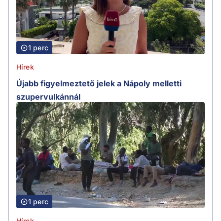
1 perc
Hírek
Újabb figyelmeztető jelek a Nápoly melletti
szupervulkánnál
1 perc
Hírek