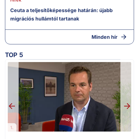
Ceuta a teljesítőképessége határán: újabb
migrációs hullámtól tartanak
Minden hír
TOP 5
F
1.