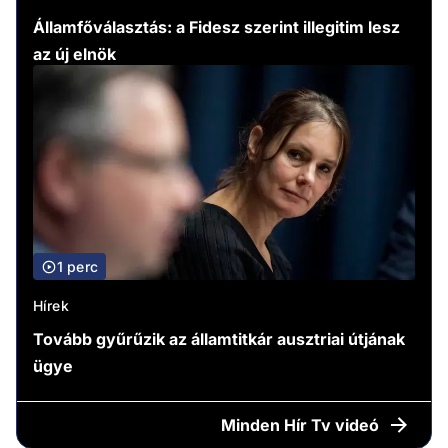
Államfőválasztás: a Fidesz szerint illegitim lesz
az új elnök
1 perc
Hírek
Tovább gyűrűzik az államtitkár ausztriai útjának
ügye
Minden
Hír Tv videó