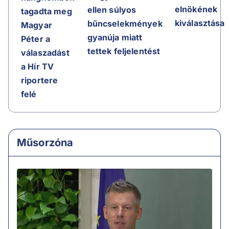
elnökének
ellen súlyos
tagadta meg
kiválasztása
bűncselekmények
Magyar
gyanúja miatt
Péter a
tettek feljelentést
válaszadást
a Hír TV
riportere
felé
Műsorzóna