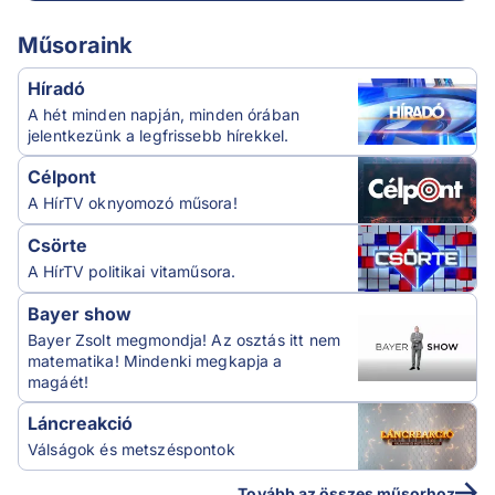
Műsoraink
Híradó
A hét minden napján, minden órában
jelentkezünk a legfrissebb hírekkel.
Célpont
A HírTV oknyomozó műsora!
Csörte
A HírTV politikai vitaműsora.
Bayer show
Bayer Zsolt megmondja! Az osztás itt nem
matematika! Mindenki megkapja a
magáét!
Láncreakció
Válságok és metszéspontok
Tovább az összes műsorhoz