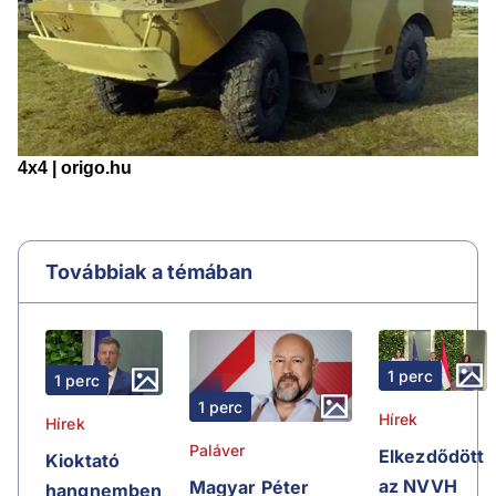
Továbbiak a témában
1 perc
1 perc
1 perc
Hírek
Hírek
Paláver
Elkezdődött
Kioktató
az NVVH
Magyar Péter
hangnemben