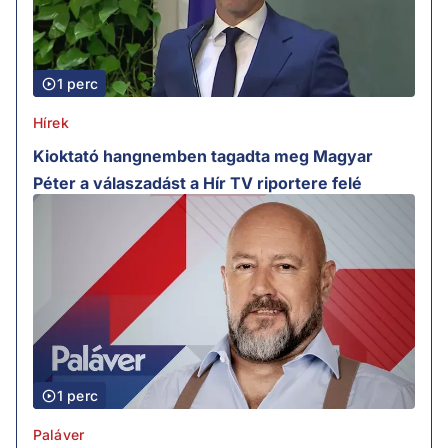
1 perc
Hírek
Kioktató hangnemben tagadta meg Magyar
Péter a válaszadást a Hír TV riportere felé
1 perc
Paláver