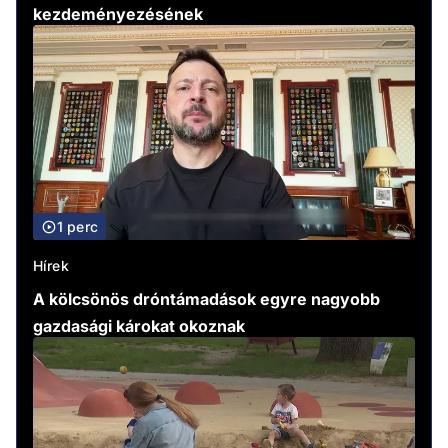
kezdeményezésének
1 perc
Hírek
A kölcsönös dróntámadások egyre nagyobb
gazdasági károkat okoznak