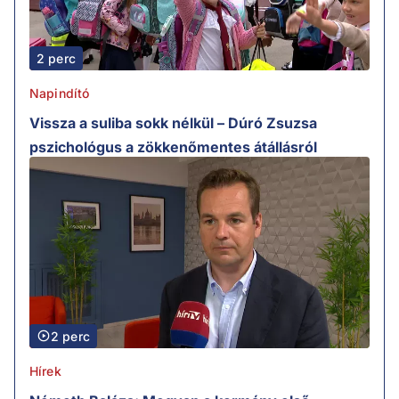
2 perc
Napindító
Vissza a suliba sokk nélkül – Dúró Zsuzsa
pszichológus a zökkenőmentes átállásról
2 perc
Hírek