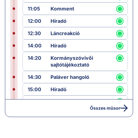
11:05
Komment
12:00
Híradó
12:30
Láncreakció
14:00
Híradó
14:20
Kormányszóvivői
sajtótájékoztató
14:30
Paláver hangoló
15:00
Híradó
15:30
Paláver
Összes műsor
17:00
Hírek
19:00
Hírek