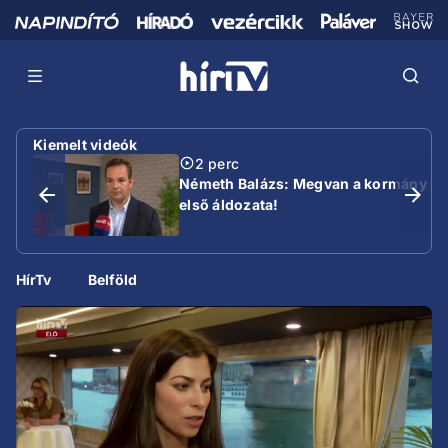
Kiemelt videók
2 perc
Németh Balázs: Megvan a kormány
első áldozata!
HírTv
Belföld