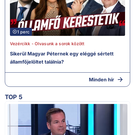
1 perc
Vezércikk - Olvasunk a sorok között
Sikerül Magyar Péternek egy eléggé sértett
államfőjelöltet találnia?
Minden hír
TOP 5
M
k