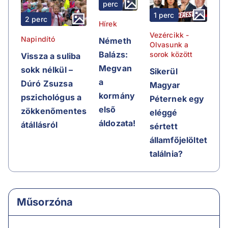
perc
1 perc
2 perc
Hírek
Vezércikk -
Napindító
Németh
Olvasunk a
Balázs:
sorok között
Vissza a suliba
Megvan
sokk nélkül –
Sikerül
a
Dúró Zsuzsa
Magyar
kormány
pszichológus a
Péternek egy
első
zökkenőmentes
eléggé
áldozata!
átállásról
sértett
államfőjelöltet
találnia?
Műsorzóna