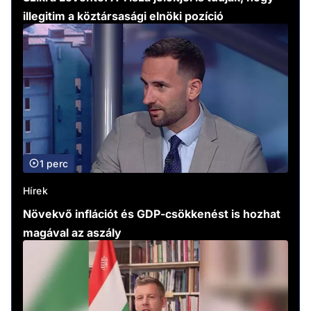
illegitim a köztársasági elnöki pozíció
1 perc
Hírek
Növekvő inflációt és GDP-csökkenést is hozhat
magával az aszály