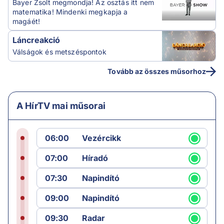
Bayer Zsolt megmondja! Az osztás itt nem
matematika! Mindenki megkapja a
magáét!
Láncreakció
Válságok és metszéspontok
Tovább az összes műsorhoz
A HírTV mai műsorai
06:00
Vezércikk
07:00
Híradó
07:30
Napindító
09:00
Napindító
09:30
Radar