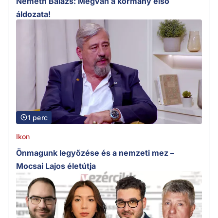
Németh Balázs: Megvan a kormány első
áldozata!
1 perc
Ikon
Önmagunk legyőzése és a nemzeti mez –
Mocsai Lajos életútja