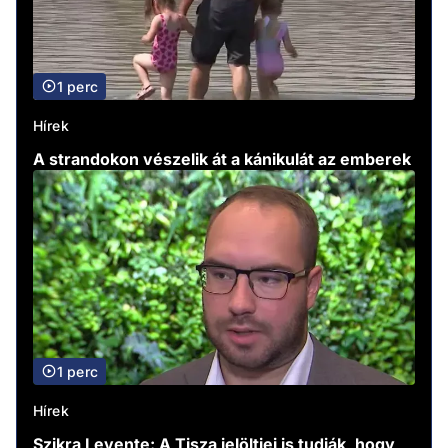
1 perc
Hírek
A strandokon vészelik át a kánikulát az emberek
1 perc
Hírek
Szikra Levente: A Tisza jelöltjei is tudják, hogy