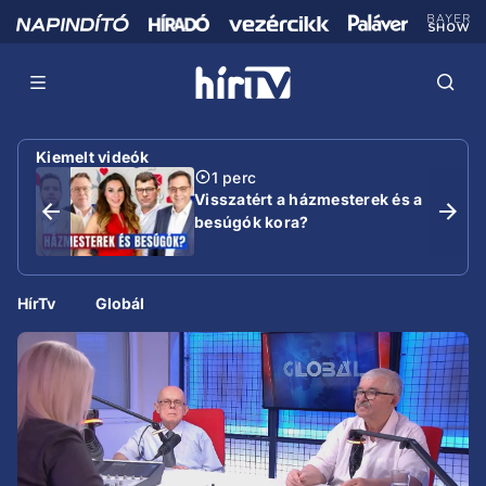
Kiemelt videók
1 perc
Visszatért a házmesterek és a
besúgók kora?
HírTv
Globál