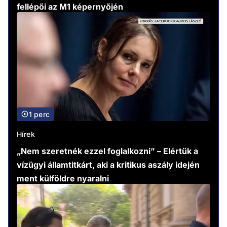
fellépői az M1 képernyőjén
1 perc
Hírek
„Nem szeretnék ezzel foglalkozni” – Elértük a
vízügyi államtitkárt, aki a kritikus aszály idején
ment külföldre nyaralni