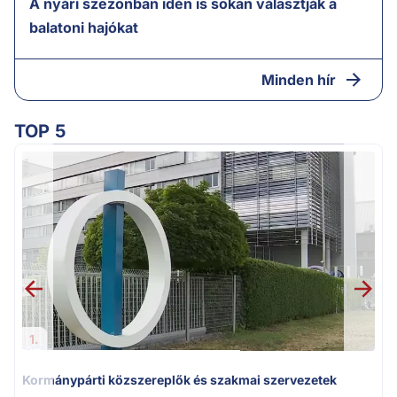
A nyári szezonban idén is sokan választják a
balatoni hajókat
Minden hír
TOP 5
1.
Kormánypárti közszereplők és szakmai szervezetek