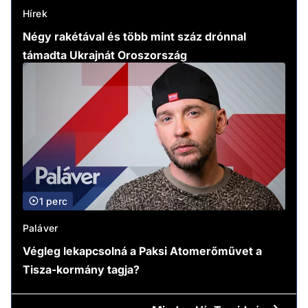
Hírek
Négy rakétával és több mint száz drónnal
támadta Ukrajnát Oroszország
1 perc
Paláver
Végleg lekapcsolná a Paksi Atomerőművet a
Tisza-kormány tagja?