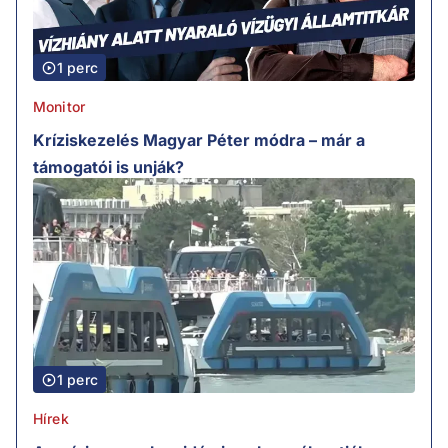
1 perc
Monitor
Kríziskezelés Magyar Péter módra – már a
támogatói is unják?
1 perc
Hírek