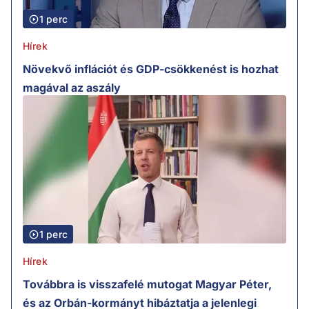
1 perc
Hírek
Növekvő inflációt és GDP-csökkenést is hozhat
magával az aszály
1 perc
Hírek
Továbbra is visszafelé mutogat Magyar Péter,
és az Orbán-kormányt hibáztatja a jelenlegi