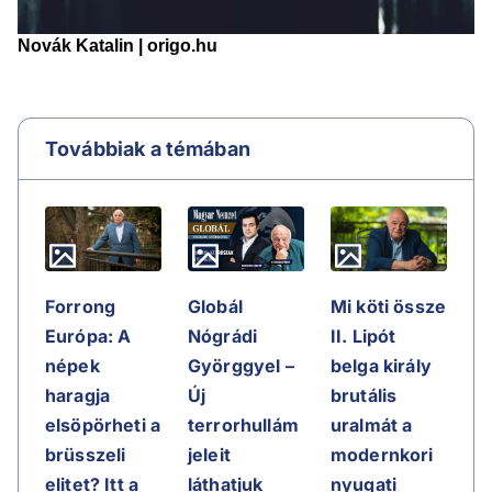
Továbbiak a témában
Forrong
Globál
Mi köti össze
Európa: A
Nógrádi
II. Lipót
népek
Györggyel –
belga király
haragja
Új
brutális
elsöpörheti a
terrorhullám
uralmát a
brüsszeli
jeleit
modernkori
elitet? Itt a
láthatjuk
nyugati