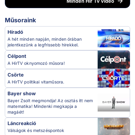
Minden
Hír Tv videó
Műsoraink
Híradó
A hét minden napján, minden órában
jelentkezünk a legfrissebb hírekkel.
Célpont
A HírTV oknyomozó műsora!
Csörte
A HírTV politikai vitaműsora.
Bayer show
Bayer Zsolt megmondja! Az osztás itt nem
matematika! Mindenki megkapja a
magáét!
Láncreakció
Válságok és metszéspontok