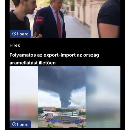
1 perc
Hírek
Folyamatos az export-import az ország
áramellátást illetően
1 perc