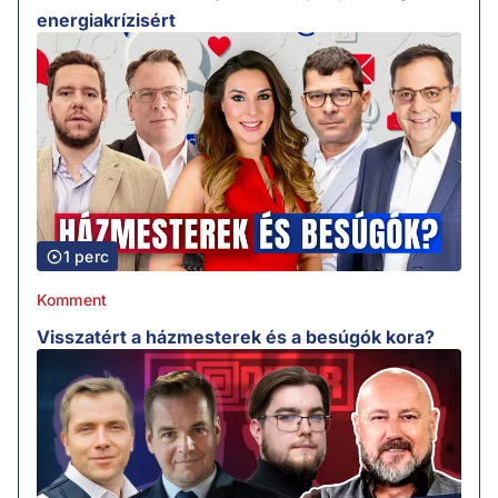
energiakrízisért
1 perc
Komment
Visszatért a házmesterek és a besúgók kora?