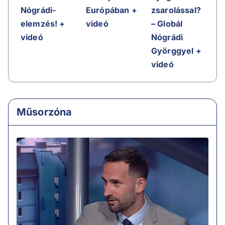
Nógrádi-
Európában +
zsarolással?
elemzés! +
videó
– Globál
videó
Nógrádi
Györggyel +
videó
Műsorzóna