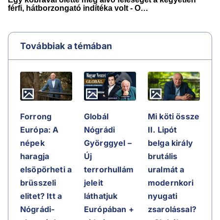
Továbbiak a témában
Forrong
Globál
Mi köti össze
Európa: A
Nógrádi
II. Lipót
népek
Györggyel –
belga király
haragja
Új
brutális
elsöpörheti a
terrorhullám
uralmát a
brüsszeli
jeleit
modernkori
elitet? Itt a
láthatjuk
nyugati
Nógrádi-
Európában +
zsarolással?