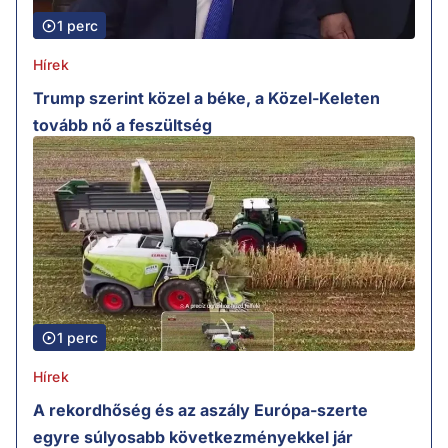
1 perc
Hírek
Trump szerint közel a béke, a Közel-Keleten
tovább nő a feszültség
1 perc
Hírek
A rekordhőség és az aszály Európa-szerte
egyre súlyosabb következményekkel jár