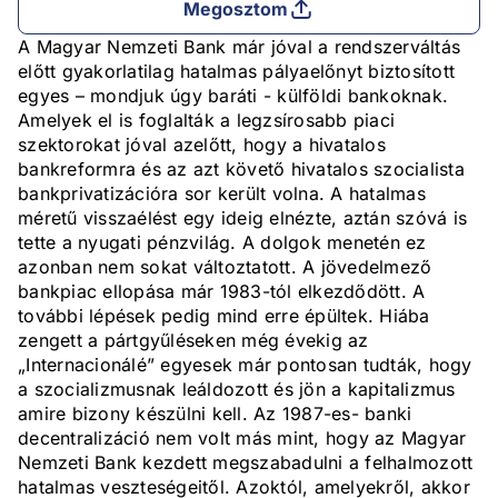
Megosztom
A Magyar Nemzeti Bank már jóval a rendszerváltás
előtt gyakorlatilag hatalmas pályaelőnyt biztosított
egyes – mondjuk úgy baráti - külföldi bankoknak.
Amelyek el is foglalták a legzsírosabb piaci
szektorokat jóval azelőtt, hogy a hivatalos
bankreformra és az azt követő hivatalos szocialista
bankprivatizációra sor került volna. A hatalmas
méretű visszaélést egy ideig elnézte, aztán szóvá is
tette a nyugati pénzvilág. A dolgok menetén ez
azonban nem sokat változtatott. A jövedelmező
bankpiac ellopása már 1983-tól elkezdődött. A
további lépések pedig mind erre épültek. Hiába
zengett a pártgyűléseken még évekig az
„Internacionálé” egyesek már pontosan tudták, hogy
a szocializmusnak leáldozott és jön a kapitalizmus
amire bizony készülni kell. Az 1987-es- banki
decentralizáció nem volt más mint, hogy az Magyar
Nemzeti Bank kezdett megszabadulni a felhalmozott
hatalmas veszteségeitől. Azoktól, amelyekről, akkor