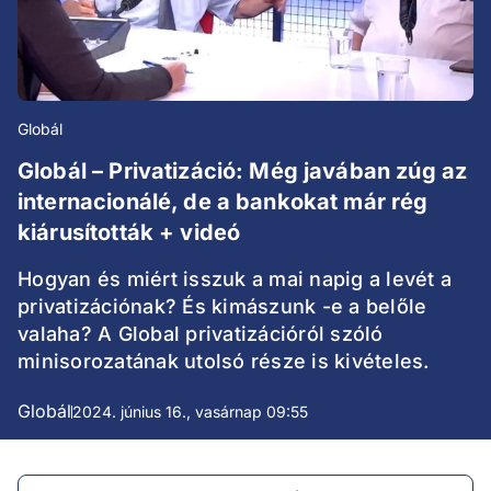
Globál
Globál – Privatizáció: Még javában zúg az
internacionálé, de a bankokat már rég
kiárusították + videó
Hogyan és miért isszuk a mai napig a levét a
privatizációnak? És kimászunk -e a belőle
valaha? A Global privatizációról szóló
minisorozatának utolsó része is kivételes.
Globál
2024. június 16., vasárnap 09:55