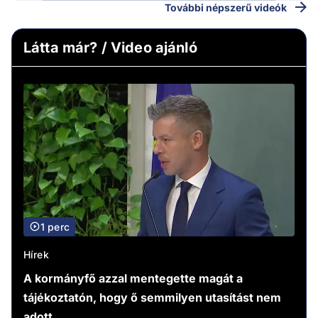
További népszerű videók
Látta már? / Video ajánló
1 perc
Hírek
A kormányfő azzal mentegette magát a
tájékoztatón, hogy ő semmilyen utasítást nem
adott