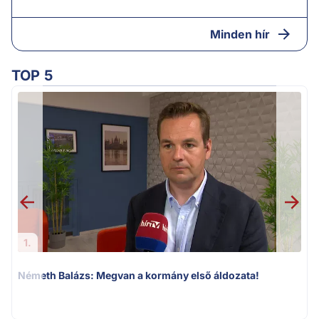
Minden hír
TOP 5
1.
Németh Balázs: Megvan a kormány első áldozata!
v