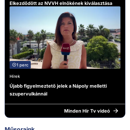
Elkezdődött az NVVH elnökének kiválasztása
1 perc
Hírek
Újabb figyelmeztető jelek a Nápoly melletti
szupervulkánnál
Minden
Hír Tv videó
Műsoraink