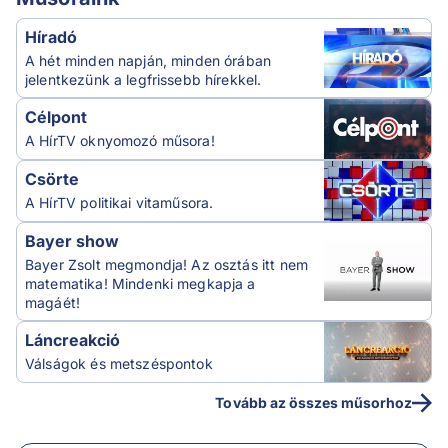
Híradó
A hét minden napján, minden órában
jelentkezünk a legfrissebb hírekkel.
Célpont
A HírTV oknyomozó műsora!
Csörte
A HírTV politikai vitaműsora.
Bayer show
Bayer Zsolt megmondja! Az osztás itt nem
matematika! Mindenki megkapja a
magáét!
Láncreakció
Válságok és metszéspontok
Tovább az összes műsorhoz