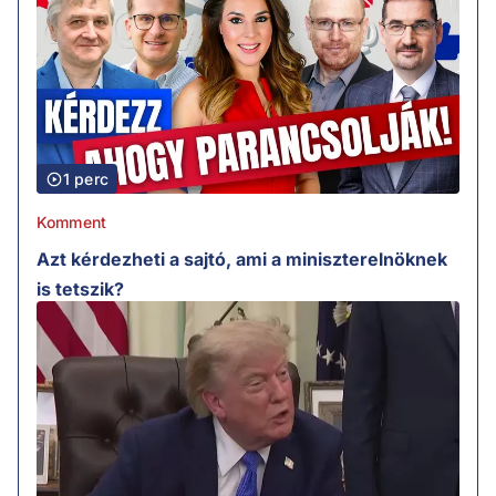
1 perc
Komment
Azt kérdezheti a sajtó, ami a miniszterelnöknek
is tetszik?