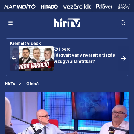
Kiemelt videók
1 perc
Tárgyalt vagy nyaralt a tiszás
vízügyi államtitkár?
HírTv
Globál