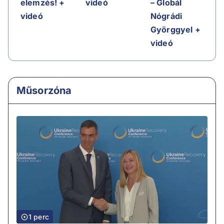
elemzés! +
videó
– Globál
videó
Nógrádi
Györggyel +
videó
Műsorzóna
1 perc