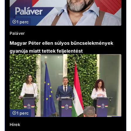
1 perc
Paláver
Magyar Péter ellen súlyos bűncselekmények
gyanúja miatt tettek feljelentést
1 perc
Hírek