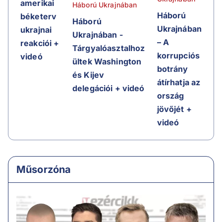
amerikai
Háború Ukrajnában
Háború
béketerv
Háború
Ukrajnában
ukrajnai
Ukrajnában -
– A
reakciói +
Tárgyalóasztalhoz
korrupciós
videó
ültek Washington
botrány
és Kijev
átírhatja az
delegációi + videó
ország
jövőjét +
videó
Műsorzóna