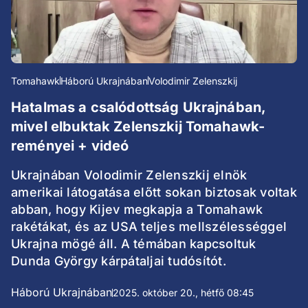
Tomahawk
Háború Ukrajnában
Volodimir Zelenszkij
Hatalmas a csalódottság Ukrajnában,
mivel elbuktak Zelenszkij Tomahawk-
reményei + videó
Ukrajnában Volodimir Zelenszkij elnök
amerikai látogatása előtt sokan biztosak voltak
abban, hogy Kijev megkapja a Tomahawk
rakétákat, és az USA teljes mellszélességgel
Ukrajna mögé áll. A témában kapcsoltuk
Dunda György kárpátaljai tudósítót.
Háború Ukrajnában
2025. október 20., hétfő 08:45