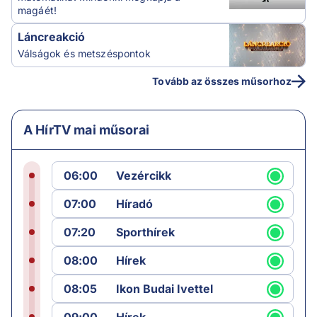
magáét!
Láncreakció
Válságok és metszéspontok
Tovább az összes műsorhoz
A HírTV mai műsorai
06:00
Vezércikk
07:00
Híradó
07:20
Sporthírek
08:00
Hírek
08:05
Ikon Budai Ivettel
09:00
Hírek