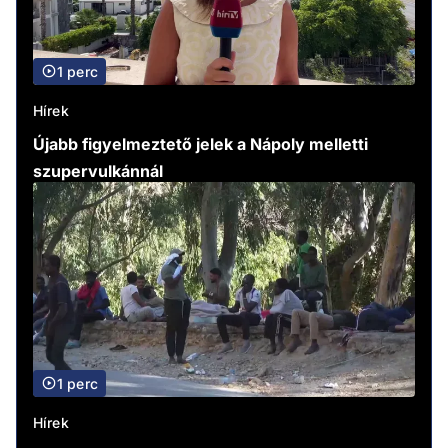
1 perc
Hírek
Újabb figyelmeztető jelek a Nápoly melletti
szupervulkánnál
1 perc
Hírek