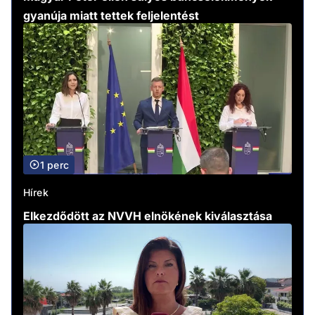
gyanúja miatt tettek feljelentést
1 perc
Hírek
Elkezdődött az NVVH elnökének kiválasztása