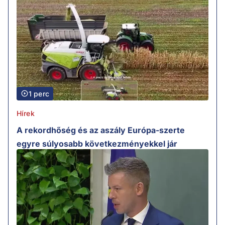
1 perc
Hírek
A rekordhőség és az aszály Európa-szerte
egyre súlyosabb következményekkel jár