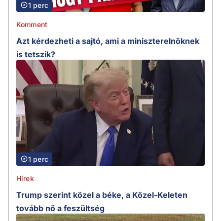
1 perc
Komment
Azt kérdezheti a sajtó, ami a miniszterelnöknek
is tetszik?
1 perc
Hírek
Trump szerint közel a béke, a Közel-Keleten
tovább nő a feszültség