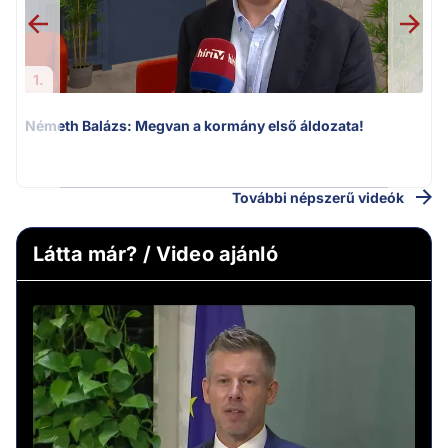
1.
Németh Balázs: Megvan a kormány első áldozata!
v
További népszerű videók
Látta már? / Video ajánló