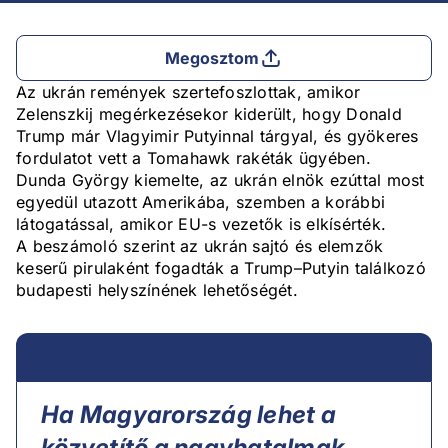
Megosztom
Az ukrán remények szertefoszlottak, amikor
Zelenszkij megérkezésekor kiderült, hogy Donald
Trump már Vlagyimir Putyinnal tárgyal, és gyökeres
fordulatot vett a Tomahawk rakéták ügyében.
Dunda György kiemelte, az ukrán elnök ezúttal most
egyedül utazott Amerikába, szemben a korábbi
látogatással, amikor EU-s vezetők is elkísérték.
A beszámoló szerint az ukrán sajtó és elemzők
keserű pirulaként fogadták a Trump–Putyin találkozó
budapesti helyszínének lehetőségét.
Ha Magyarország lehet a
közvetítő a nagyhatalmak