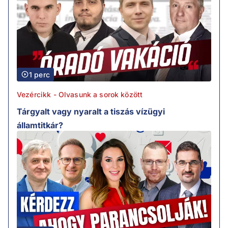
1 perc
Vezércikk - Olvasunk a sorok között
Tárgyalt vagy nyaralt a tiszás vízügyi
államtitkár?