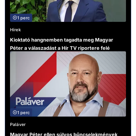
1 perc
Hírek
Kioktató hangnemben tagadta meg Magyar
Péter a válaszadást a Hír TV riportere felé
1 perc
Paláver
Magyar Péter ellen súlyos bűncselekmények