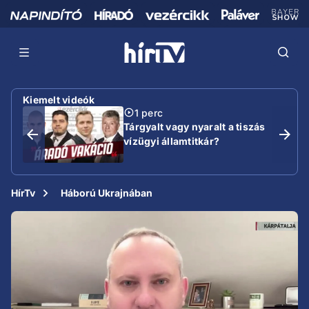
Kiemelt videók
1 perc
Tárgyalt vagy nyaralt a tiszás
vízügyi államtitkár?
HírTv
Háború Ukrajnában