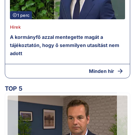
1 perc
Hírek
A kormányfő azzal mentegette magát a
tájékoztatón, hogy ő semmilyen utasítást nem
adott
Minden hír
TOP 5