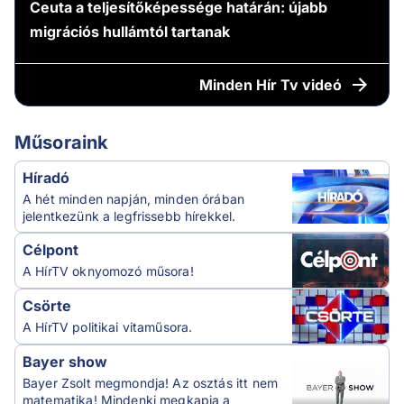
Ceuta a teljesítőképessége határán: újabb
migrációs hullámtól tartanak
Minden
Hír Tv videó
Műsoraink
Híradó
A hét minden napján, minden órában
jelentkezünk a legfrissebb hírekkel.
Célpont
A HírTV oknyomozó műsora!
Csörte
A HírTV politikai vitaműsora.
Bayer show
Bayer Zsolt megmondja! Az osztás itt nem
matematika! Mindenki megkapja a