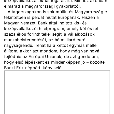
középvállalkozások támogatására. Mindez azonban
elmarad a magyarországi gyakorlattól.
– A tagországokon is sok múlik, és Magyarország e
tekintetben is példát mutat Európának. Hiszen a
Magyar Nemzeti Bank által indított kis- és
középvállalkozói hitelprogram, amely két és fél
százalékos forinthitellel segíti a vállalkozások
munkahelyteremtését, az hétmilliárd euró
nagyságrendű. Tehát ha a kettőt egymás mellé
állítom, akkor azt mondom, hogy még van hová
fejlődnie az Európai Uniónak, de azt gondolom,
hogy első lépésként ez mindenképpen jó – közölte
Bánki Erik néppárti képviselő.