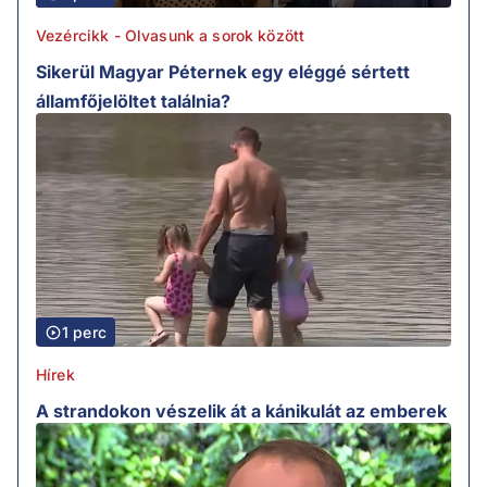
Vezércikk - Olvasunk a sorok között
Sikerül Magyar Péternek egy eléggé sértett
államfőjelöltet találnia?
1 perc
Hírek
A strandokon vészelik át a kánikulát az emberek