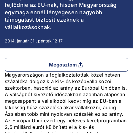
fejlődnie az EU-nak, hiszen Magyarország
egymaga ennél lényegesen nagyobb
támogatást biztosít ezeknek a
vállalkozásoknak.
2014. január 31., péntek 12:17
Megosztom
Magyarországon a foglalkoztatottak közel hetven
százaléka dolgozik a kis- és középvállalkozói
szektorban, hasonló az arány az Európai Unióban is.
A válságból kivezető időszakban azonban alaposan
megcsappant a vállalkozói kedv: míg az EU-ban a
lakosság húsz százaléka akar vállalkozni, addig
Ázsiában több mint nyolcvan százalék ez az arány.
Az Európai Unió ezért egy hétéves keretprogramban
2,5 milliárd eurót különített el a kis- és