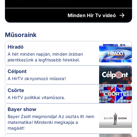
Minden
Hír Tv videó
Műsoraink
Híradó
A hét minden napján, minden órában
jelentkezünk a legfrissebb hírekkel.
Célpont
A HírTV oknyomozó műsora!
Csörte
A HírTV politikai vitaműsora.
Bayer show
Bayer Zsolt megmondja! Az osztás itt nem
matematika! Mindenki megkapja a
magáét!