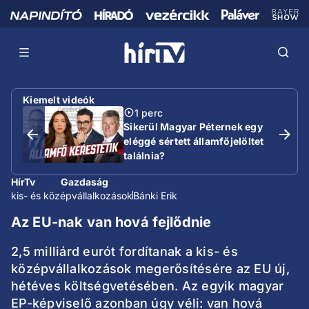
Kiemelt videók
1 perc
Sikerül Magyar Péternek egy
eléggé sértett államfőjelöltet
találnia?
HírTv
Gazdaság
kis- és középvállalkozások
Bánki Erik
Az EU-nak van hová fejlődnie
2,5 milliárd eurót fordítanak a kis- és
középvállalkozások megerősítésére az EU új,
hétéves költségvetésében. Az egyik magyar
EP-képviselő azonban úgy véli: van hová