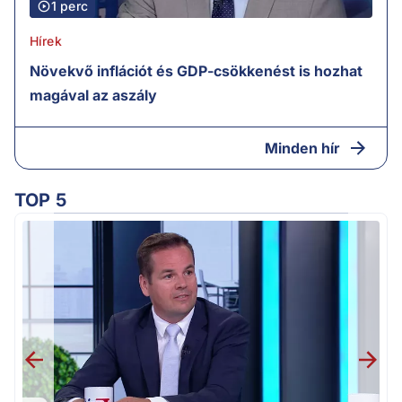
1 perc
Hírek
Növekvő inflációt és GDP-csökkenést is hozhat
magával az aszály
Minden hír
TOP 5
M
k