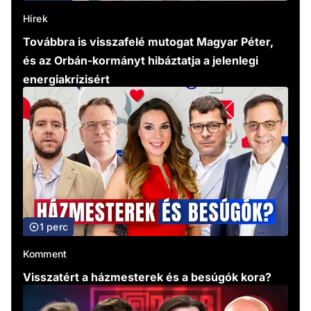
Hírek
Továbbra is visszafelé mutogat Magyar Péter,
és az Orbán-kormányt hibáztatja a jelenlegi
energiakrízisért
1 perc
Komment
Visszatért a házmesterek és a besúgók kora?