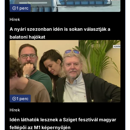
1 perc
Hírek
A nyári szezonban idén is sokan választják a
balatoni hajókat
1 perc
Hírek
Idén láthatók lesznek a Sziget fesztivál magyar
fellépői az M1 képernyőjén