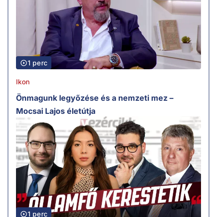
1 perc
Ikon
Önmagunk legyőzése és a nemzeti mez –
Mocsai Lajos életútja
1 perc