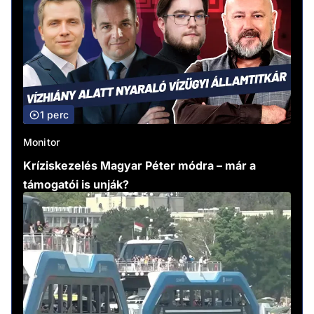
1 perc
Monitor
Kríziskezelés Magyar Péter módra – már a
támogatói is unják?