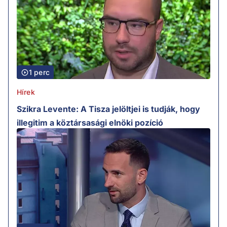
1 perc
Hírek
Szikra Levente: A Tisza jelöltjei is tudják, hogy
illegitim a köztársasági elnöki pozíció