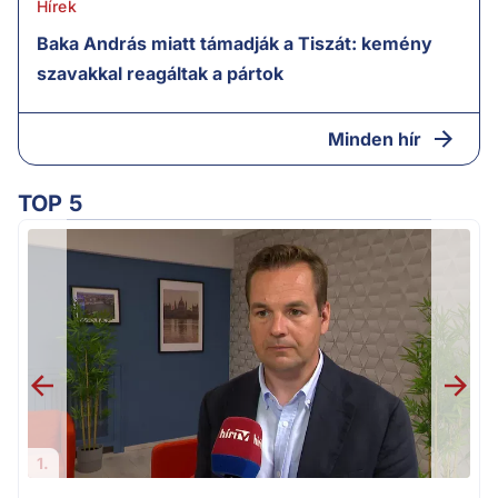
Hírek
Baka András miatt támadják a Tiszát: kemény
szavakkal reagáltak a pártok
Minden hír
TOP 5
H
1.