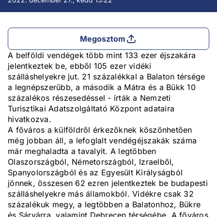
Megosztom
A belföldi vendégek több mint 133 ezer éjszakára
jelentkeztek be, ebből 105 ezer vidéki
szálláshelyekre jut. 21 százalékkal a Balaton térsége
a legnépszerűbb, a második a Mátra és a Bükk 10
százalékos részesedéssel - írták a Nemzeti
Turisztikai Adatszolgáltató Központ adataira
hivatkozva.
A főváros a külföldről érkezőknek köszönhetően
még jobban áll, a lefoglalt vendégéjszakák száma
már meghaladta a tavalyit. A legtöbben
Olaszországból, Németországból, Izraelből,
Spanyolországból és az Egyesült Királyságból
jönnek, összesen 62 ezren jelentkeztek be budapesti
szálláshelyekre más államokból. Vidékre csak 32
százalékuk megy, a legtöbben a Balatonhoz, Bükre
és Sárvárra, valamint Debrecen térségébe. A főváros