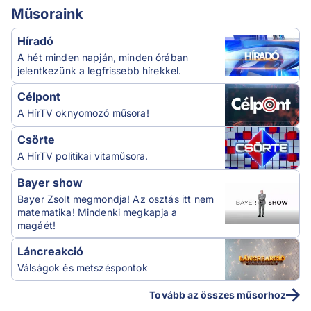
Műsoraink
Híradó
A hét minden napján, minden órában
jelentkezünk a legfrissebb hírekkel.
Célpont
A HírTV oknyomozó műsora!
Csörte
A HírTV politikai vitaműsora.
Bayer show
Bayer Zsolt megmondja! Az osztás itt nem
matematika! Mindenki megkapja a
magáét!
Láncreakció
Válságok és metszéspontok
Tovább az összes műsorhoz