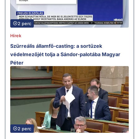
2 perc
Hírek
Szürreális államfő-casting: a sortüzek
védelmezőjét tolja a Sándor-palotába Magyar
Péter
2 perc