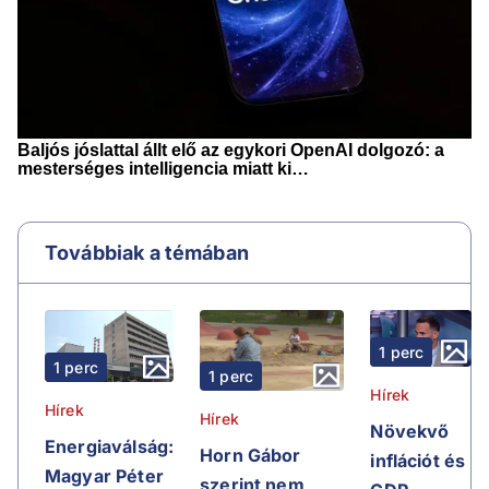
Továbbiak a témában
1 perc
1 perc
1 perc
Hírek
Hírek
Hírek
Növekvő
Energiaválság:
Horn Gábor
inflációt és
Magyar Péter
szerint nem