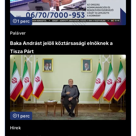
1 perc
Paláver
Baka Andrást jelöli köztársasági elnöknek a
Tisza Párt
1 perc
Hírek