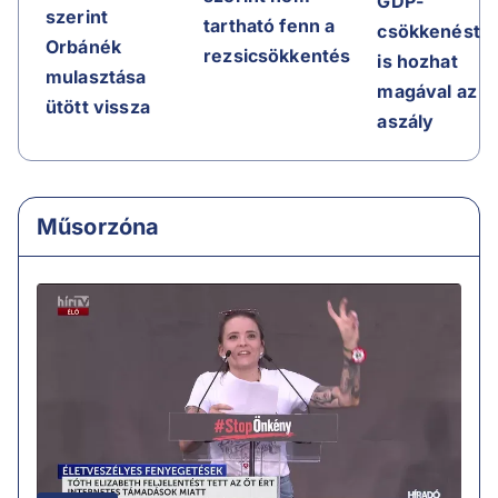
GDP-
szerint
tartható fenn a
csökkenést
Orbánék
rezsicsökkentés
is hozhat
mulasztása
magával az
ütött vissza
aszály
Műsorzóna