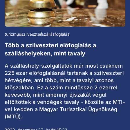
turizmus
szilveszter
szállásfoglalás
Több a szilveszteri előfoglalás a
szálláshelyeken, mint tavaly
A szálláshely-szolgáltatók már most csaknem
225 ezer előfoglalásnál tartanak a szilveszteri
hétvégére, ami több, mint a tavalyi azonos
időszakban. Ez a szám mindössze 2 ezerrel
kevesebb, mint amennyi éjszakát végül
eltöltöttek a vendégek tavaly - közölte az MTI-
vel kedden a Magyar Turisztikai Ügynökség
(MTÜ).
2022. december 27., kedd 15:22