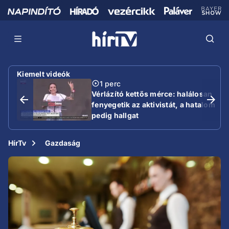
Kiemelt videók
1 perc
Vérlázító kettős mérce: halálosan
fenyegetik az aktivistát, a hatalom
pedig hallgat
HírTv
Gazdaság