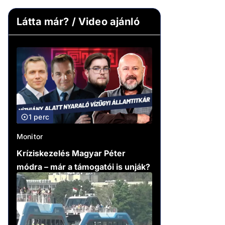
Látta már? / Video ajánló
1 perc
Monitor
Kríziskezelés Magyar Péter
módra – már a támogatói is unják?