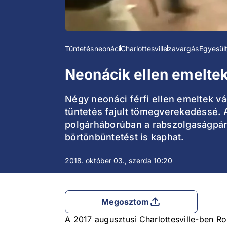
Tüntetés
neonáci
Charlottesville
zavargás
Egyesül
Neonácik ellen emelte
Négy neonáci férfi ellen emeltek vá
tüntetés fajult tömegverekedéssé. A
polgárháborúban a rabszolgaságpárt
börtönbüntetést is kaphat.
2018. október 03., szerda 10:20
Megosztom
A 2017 augusztusi Charlottesville-ben R