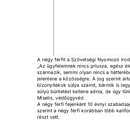
A négy férfit a Szövetségi Nyomozó Iroda
„Az ügyfelemnek nincs priusza, egész élet
származik, semmi olyan nincs a hátteréb
jelentene a közösségre. A jog szerint árt
bizonyítékok súlya számít, bármik is le
súlyú büntetést kellene adnia, de úgy tűn
Miselis, védőügyvéd
A négy férfi fejenként 10 évnyi szabadsá
szerint a négy férfi korábban több kalif
részt vett.