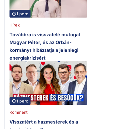
1 perc
Hírek
Továbbra is visszafelé mutogat
Magyar Péter, és az Orbán-
kormányt hibáztatja a jelenlegi
energiakrízisért
1 perc
Komment
Visszatért a házmesterek és a