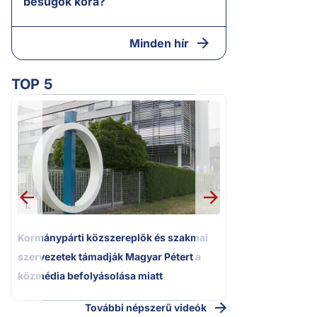
besúgók kora?
Minden hír
TOP 5
2.
Kétségbeesett ca
Polgár Judit és 
volt főbíró a me
1.
Kormánypárti közszereplők és szakmai
szervezetek támadják Magyar Pétert a
közmédia befolyásolása miatt
További népszerű videók