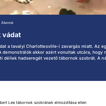
t Államok
k vádat
dat a tavalyi Charlottesville-i zavargás miatt. Az
 demonstrálók akkor azért vonultak utcára, hogy ne
i déliek hadseregét vezető tábornok szobrát. A né
obert Lee tábornok szobrának elmozdítása ellen