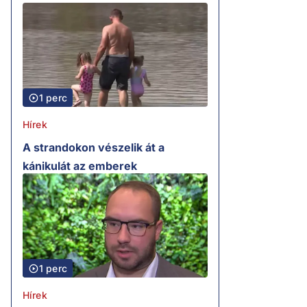
1 perc
Hírek
A strandokon vészelik át a
kánikulát az emberek
1 perc
Hírek