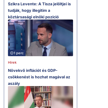
Szikra Levente: A Tisza jelöltjei is
tudják, hogy illegitim a
köztársasági elnöki pozíció
1 perc
Hírek
Növekvő inflációt és GDP-
csökkenést is hozhat magával az
aszály