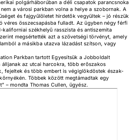
merikai polgárháborúban a déli csapatok parancsnoka
y nem a városi parkban volna a helye a szobornak. A
séget és fajgyűlöletet hirdetők vegyültek – jó részük
ó véres összecsapásba fulladt. Az ügyben négy férfi
kaliforniai székhelyű rasszista és antiszemita
 szerint megsértették azt a szövetségi törvényt, amely
államból a másikba utazva lázadást szítson, vagy
tion Parkban tartott Egyesítsük a Jobboldalt
álljanak az utcai harcokra, több erőszakos
k, fejeltek és több embert is végiglökdöstek észak-
ca környékén. Többek között megtámadtak egy
észt” – mondta Thomas Cullen, ügyész.