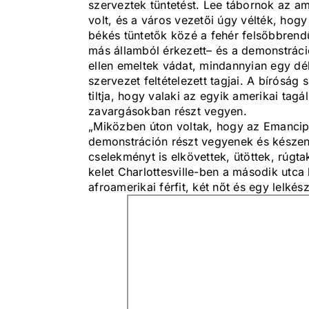
szerveztek tüntetést. Lee tábornok az a
volt, és a város vezetői úgy vélték, hog
békés tüntetők közé a fehér felsőbbrendű
más államból érkezett– és a demonstráci
ellen emeltek vádat, mindannyian egy dél-
szervezet feltételezett tagjai. A bíróság
tiltja, hogy valaki az egyik amerikai tag
zavargásokban részt vegyen.
„Miközben úton voltak, hogy az Emancipa
demonstráción részt vegyenek és készen 
cselekményt is elkövettek, ütöttek, rúgta
kelet Charlottesville-ben a második ut
afroamerikai férfit, két nőt és egy lelk