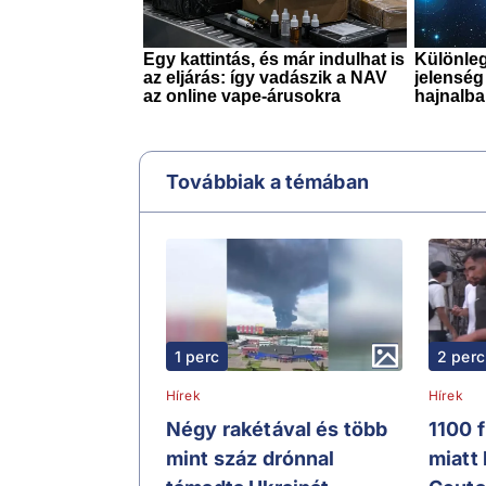
Továbbiak a témában
1 perc
2 perc
Hírek
Hírek
Négy rakétával és több
1100 
mint száz drónnal
miatt