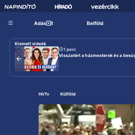
Adás
Belföld
Kiemelt videók
1 perc
Visszatért a házmesterek és a besú
HírTv
Külföld