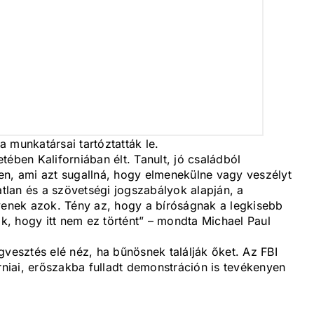
 munkatársai tartóztatták le.
ében Kaliforniában élt. Tanult, jó családból
en, ami azt sugallná, hogy elmenekülne vagy veszélyt
atlan és a szövetségi jogszabályok alapján, a
gyenek azok. Tény az, hogy a bíróságnak a legkisebb
ik, hogy itt nem ez történt” – mondta Michael Paul
gvesztés elé néz, ha bűnösnek találják őket. Az FBI
orniai, erőszakba fulladt demonstráción is tevékenyen