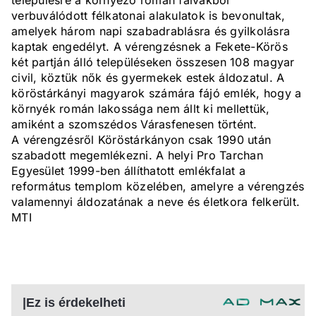
településre a környező román falvakból
verbuválódott félkatonai alakulatok is bevonultak,
amelyek három napi szabadrablásra és gyilkolásra
kaptak engedélyt. A vérengzésnek a Fekete-Körös
két partján álló településeken összesen 108 magyar
civil, köztük nők és gyermekek estek áldozatul. A
köröstárkányi magyarok számára fájó emlék, hogy a
környék román lakossága nem állt ki mellettük,
amiként a szomszédos Várasfenesen történt.
A vérengzésről Köröstárkányon csak 1990 után
szabadott megemlékezni. A helyi Pro Tarchan
Egyesület 1999-ben állíthatott emlékfalat a
református templom közelében, amelyre a vérengzés
valamennyi áldozatának a neve és életkora felkerült.
MTI