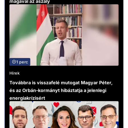
magával az aszály
1 perc
Hírek
Továbbra is visszafelé mutogat Magyar Péter,
és az Orbán-kormányt hibáztatja a jelenlegi
energiakrízisért