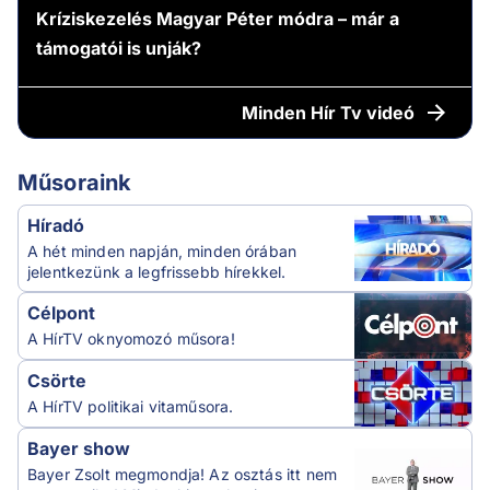
Kríziskezelés Magyar Péter módra – már a
támogatói is unják?
Minden
Hír Tv videó
Műsoraink
Híradó
A hét minden napján, minden órában
jelentkezünk a legfrissebb hírekkel.
Célpont
A HírTV oknyomozó műsora!
Csörte
A HírTV politikai vitaműsora.
Bayer show
Bayer Zsolt megmondja! Az osztás itt nem