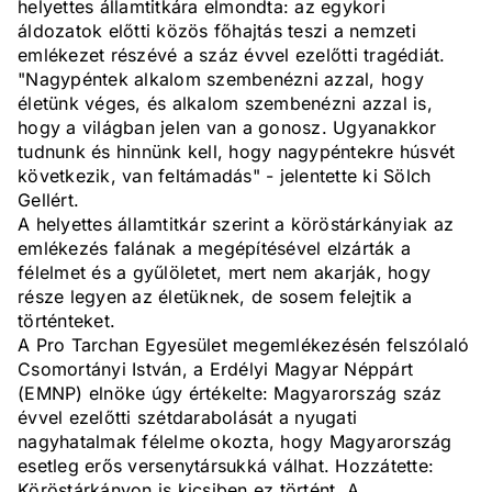
helyettes államtitkára elmondta: az egykori
áldozatok előtti közös főhajtás teszi a nemzeti
emlékezet részévé a száz évvel ezelőtti tragédiát.
"Nagypéntek alkalom szembenézni azzal, hogy
életünk véges, és alkalom szembenézni azzal is,
hogy a világban jelen van a gonosz. Ugyanakkor
tudnunk és hinnünk kell, hogy nagypéntekre húsvét
következik, van feltámadás" - jelentette ki Sölch
Gellért.
A helyettes államtitkár szerint a köröstárkányiak az
emlékezés falának a megépítésével elzárták a
félelmet és a gyűlöletet, mert nem akarják, hogy
része legyen az életüknek, de sosem felejtik a
történteket.
A Pro Tarchan Egyesület megemlékezésén felszólaló
Csomortányi István, a Erdélyi Magyar Néppárt
(EMNP) elnöke úgy értékelte: Magyarország száz
évvel ezelőtti szétdarabolását a nyugati
nagyhatalmak félelme okozta, hogy Magyarország
esetleg erős versenytársukká válhat. Hozzátette:
Köröstárkányon is kicsiben ez történt. A