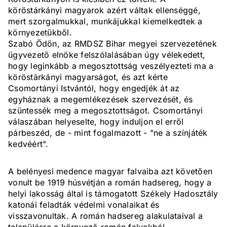
köröstárkányi magyarok azért váltak ellenséggé,
mert szorgalmukkal, munkájukkal kiemelkedtek a
környezetükből.
Szabó Ödön, az RMDSZ Bihar megyei szervezetének
ügyvezető elnöke felszólalásában úgy vélekedett,
hogy leginkább a megosztottság veszélyezteti ma a
köröstárkányi magyarságot, és azt kérte
Csomortányi Istvántól, hogy engedjék át az
egyháznak a megemlékezések szervezését, és
szüntessék meg a megosztottságot. Csomortányi
válaszában helyeselte, hogy induljon el erről
párbeszéd, de - mint fogalmazott - "ne a színjáték
kedvéért".
A belényesi medence magyar falvaiba azt követően
vonult be 1919 húsvétján a román hadsereg, hogy a
helyi lakosság által is támogatott Székely Hadosztály
katonái feladták védelmi vonalaikat és
visszavonultak. A román hadsereg alakulataival a