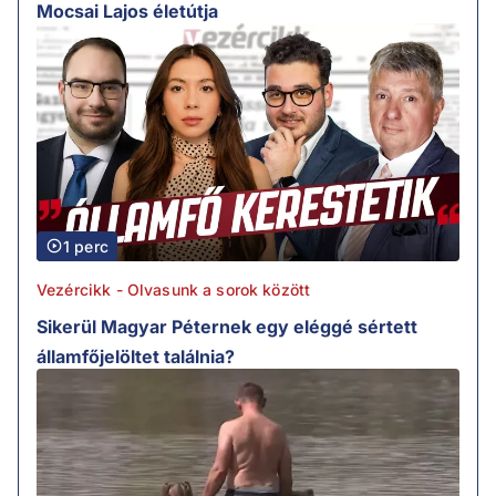
Mocsai Lajos életútja
1 perc
Vezércikk - Olvasunk a sorok között
Sikerül Magyar Péternek egy eléggé sértett
államfőjelöltet találnia?