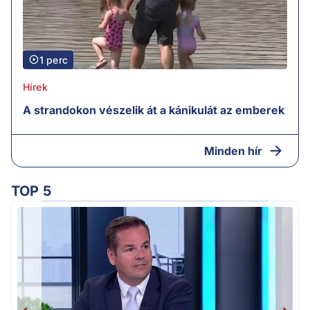
1 perc
Hírek
A strandokon vészelik át a kánikulát az emberek
Minden hír
TOP 5
M
k