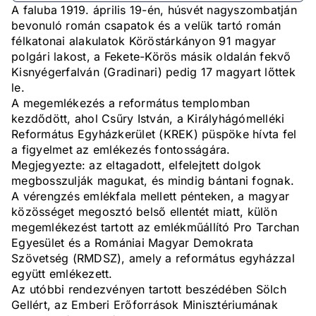
A faluba 1919. április 19-én, húsvét nagyszombatján
bevonuló román csapatok és a velük tartó román
félkatonai alakulatok Köröstárkányon 91 magyar
polgári lakost, a Fekete-Körös másik oldalán fekvő
Kisnyégerfalván (Gradinari) pedig 17 magyart lőttek
le.
A megemlékezés a református templomban
kezdődött, ahol Csűry István, a Királyhágómelléki
Református Egyházkerület (KREK) püspöke hívta fel
a figyelmet az emlékezés fontosságára.
Megjegyezte: az eltagadott, elfelejtett dolgok
megbosszulják magukat, és mindig bántani fognak.
A vérengzés emlékfala mellett pénteken, a magyar
közösséget megosztó belső ellentét miatt, külön
megemlékezést tartott az emlékműállító Pro Tarchan
Egyesület és a Romániai Magyar Demokrata
Szövetség (RMDSZ), amely a református egyházzal
együtt emlékezett.
Az utóbbi rendezvényen tartott beszédében Sölch
Gellért, az Emberi Erőforrások Minisztériumának