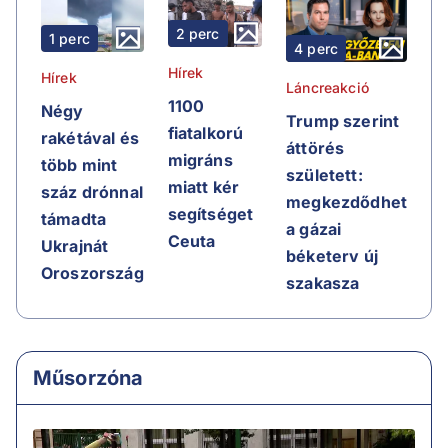
2 perc
1 perc
4 perc
Hírek
Hírek
Láncreakció
1100
Négy
Trump szerint
fiatalkorú
rakétával és
áttörés
migráns
több mint
született:
miatt kér
száz drónnal
megkezdődhet
segítséget
támadta
a gázai
Ceuta
Ukrajnát
béketerv új
Oroszország
szakasza
Műsorzóna