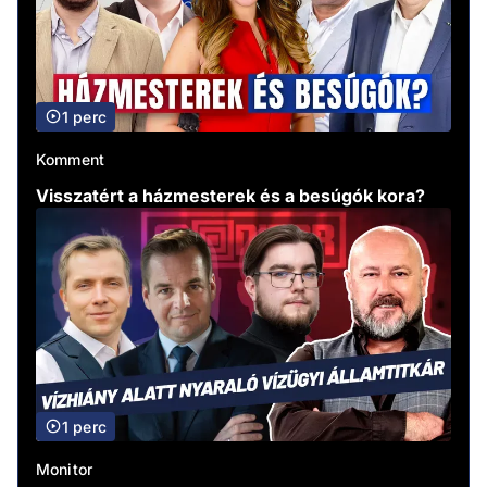
1 perc
Komment
Visszatért a házmesterek és a besúgók kora?
1 perc
Monitor