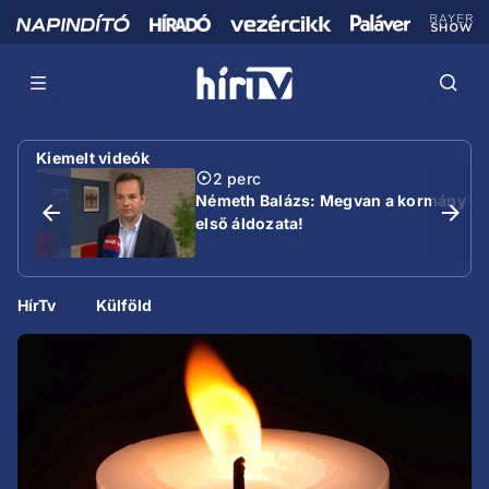
Kiemelt videók
2 perc
Németh Balázs: Megvan a kormány
első áldozata!
HírTv
Külföld