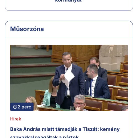
Műsorzóna
2 perc
Hírek
Baka András miatt támadják a Tiszát: kemény
szavakkal reagáltak a pártok