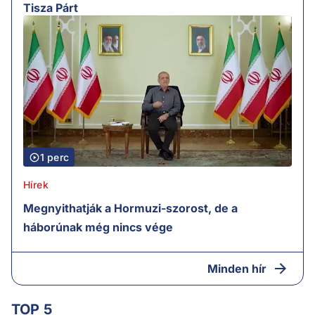
Tisza Párt
1 perc
Hírek
Megnyithatják a Hormuzi-szorost, de a
háborúnak még nincs vége
Minden hír
TOP 5