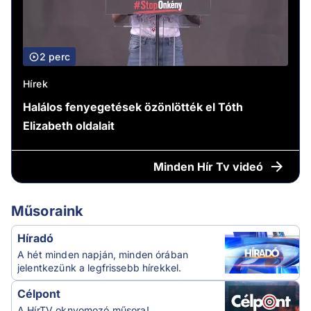
2 perc
Hírek
Halálos fenyegetések özönlötték el Tóth
Elizabeth oldalait
Minden
Hír Tv videó
Műsoraink
Híradó
A hét minden napján, minden órában
jelentkezünk a legfrissebb hírekkel.
Célpont
A HírTV oknyomozó műsora!