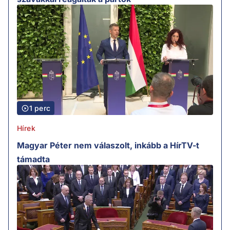
1 perc
Hírek
Magyar Péter nem válaszolt, inkább a HírTV-t
támadta