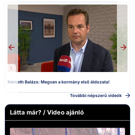
1.
Németh Balázs: Megvan a kormány első áldozata!
H
További népszerű videók
Látta már? / Video ajánló