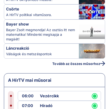
Csörte
A HírTV politikai vitaműsora.
Bayer show
Bayer Zsolt megmondja! Az osztás itt nem
matematika! Mindenki megkapja a
magáét!
Láncreakció
Válságok és metszéspontok
Tovább az összes műsorhoz
A HírTV mai műsorai
06:00
Vezércikk
07:00
Híradó