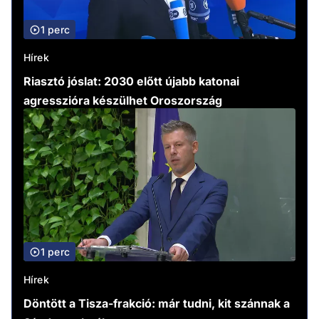
1 perc
Hírek
Riasztó jóslat: 2030 előtt újabb katonai
agresszióra készülhet Oroszország
1 perc
Hírek
Döntött a Tisza-frakció: már tudni, kit szánnak a