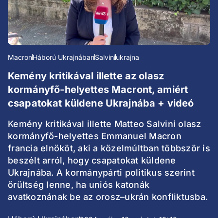
Macron
Háború Ukrajnában
Salvini
ukrajna
Kemény kritikával illette az olasz
kormányfő-helyettes Macront, amiért
csapatokat küldene Ukrajnába + videó
Kemény kritikával illette Matteo Salvini olasz
kormányfő-helyettes Emmanuel Macron
francia elnököt, aki a közelmúltban többször is
beszélt arról, hogy csapatokat küldene
Ukrajnába. A kormánypárti politikus szerint
őrültség lenne, ha uniós katonák
avatkoznának be az orosz–ukrán konfliktusba.