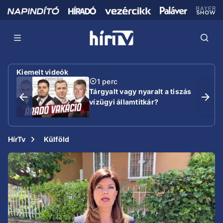
Kiemelt videók
1 perc
Tárgyalt vagy nyaralt a tiszás
vízügyi államtitkár?
HírTv
Külföld