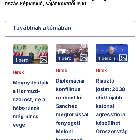
Továbbiak a témában
1 perc
1 perc
1 perc
Hírek
Hírek
Hírek
Riasztó
Diplomáciai
Megnyithatják
jóslat: 2030
konfliktus
a Hormuzi-
előtt újabb
robbant ki:
szorost, de a
katonai
Sanchez
háborúnak
agresszióra
megtorlással
még nincs
készülhet
fenyegeti
vége
Oroszország
Meloni
kormányát