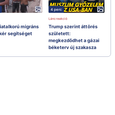
4 perc
Láncreakció
fiatalkorú migráns
Trump szerint áttörés
 kér segítséget
született:
megkezdődhet a gázai
béketerv új szakasza