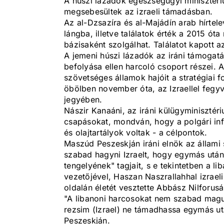
A húszi lázadók egészségügyi minisztéri
megsebesültek az izraeli támadásban.
Az al-Dzsazíra és al-Majádín arab hírtelev
lángba, illetve találatok érték a 2015 ót
bázisaként szolgálhat. Találatot kapott a
A jemeni húszi lázadók az iráni támogatás
befolyása ellen harcoló csoport részei. 
szövetséges államok hajóit a stratégiai
öbölben november óta, az Izraellel fegy
jegyében.
Nászir Kanaáni, az iráni külügyminisztéri
csapásokat, mondván, hogy a polgári inf
és olajtartályok voltak - a célpontok.
Maszúd Peszeskján iráni elnök az állami 
szabad hagyni Izraelt, hogy egymás után 
tengelyének" tagjait, s e tekintetben a li
vezetőjével, Haszan Naszrallahhal izrael
oldalán életét vesztette Abbász Nilforusá
"A libanoni harcosokat nem szabad magu
rezsim (Izrael) ne támadhassa egymás utá
Peszeskján.