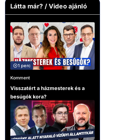
Látta már? / Video ajánló
1 perc
Komment
Visszatért a házmesterek és a
besúgók kora?