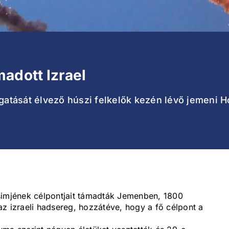
adott Izrael
ogatását élvező húszi felkelők kezén lévő jemeni H
ezsimjének célpontjait támadták Jemenben, 1800
e az izraeli hadsereg, hozzátéve, hogy a fő célpont a