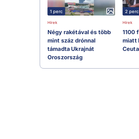
1 perc
2 perc
Hírek
Hírek
Négy rakétával és több
1100 
mint száz drónnal
miatt
támadta Ukrajnát
Ceuta
Oroszország