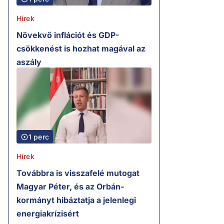
Hírek
Növekvő inflációt és GDP-
csökkenést is hozhat magával az
aszály
1 perc
Hírek
Továbbra is visszafelé mutogat
Magyar Péter, és az Orbán-
kormányt hibáztatja a jelenlegi
energiakrízisért