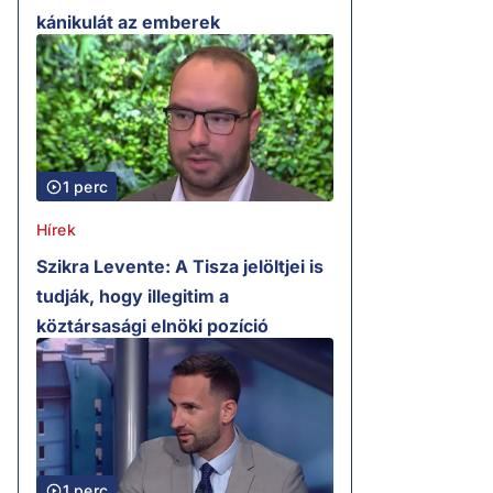
kánikulát az emberek
1 perc
Hírek
Szikra Levente: A Tisza jelöltjei is
tudják, hogy illegitim a
köztársasági elnöki pozíció
1 perc