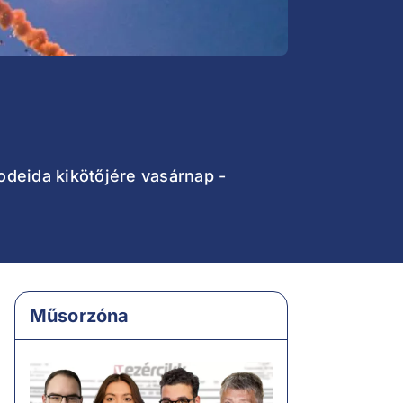
odeida kikötőjére vasárnap -
Műsorzóna