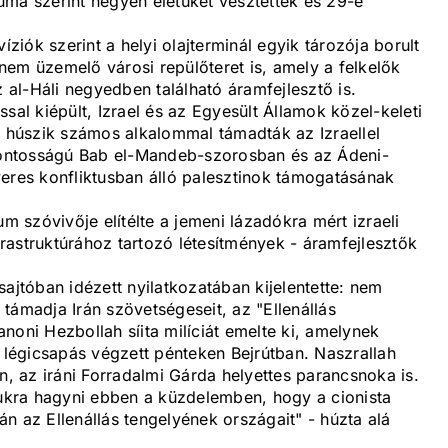
uma szerint négyen életüket vesztették és 29-e
íziók szerint a helyi olajterminál egyik tározója borult
a nem üzemelő városi repülőteret is, amely a felkelők
z al-Háli negyedben található áramfejlesztő is.
sal kiépült, Izrael és az Egyesült Államok közel-keleti
A húszik számos alkalommal támadták az Izraellel
 fontosságú Bab el-Mandeb-szorosban és az Ádeni-
veres konfliktusban álló palesztinok támogatásának
um szóvivője elítélte a jemeni lázadókra mért izraeli
rastruktúrához tartozó létesítmények - áramfejlesztők
sajtóban idézett nyilatkozatában kijelentette: nem
támadja Irán szövetségeseit, az "Ellenállás
banoni Hezbollah síita milíciát emelte ki, amelynek
i légicsapás végzett pénteken Bejrútban. Naszrallah
n, az iráni Forradalmi Gárda helyettes parancsnoka is.
kra hagyni ebben a küzdelemben, hogy a cionista
n az Ellenállás tengelyének országait" - húzta alá