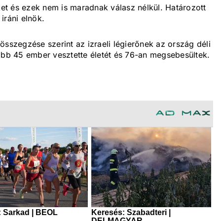
t és ezek nem is maradnak válasz nélkül. Határozott
iráni elnök.
összegzése szerint az izraeli légierőnek az ország déli
lább 45 ember vesztette életét és 76-an megsebesültek.