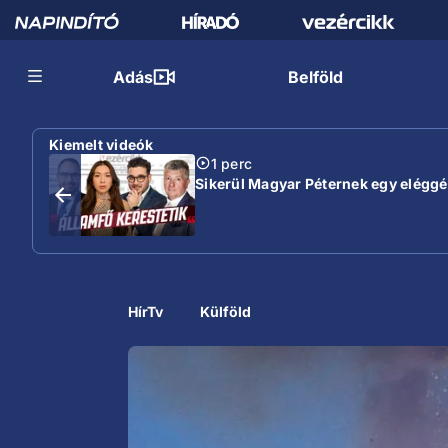
Adás
Belföld
Kiemelt videók
1 perc
Sikerül Magyar Péternek egy eléggé s
HírTv
Külföld