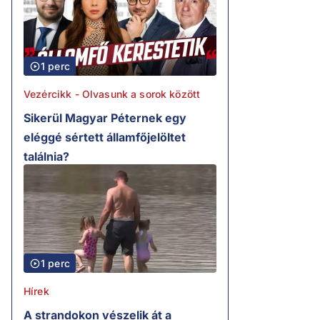
1 perc
Vezércikk - Olvasunk a sorok között
Sikerül Magyar Péternek egy
eléggé sértett államfőjelöltet
találnia?
1 perc
Hírek
A strandokon vészelik át a