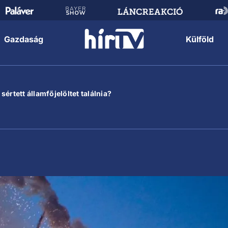
Gazdaság
Külföld
értett államfőjelöltet találnia?