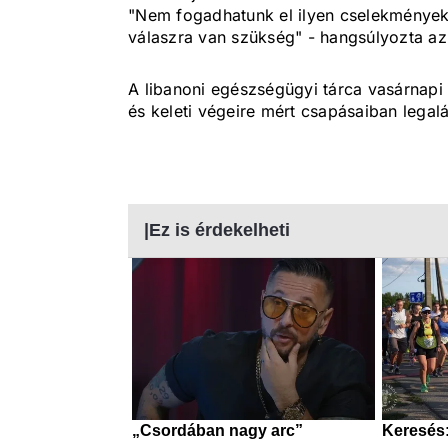
"Nem fogadhatunk el ilyen cselekményeke
válaszra van szükség" - hangsúlyozta az 
A libanoni egészségügyi tárca vasárnapi 
és keleti végeire mért csapásaiban lega