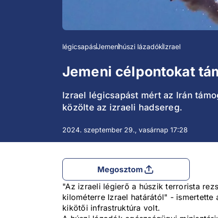
légicsapás
Jemen
húszi lázadók
Izrael
Jemeni célpontokat tám
Izrael légicsapást mért az Irán tám
közölte az izraeli hadsereg.
2024. szeptember 29., vasárnap 17:28
Megosztom
"Az izraeli légierő a húszik terrorista r
kilométerre Izrael határától" - ismertett
kikötői infrastruktúra volt.