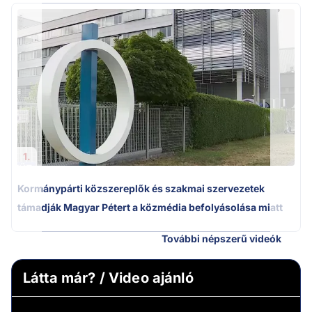
1.
Kormánypárti közszereplők és szakmai szervezetek
támadják Magyar Pétert a közmédia befolyásolása miatt
További népszerű videók
Látta már? / Video ajánló