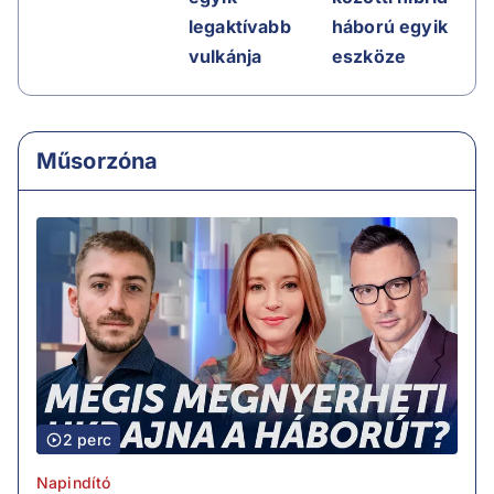
legaktívabb
háború egyik
vulkánja
eszköze
Műsorzóna
2 perc
Napindító