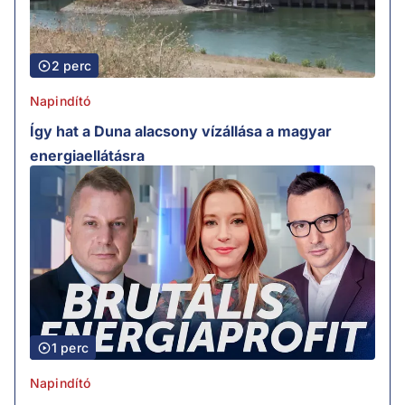
2 perc
Napindító
Így hat a Duna alacsony vízállása a magyar
energiaellátásra
1 perc
Napindító