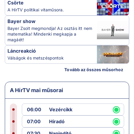
Csörte
A HírTV politikai vitaműsora.
Bayer show
Bayer Zsolt megmondja! Az osztás itt nem
matematika! Mindenki megkapja a
magáét!
Láncreakció
Válságok és metszéspontok
Tovább az összes műsorhoz
A HírTV mai műsorai
06:00
Vezércikk
07:00
Híradó
07:30
Napindító