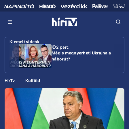
Kiemelt videók
2 perc
Mégis megnyerheti Ukrajna a
háborút?
HírTv
Külföld