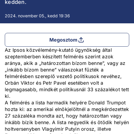
kedden.
2024. november 05., kedd 19:36
Megosztom
Az Ipsos közvélemény-kutató ügynökség által
szeptemberben készített felmérés szerint azok
aránya, akik a „határozottan bízom benne”, vagy az
„inkább bízom benne” válaszokat fűzték a
felmérésben szereplő vezető politikusok nevéhez,
Orbán Viktor és Petr Pavel esetében volt a
legmagasabb, mindkét politikusnál 33 százalékot tett
ki.
A felmérés a lista harmadik helyére Donald Trumpot
hozta ki: az amerikai elnökjelöltnél a megkérdezettek
27 százaléka mondta azt, hogy határozottan vagy
inkább bízik benne. A lista negyedik és ötödik helyén
holtversenyben Vlagyimir Putyin orosz, illetve