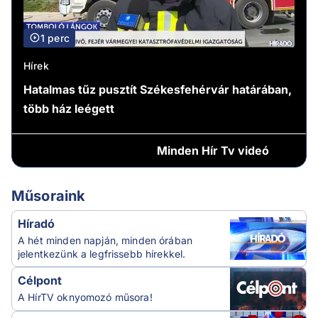
1 perc
Hírek
Hatalmas tűz pusztít Székesfehérvár határában,
több ház leégett
Minden
Hír Tv videó
Műsoraink
Híradó
A hét minden napján, minden órában
jelentkezünk a legfrissebb hírekkel.
Célpont
A HírTV oknyomozó műsora!