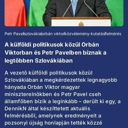
Petr Pavel
szlovákia
orbán viktor
közvélemény-kutatás
felmérés
A külföldi politikusok közül Orbán
Viktorban és Petr Pavelben bíznak a
legtöbben Szlovákiában
A vezető külföldi politikusok közül
Szlovákiában a megkérdezettek legnagyobb
hányada Orbán Viktor magyar
miniszterelnökben és Petr Pavel cseh
államfőben bízik a leginkább – derült ki egy, a
DennikN által készíttetett aktuális
felmérésből, amelynek eredményeit a
pozsonyi újság honlapján tették közzé