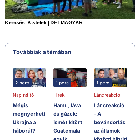
Továbbiak a témában
2 perc
1 perc
1 perc
Napindító
Hírek
Láncreakció
Mégis
Hamu, láva
Láncreakció
megnyerheti
és gázok:
- A
Ukrajna a
ismét kitört
bevándorlás
háborút?
Guatemala
az államok
egyik
közötti hibrid