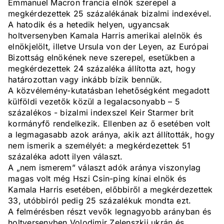
Emmanuel Macron francia elnök szerepel a
megkérdezettek 25 százalékának bizalmi indexével.
A hatodik és a hetedik helyen, ugyancsak
holtversenyben Kamala Harris amerikai alelnök és
elnökjelölt, illetve Ursula von der Leyen, az Európai
Bizottság elnökének neve szerepel, esetükben a
megkérdezettek 24 százaléka állította azt, hogy
határozottan vagy inkább bízik bennük.
A közvélemény-kutatásban lehetőségként megadott
külföldi vezetők közül a legalacsonyabb – 5
százalékos - bizalmi indexszel Keir Starmer brit
kormányfő rendelkezik. Ellenben az ő esetében volt
a legmagasabb azok aránya, akik azt állították, hogy
nem ismerik a személyét: a megkérdezettek 51
százaléka adott ilyen választ.
A „nem ismerem” választ adók aránya viszonylag
magas volt még Hszi Csin-ping kínai elnök és
Kamala Harris esetében, előbbiről a megkérdezettek
33, utóbbiról pedig 25 százalékuk mondta ezt.
A felmérésben részt vevők legnagyobb arányban és
holtversenyben Volodimir Zelenszkij ukrán és