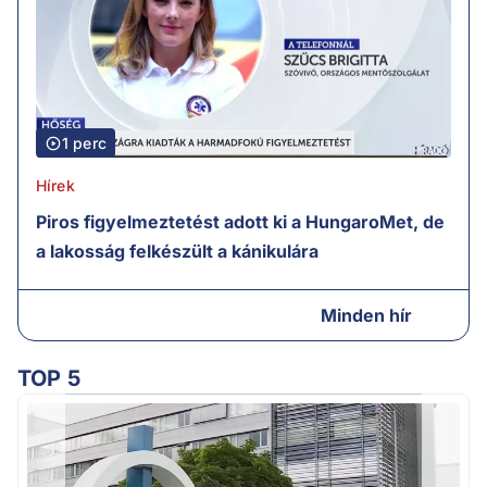
1 perc
Hírek
Piros figyelmeztetést adott ki a HungaroMet, de
a lakosság felkészült a kánikulára
Minden hír
TOP 5
A