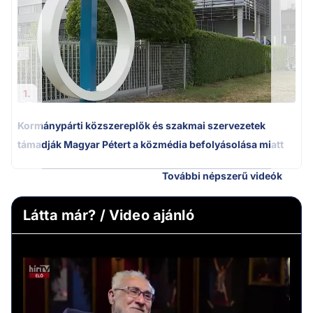
1.
Kormánypárti közszereplők és szakmai szervezetek
támadják Magyar Pétert a közmédia befolyásolása miatt
További népszerű videók
Látta már? / Video ajánló