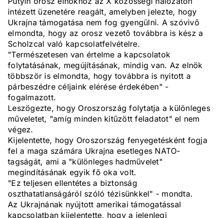
Putyin orosz elnökhöz az X közösségi hálózaton
intézett üzenetére reagált, amelyben jelezte, hogy
Ukrajna támogatása nem fog gyengülni. A szóvivő
elmondta, hogy az orosz vezető továbbra is kész a
Scholzcal való kapcsolatfelvételre.
"Természetesen van értelme a kapcsolatok
folytatásának, megújításának, mindig van. Az elnök
többször is elmondta, hogy továbbra is nyitott a
párbeszédre céljaink elérése érdekében" -
fogalmazott.
Leszögezte, hogy Oroszország folytatja a különleges
műveletet, "amíg minden kitűzött feladatot" el nem
végez.
Kijelentette, hogy Oroszország fenyegetésként fogja
fel a maga számára Ukrajna esetleges NATO-
tagságát, ami a "különleges hadművelet"
megindításának egyik fő oka volt.
"Ez teljesen ellentétes a biztonság
oszthatatlanságáról szóló tézisünkkel" - mondta.
Az Ukrajnának nyújtott amerikai támogatással
kapcsolatban kijelentette, hogy a jelenlegi