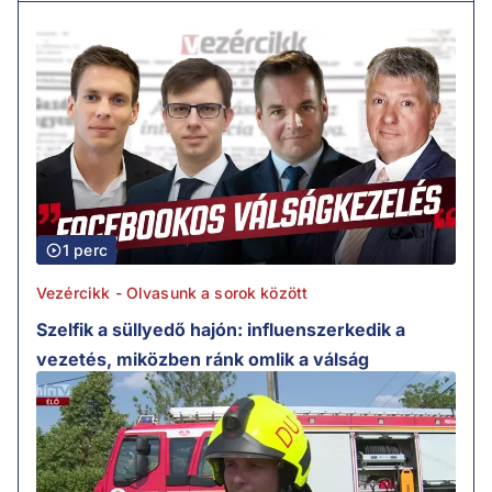
1 perc
Vezércikk - Olvasunk a sorok között
Szelfik a süllyedő hajón: influenszerkedik a
vezetés, miközben ránk omlik a válság