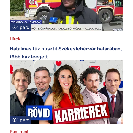
1 perc
Hírek
Hatalmas tűz pusztít Székesfehérvár határában,
több ház leégett
1 perc
Komment