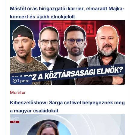
Másfél órás hírigazgatói karrier, elmaradt Majka-
koncert és újabb elnökjelölt
1 perc
Monitor
Kibeszélőshow: Sárga cetlivel bélyegeznék meg
a magyar családokat