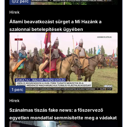
2 perc
Hírek
Állami beavatkozást sürget a Mi Hazánk a
szalonnai betelepítések ügyében
1 perc
Hírek
Szánalmas tiszás fake news: a főszervező
egyetlen mondattal semmisítette meg a vádakat