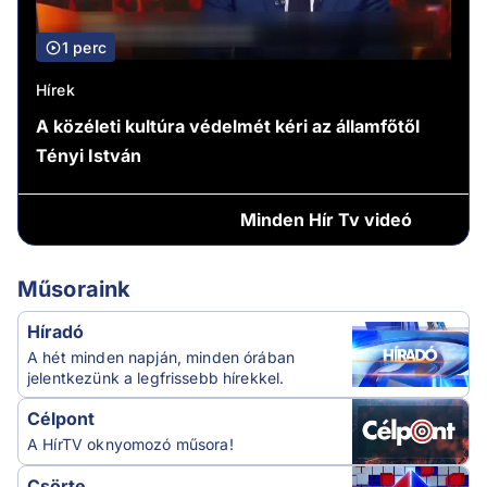
1 perc
Hírek
A közéleti kultúra védelmét kéri az államfőtől
Tényi István
Minden
Hír Tv videó
Műsoraink
Híradó
A hét minden napján, minden órában
jelentkezünk a legfrissebb hírekkel.
Célpont
A HírTV oknyomozó műsora!
Csörte