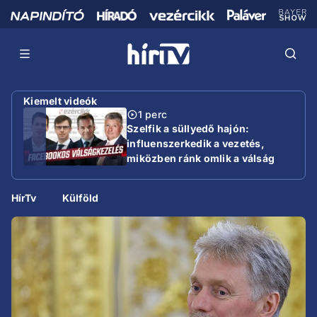
Kiemelt videók
1 perc
Szelfik a süllyedő hajón:
influenszerkedik a vezetés,
miközben ránk omlik a válság
HírTv
Külföld