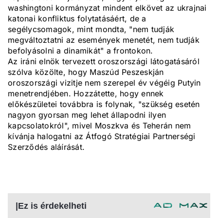
washingtoni kormányzat mindent elkövet az ukrajnai
katonai konfliktus folytatásáért, de a
segélycsomagok, mint mondta, "nem tudják
megváltoztatni az események menetét, nem tudják
befolyásolni a dinamikát" a frontokon.
Az iráni elnök tervezett oroszországi látogatásáról
szólva közölte, hogy Maszúd Peszeskján
oroszországi vizitje nem szerepel év végéig Putyin
menetrendjében. Hozzátette, hogy ennek
előkészületei továbbra is folynak, "szükség esetén
nagyon gyorsan meg lehet állapodni ilyen
kapcsolatokról", mivel Moszkva és Teherán nem
kívánja halogatni az Átfogó Stratégiai Partnerségi
Szerződés aláírását.