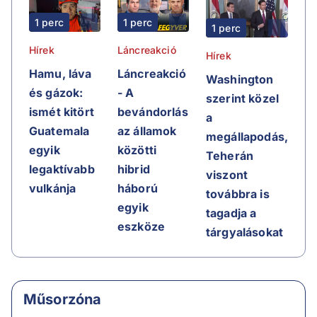
1 perc
1 perc
1 perc
Hírek
Láncreakció
Hírek
Hamu, láva
Láncreakció
Washington
és gázok:
- A
szerint közel
ismét kitört
bevándorlás
a
Guatemala
az államok
megállapodás,
egyik
közötti
Teherán
legaktívabb
hibrid
viszont
vulkánja
háború
továbbra is
egyik
tagadja a
eszköze
tárgyalásokat
Műsorzóna