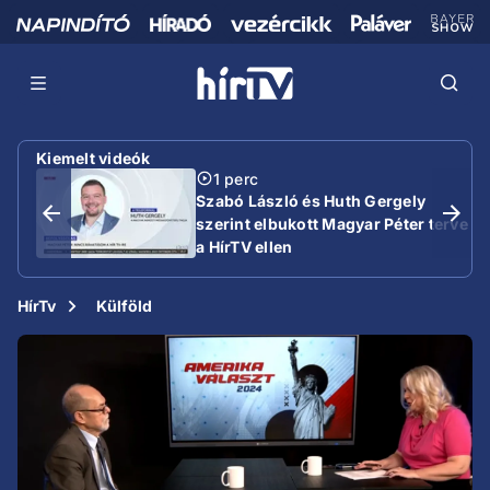
Kiemelt videók
1 perc
Szabó László és Huth Gergely
szerint elbukott Magyar Péter terve
a HírTV ellen
HírTv
Külföld