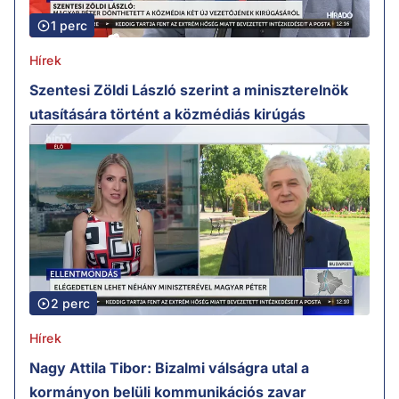
1 perc
Hírek
Szentesi Zöldi László szerint a miniszterelnök
utasítására történt a közmédiás kirúgás
2 perc
Hírek
Nagy Attila Tibor: Bizalmi válságra utal a
kormányon belüli kommunikációs zavar