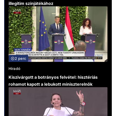
illegitim színjátékához
2 perc
Híradó
Kiszivárgott a botrányos felvétel: hisztériás
rohamot kapott a lebukott miniszterelnök