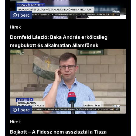
1 perc
Hírek
Dornfeld László: Baka András erkölcsileg
megbukott és alkalmatlan államfőnek
1 perc
Hírek
Bojkott – A Fidesz nem asszisztál a Tisza