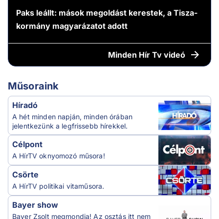
Paks leállt: mások megoldást kerestek, a Tisza-
kormány magyarázatot adott
Minden
Hír Tv videó
Műsoraink
Híradó
A hét minden napján, minden órában
jelentkezünk a legfrissebb hírekkel.
Célpont
A HírTV oknyomozó műsora!
Csörte
A HírTV politikai vitaműsora.
Bayer show
Bayer Zsolt megmondja! Az osztás itt nem