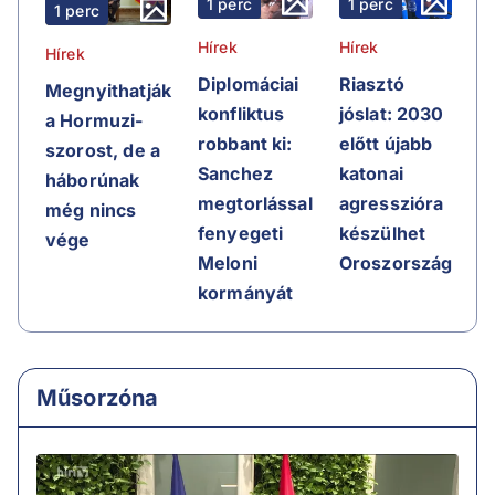
1 perc
1 perc
1 perc
Hírek
Hírek
Hírek
Riasztó
Diplomáciai
Megnyithatják
jóslat: 2030
konfliktus
a Hormuzi-
előtt újabb
robbant ki:
szorost, de a
katonai
Sanchez
háborúnak
agresszióra
megtorlással
még nincs
készülhet
fenyegeti
vége
Oroszország
Meloni
kormányát
Műsorzóna