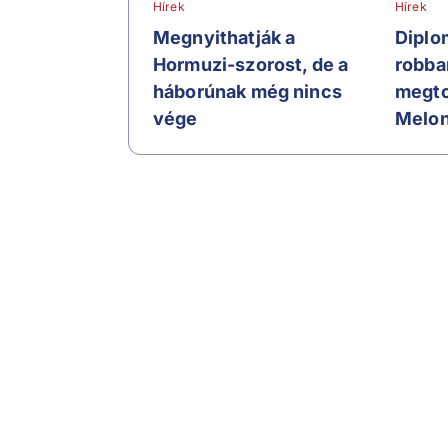
Hírek
Hírek
Megnyithatják a
Diplo
Hormuzi-szorost, de a
robba
háborúnak még nincs
megto
vége
Melon