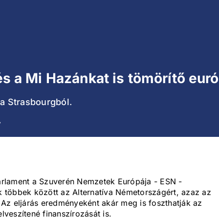
 és a Mi Hazánkat is tömörítő euró
ta Strasbourgból.
V
 Parlament a Szuverén Nemzetek Európája - ESN -
ik többek között az Alternatíva Németországért, azaz az
Az eljárás eredményeként akár meg is foszthatják az
elveszítené finanszírozását is.