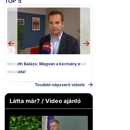
TOP 5
2.
Kioktató hangne
Magyar Péter a vá
riportere felé
1.
Németh Balázs: Megvan a kormány első
áldozata!
További népszerű videók
Látta már? / Video ajánló