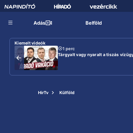
Adás
Belföld
Kiemelt videók
1 perc
Tárgyalt vagy nyaralt a tiszás vízügy
HírTv
Külföld