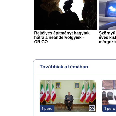
Továbbiak a témában
1 perc
1 perc