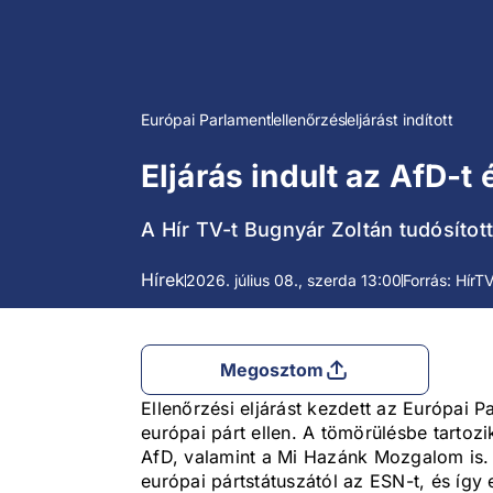
Európai Parlament
ellenőrzés
eljárást indított
Eljárás indult az AfD-t
A Hír TV-t Bugnyár Zoltán tudósítot
Hírek
2026. július 08., szerda 13:00
Forrás: HírT
Megosztom
Ellenőrzési eljárást kezdett az Európai
európai párt ellen. A tömörülésbe tartoz
AfD, valamint a Mi Hazánk Mozgalom is. 
európai pártstátuszától az ESN-t, és így 