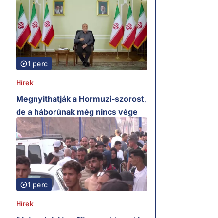
1 perc
Hírek
Megnyithatják a Hormuzi-szorost,
de a háborúnak még nincs vége
1 perc
Hírek