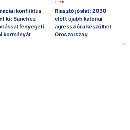
Hírek
máciai konfliktus
Riasztó jóslat: 2030
nt ki: Sanchez
előtt újabb katonai
rlással fenyegeti
agresszióra készülhet
i kormányát
Oroszország