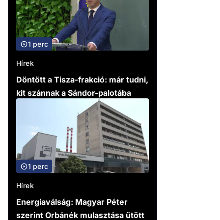
1 perc
Hírek
Döntött a Tisza-frakció: már tudni,
kit szánnak a Sándor-palotába
1 perc
Hírek
Energiaválság: Magyar Péter
szerint Orbánék mulasztása ütött