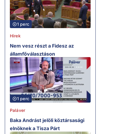
1 perc
Hírek
Nem vesz részt a Fidesz az
államfőválasztáson
1 perc
Paláver
Baka Andrást jelöli köztársasági
elnöknek a Tisza Párt