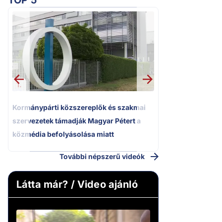
TOP 5
2.
Kétségbeesett ca
Polgár Judit és 
volt főbíró a me
1.
Kormánypárti közszereplők és szakmai
szervezetek támadják Magyar Pétert a
közmédia befolyásolása miatt
További népszerű videók
Látta már? / Video ajánló