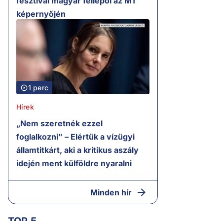
fesztivál magyar fellépői az M1
képernyőjén
1 perc
Hírek
„Nem szeretnék ezzel
foglalkozni” – Elértük a vízügyi
államtitkárt, aki a kritikus aszály
idején ment külföldre nyaralni
Minden hír