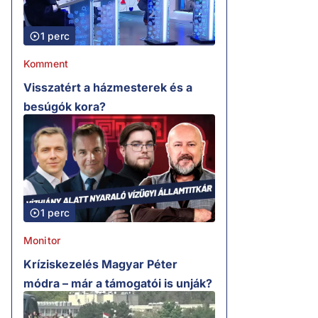
1 perc
Komment
Visszatért a házmesterek és a
besúgók kora?
1 perc
Monitor
Kríziskezelés Magyar Péter
módra – már a támogatói is unják?