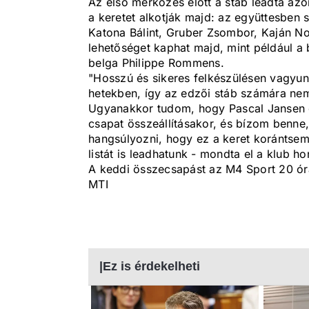
Az első mérkőzés előtt a stáb leadta azo
a keretet alkotják majd: az együttesben 
Katona Bálint, Gruber Zsombor, Kaján Norb
lehetőséget kaphat majd, mint például a
belga Philippe Rommens.
"Hosszú és sikeres felkészülésen vagyun
hetekben, így az edzői stáb számára nem 
Ugyanakkor tudom, hogy Pascal Jansen é
csapat összeállításakor, és bízom benne,
hangsúlyozni, hogy ez a keret korántsem 
listát is leadhatunk - mondta el a klub h
A keddi összecsapást az M4 Sport 20 órá
MTI