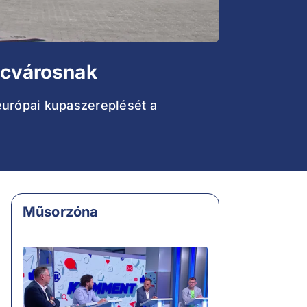
encvárosnak
európai kupaszereplését a
Műsorzóna