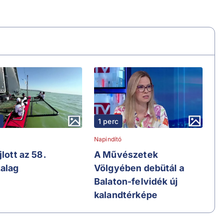
1 perc
Napindító
jlott az 58.
A Művészetek
alag
Völgyében debütál a
Balaton-felvidék új
kalandtérképe