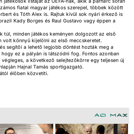
n játékosok listáját az UEFA-nak, akik a párharc során
számos fiatal magyar játékos szerepel, többek között
ert és Tóth Alex is. Rajtuk kívül sok nyári érkező is
 brazil Kady Borges és Raul Gustavo vagy éppen a
k túl, minden játékos keményen dolgozott az első
volt könnyű kijelölni az első meccskeretet.
s segítői a lehető legjobb döntést hozták meg a
 hogy ez a pályán is látszódni fog. Fontos azonban
végleges, a következő selejtezőkörre egy teljesen új
onlapján Hajnal Tamás sportigazgató.
tól élőben közvetíti.