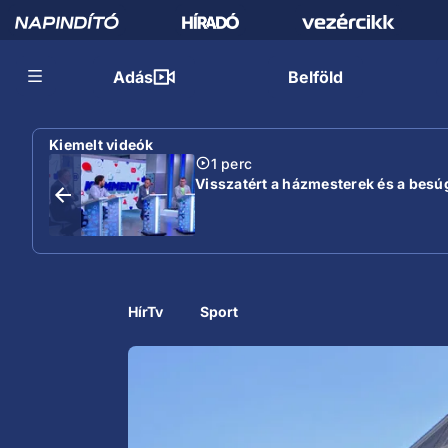
Adás
Belföld
Kiemelt videók
1 perc
Visszatért a házmesterek és a besú
HírTv
Sport