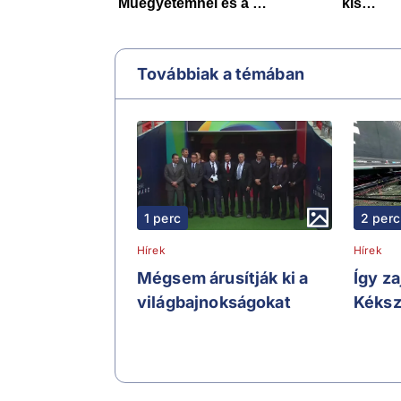
Továbbiak a témában
1 perc
2 perc
Hírek
Hírek
Mégsem árusítják ki a
Így za
világbajnokságokat
Kéksz