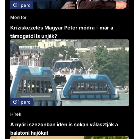
1 perc
Monitor
Kríziskezelés Magyar Péter módra – már a
támogatói is unják?
1 perc
Hírek
A nyári szezonban idén is sokan választják a
balatoni hajókat