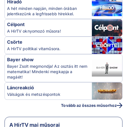
Híradó
A hét minden napján, minden órában
jelentkezünk a legfrissebb hírekkel.
Célpont
A HírTV oknyomozó műsora!
Csörte
A HírTV politikai vitaműsora.
Bayer show
Bayer Zsolt megmondja! Az osztás itt nem
matematika! Mindenki megkapja a
magáét!
Láncreakció
Válságok és metszéspontok
Tovább az összes műsorhoz
A HírTV mai műsorai