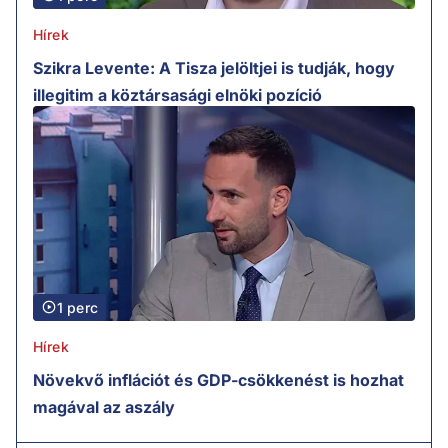
Hírek
Szikra Levente: A Tisza jelöltjei is tudják, hogy
illegitim a köztársasági elnöki pozíció
1 perc
Hírek
Növekvő inflációt és GDP-csökkenést is hozhat
magával az aszály