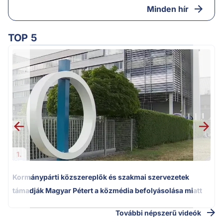
Minden hír
TOP 5
1.
Kormánypárti közszereplők és szakmai szervezetek
támadják Magyar Pétert a közmédia befolyásolása miatt
További népszerű videók