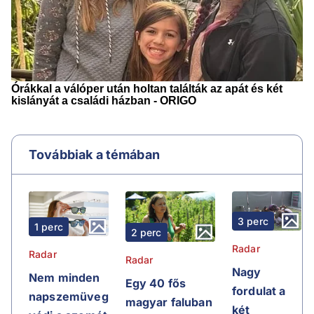
Továbbiak a témában
3 perc
1 perc
2 perc
Radar
Radar
Radar
Nagy
Nem minden
Egy 40 fős
fordulat a
napszemüveg
magyar faluban
két