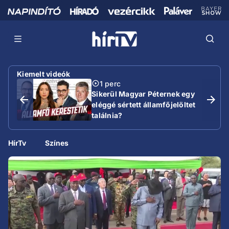
Kiemelt videók
1 perc
Sikerül Magyar Péternek egy
eléggé sértett államfőjelöltet
találnia?
HírTv
Színes