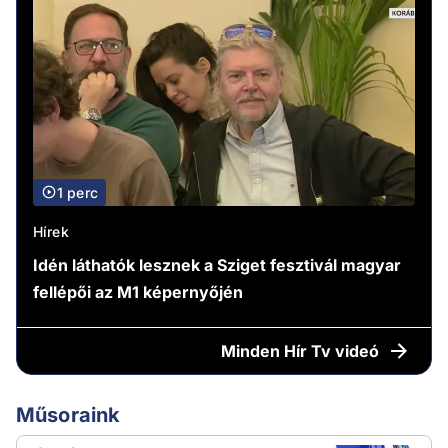
1 perc
Hírek
Idén láthatók lesznek a Sziget fesztivál magyar
fellépői az M1 képernyőjén
Minden
Hír Tv videó
Műsoraink