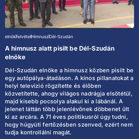
elnök
felvétel
Himnusz
Dél-Szudán
A himnusz alatt pisilt be Dél-Szudán
elnöke
Dél-Szudán elnöke a himnusz közben pisilt be
egy autópálya-átadáson. A kínos pillanatokat a
helyi televízió rögzítette és élőben
közvetítette, ahogy világos nadrágja elsötétül,
majd kisebb pocsolya alakul ki a lábánál. A
jelenet láttán több jelenlévőnek döbbenet ült
ki az arcára. A 71 éves politikusról úgy tudni,
hogy húgyúti fertőzésben szenved, ezért nem
tudja kontrollálni magát.