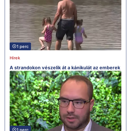
1 perc
Hírek
A strandokon vészelik át a kánikulát az emberek
1 perc