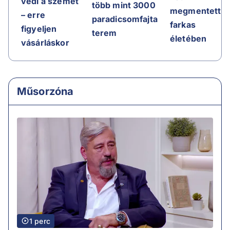
védi a szemét
több mint 3000
megmentett
– erre
paradicsomfajta
farkas
figyeljen
terem
életében
vásárláskor
Műsorzóna
1 perc