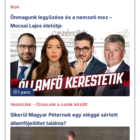
Ikon
Önmagunk legyőzése és a nemzeti mez –
Mocsai Lajos életútja
1 perc
Vezércikk - Olvasunk a sorok között
Sikerül Magyar Péternek egy eléggé sértett
államfőjelöltet találnia?