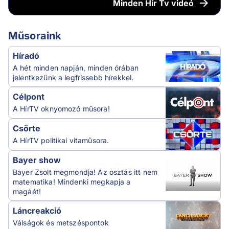
Minden
Hír Tv videó
Műsoraink
Híradó
A hét minden napján, minden órában
jelentkezünk a legfrissebb hírekkel.
Célpont
A HírTV oknyomozó műsora!
Csörte
A HírTV politikai vitaműsora.
Bayer show
Bayer Zsolt megmondja! Az osztás itt nem
matematika! Mindenki megkapja a
magáét!
Láncreakció
Válságok és metszéspontok