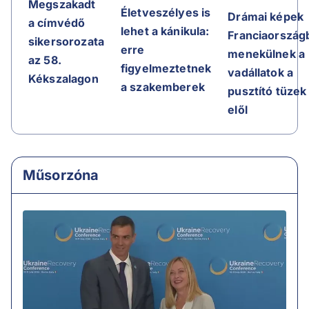
Megszakadt
Életveszélyes is
Drámai képek
a címvédő
lehet a kánikula:
Franciaországb
sikersorozata
erre
menekülnek a
az 58.
figyelmeztetnek
vadállatok a
Kékszalagon
a szakemberek
pusztító tüzek
elől
Műsorzóna