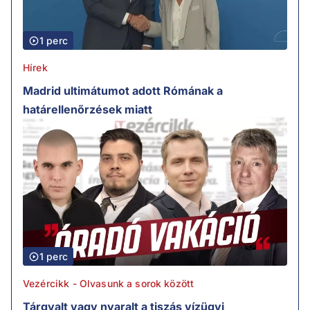
1 perc
Hírek
Madrid ultimátumot adott Rómának a
határellenőrzések miatt
1 perc
Vezércikk - Olvasunk a sorok között
Tárgyalt vagy nyaralt a tiszás vízügyi