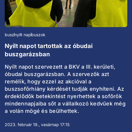
busz
nyílt nap
buszok
Nyílt napot tartottak az óbudai
buszgarázsban
Nyílt napot szervezett a BKV a III. kerületi,
óbudai buszgarázsban. A szervezők azt
remélik, hogy ezzel az akcióval a
buszsofőrhiány kérdését tudják enyhíteni. Az
érdeklődők betekintést nyerhettek a sofőrök
mindennapjaiba sőt a vállalkozó kedvűek még
a volán mögé és beülhettek.
2023. február 19., vasárnap 17:15