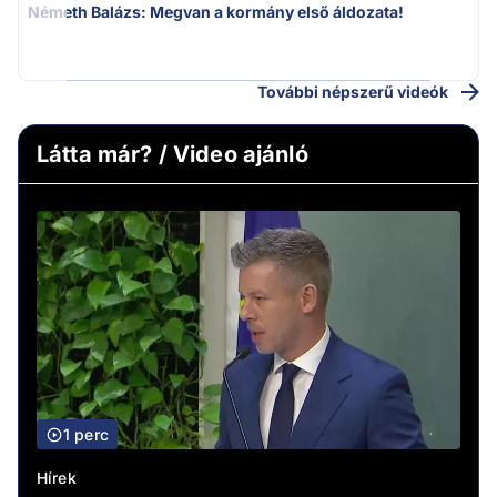
Németh Balázs: Megvan a kormány első áldozata!
v
További népszerű videók
Látta már? / Video ajánló
1 perc
Hírek