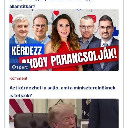
államtitkár?
1 perc
Komment
Azt kérdezheti a sajtó, ami a miniszterelnöknek
is tetszik?