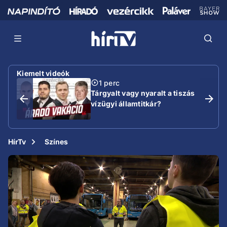
Kiemelt videók
1 perc
Tárgyalt vagy nyaralt a tiszás
vízügyi államtitkár?
HírTv
Színes