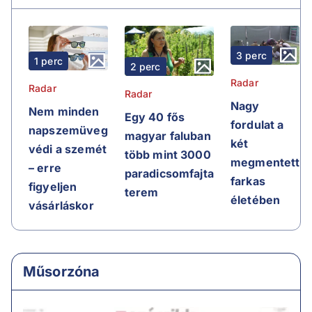
3 perc
1 perc
2 perc
Radar
Radar
Radar
Nagy
Nem minden
Egy 40 fős
fordulat a
napszemüveg
magyar faluban
két
védi a szemét
több mint 3000
megmentett
– erre
paradicsomfajta
farkas
figyeljen
terem
életében
vásárláskor
Műsorzóna