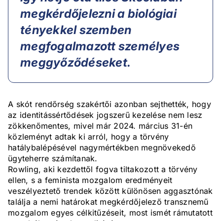
megkérdőjelezni a biológiai
tényekkel szemben
megfogalmazott személyes
meggyőződéseket.
A skót rendőrség szakértői azonban sejthették, hogy
az identitássértődések jogszerű kezelése nem lesz
zökkenőmentes, mivel már 2024. március 31-én
közleményt adtak ki arról, hogy a törvény
hatálybalépésével nagymértékben megnövekedő
ügyteherre számítanak.
Rowling, aki kezdettől fogva tiltakozott a törvény
ellen, s a feminista mozgalom eredményeit
veszélyeztető trendek között különösen aggasztónak
találja a nemi határokat megkérdőjelező transznemű
mozgalom egyes célkitűzéseit, most ismét rámutatott