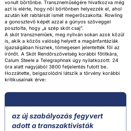
vonult börtönbe. Transzneműségére hivatkozva még
azt is elérte, hogy női börtönben helyezzék el, ahol
azután két rabtársát ismét megerőszakolta. Rowling
a gonosztevő képét azzal a gúnyos szöveggel
posztolta, hogy „a szép skót csaj”.
A skót transzneműek, meg nyilván sokan azok közül
is, akik a közös valóság helyett a magánfantáziák
igazságában hisznek, tömegesen jelentették föl az
írónőt. A Skót Rendőrszövetség korábbi főtitkára,
Calum Steele a Telegraphnak úgy nyilatkozott: 24
óra alatt nagyjából 3800 feljelentés futott be.
Hozzátette, beigazolódni látszik a törvény korábbi
kritikusainak érve:
az új szabályozás fegyvert
adott a transzaktivisták