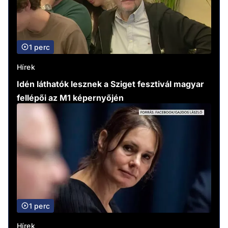
1 perc
Hírek
Idén láthatók lesznek a Sziget fesztivál magyar
fellépői az M1 képernyőjén
1 perc
Hírek