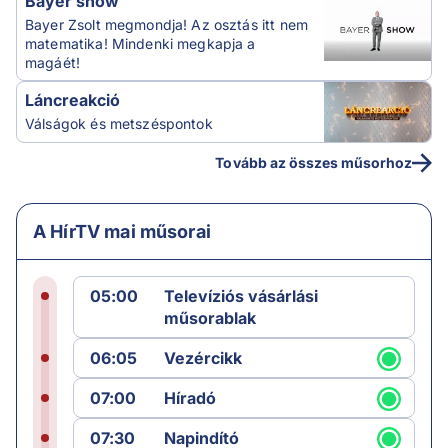
Bayer show
Bayer Zsolt megmondja! Az osztás itt nem
matematika! Mindenki megkapja a
magáét!
Láncreakció
Válságok és metszéspontok
Tovább az összes műsorhoz
A HírTV mai műsorai
05:00
Televíziós vásárlási
műsorablak
06:05
Vezércikk
07:00
Híradó
07:30
Napindító