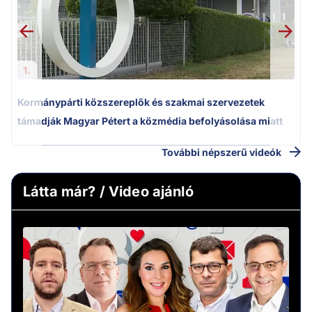
1.
Kormánypárti közszereplők és szakmai szervezetek
támadják Magyar Pétert a közmédia befolyásolása miatt
További népszerű videók
Látta már? / Video ajánló