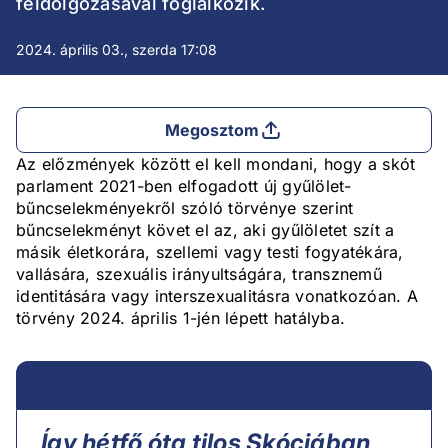
feldolgozásával foglalkozik.
2024. április 03., szerda 17:08
Megosztom
Az előzmények között el kell mondani, hogy a skót
parlament 2021-ben elfogadott új gyűlölet-
bűncselekményekről szóló törvénye szerint
bűncselekményt követ el az, aki gyűlöletet szít a
másik életkorára, szellemi vagy testi fogyatékára,
vallására, szexuális irányultságára, transznemű
identitására vagy interszexualitásra vonatkozóan. A
törvény 2024. április 1-jén lépett hatályba.
Így hétfő óta tilos Skóciában