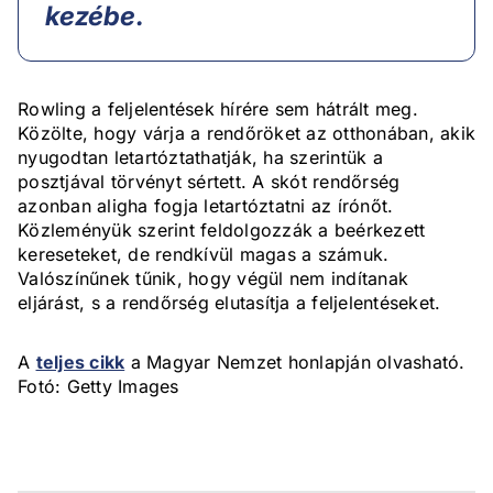
kezébe.
Rowling a feljelentések hírére sem hátrált meg.
Közölte, hogy várja a rendőröket az otthonában, akik
nyugodtan letartóztathatják, ha szerintük a
posztjával törvényt sértett. A skót rendőrség
azonban aligha fogja letartóztatni az írónőt.
Közleményük szerint feldolgozzák a beérkezett
kereseteket, de rendkívül magas a számuk.
Valószínűnek tűnik, hogy végül nem indítanak
eljárást, s a rendőrség elutasítja a feljelentéseket.
A
teljes cikk
a Magyar Nemzet honlapján olvasható.
Fotó: Getty Images