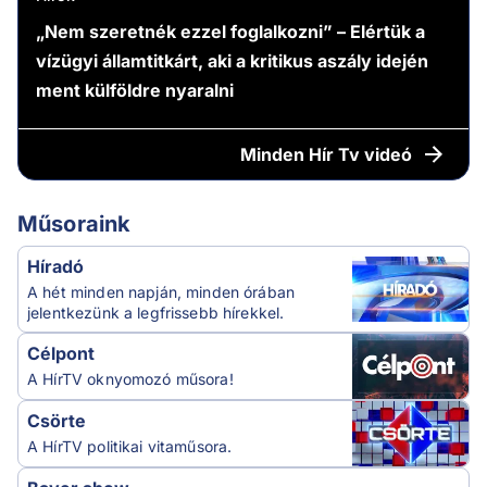
„Nem szeretnék ezzel foglalkozni” – Elértük a
vízügyi államtitkárt, aki a kritikus aszály idején
ment külföldre nyaralni
Minden
Hír Tv videó
Műsoraink
Híradó
A hét minden napján, minden órában
jelentkezünk a legfrissebb hírekkel.
Célpont
A HírTV oknyomozó műsora!
Csörte
A HírTV politikai vitaműsora.