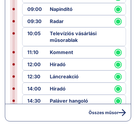
09:00
Napindító
09:30
Radar
10:05
Televíziós vásárlási
műsorablak
11:10
Komment
12:00
Híradó
12:30
Láncreakció
14:00
Híradó
14:30
Paláver hangoló
15:00
Híradó
Összes műsor
15:35
Paláver