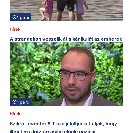
1 perc
Hírek
A strandokon vészelik át a kánikulát az emberek
1 perc
Hírek
Szikra Levente: A Tisza jelöltjei is tudják, hogy
illegitim a köztársasági elnöki pozíció