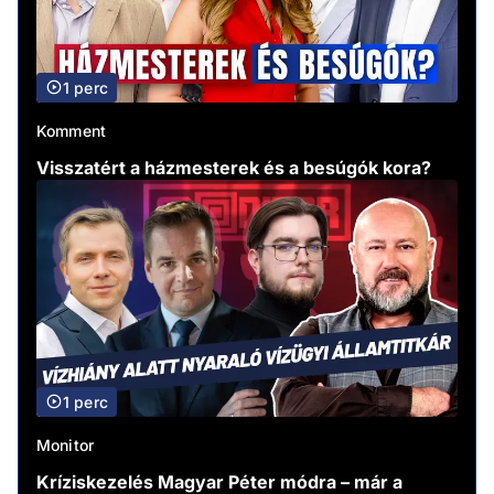
1 perc
Komment
Visszatért a házmesterek és a besúgók kora?
1 perc
Monitor
Kríziskezelés Magyar Péter módra – már a