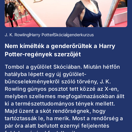
J. K. Rowling
Harry Potter
Skócia
genderkurzus
Nem kímélték a genderőrültek a Harry
Potter-regények szerzőjét
Tombol a gyűlölet Skóciában. Miután hétfőn
hatályba lépett egy új gyűlölet-
bűncselekményekről szóló törvény, J. K.
Rowling gúnyos posztot tett közzé az X-en,
melyben szellemes megfogalmazásokban állt
ki a természettudományos tények mellett.
Majd üzent a skót rendőrségnek, hogy
tartóztassák le, ha merik. Most a rendőrség a
pár óra alatt befutott ezernyi feljelentés