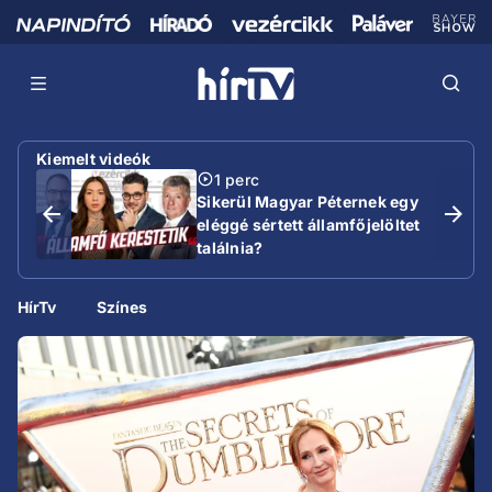
Kiemelt videók
1 perc
Sikerül Magyar Péternek egy
eléggé sértett államfőjelöltet
találnia?
HírTv
Színes