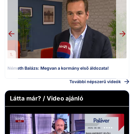
H
1.
Németh Balázs: Megvan a kormány első áldozata!
További népszerű videók
Látta már? / Video ajánló