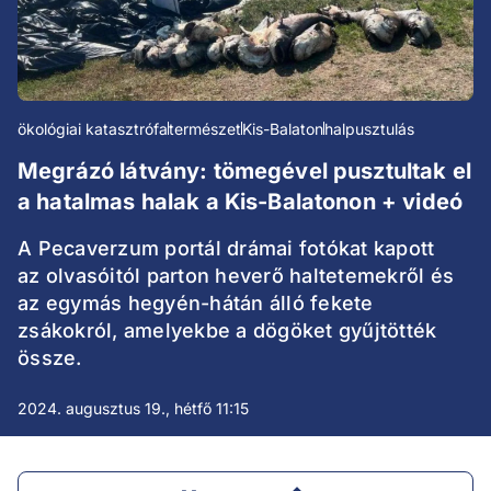
ökológiai katasztrófa
természet
Kis-Balaton
halpusztulás
Megrázó látvány: tömegével pusztultak el
a hatalmas halak a Kis-Balatonon + videó
A Pecaverzum portál drámai fotókat kapott
az olvasóitól parton heverő haltetemekről és
az egymás hegyén-hátán álló fekete
zsákokról, amelyekbe a dögöket gyűjtötték
össze.
2024. augusztus 19., hétfő 11:15