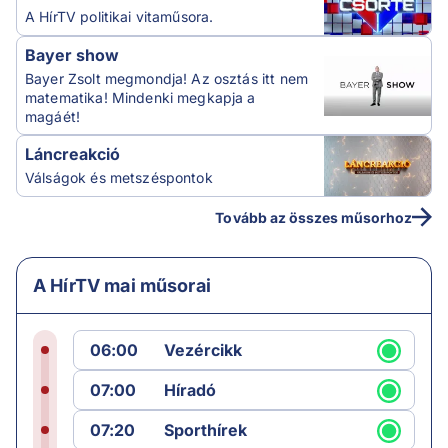
A HírTV politikai vitaműsora.
Bayer show
Bayer Zsolt megmondja! Az osztás itt nem
matematika! Mindenki megkapja a
magáét!
Láncreakció
Válságok és metszéspontok
Tovább az összes műsorhoz
A HírTV mai műsorai
06:00
Vezércikk
07:00
Híradó
07:20
Sporthírek