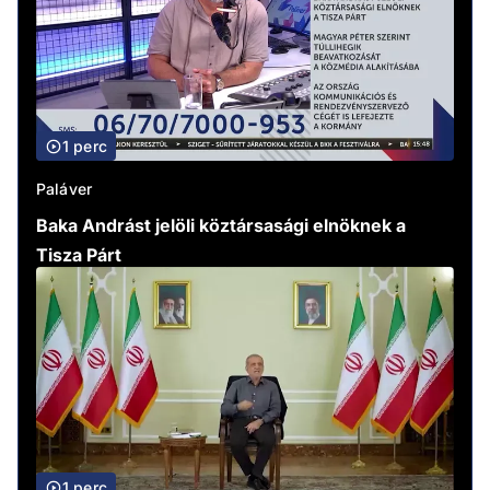
1 perc
Paláver
Baka Andrást jelöli köztársasági elnöknek a
Tisza Párt
1 perc