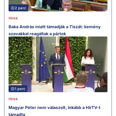
2 perc
Hírek
Baka András miatt támadják a Tiszát: kemény
szavakkal reagáltak a pártok
1 perc
Hírek
Magyar Péter nem válaszolt, inkább a HírTV-t
támadta