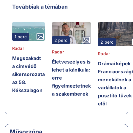
Továbbiak a témában
1 perc
2 perc
2 perc
Radar
Radar
Radar
Megszakadt
Életveszélyes is
Drámai képek
a címvédő
lehet a kánikula:
Franciaországb
sikersorozata
erre
menekülnek a
az 58.
figyelmeztetnek
vadállatok a
Kékszalagon
a szakemberek
pusztító tüzek
elől
Műsorzóna