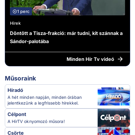
1 perc
Hírek
Döntött a Tisza-frakció: már tudni, kit szánnak a
Sándor-palotába
Minden
Hír Tv videó
Műsoraink
Híradó
A hét minden napján, minden órában
jelentkezünk a legfrissebb hírekkel.
Célpont
A HírTV oknyomozó műsora!
Csörte