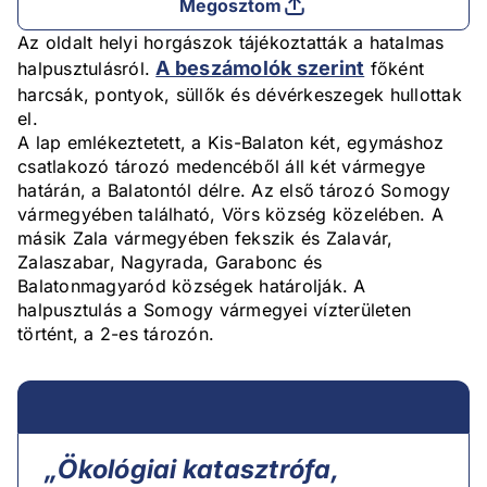
Megosztom
Az oldalt helyi horgászok tájékoztatták a hatalmas
A beszámolók szerint
halpusztulásról.
főként
harcsák, pontyok, süllők és dévérkeszegek hullottak
el.
A lap emlékeztetett, a Kis-Balaton két, egymáshoz
csatlakozó tározó medencéből áll két vármegye
határán, a Balatontól délre. Az első tározó Somogy
vármegyében található, Vörs község közelében. A
másik Zala vármegyében fekszik és Zalavár,
Zalaszabar, Nagyrada, Garabonc és
Balatonmagyaród községek határolják. A
halpusztulás a Somogy vármegyei vízterületen
történt, a 2-es tározón.
„Ökológiai katasztrófa,