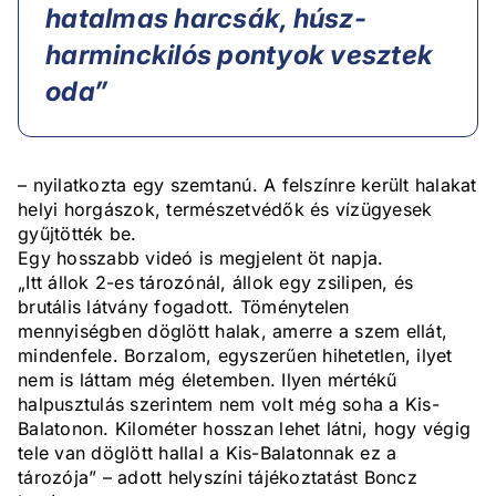
hatalmas harcsák, húsz-
harminckilós pontyok vesztek
oda”
– nyilatkozta egy szemtanú. A felszínre került halakat
helyi horgászok, természetvédők és vízügyesek
gyűjtötték be.
Egy hosszabb videó is megjelent öt napja.
„Itt állok 2-es tározónál, állok egy zsilipen, és
brutális látvány fogadott. Töménytelen
mennyiségben döglött halak, amerre a szem ellát,
mindenfele. Borzalom, egyszerűen hihetetlen, ilyet
nem is láttam még életemben. Ilyen mértékű
halpusztulás szerintem nem volt még soha a Kis-
Balatonon. Kilométer hosszan lehet látni, hogy végig
tele van döglött hallal a Kis-Balatonnak ez a
tározója” – adott helyszíni tájékoztatást Boncz