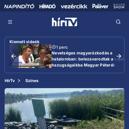
Kiemelt videók
1 perc
Nevetséges magyarázkodás a
hatalomban: belezavarodtak a saját
hazugságaikba Magyar Péterék
HírTv
Színes