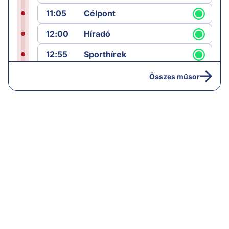
11:05
Célpont
12:00
Híradó
12:55
Sporthírek
13:00
Hírek
Összes műsor
13:05
Jób lázadása
14:40
Hírek
15:00
Híradó
15:30
Paláver
16:55
Hírek
17:00
Hírek
18:00
Híradó