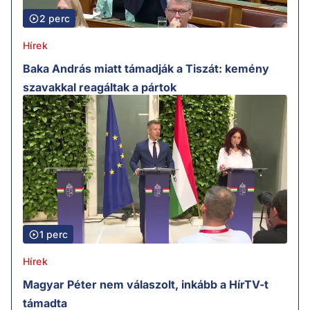
2 perc
Hírek
Baka András miatt támadják a Tiszát: kemény
szavakkal reagáltak a pártok
1 perc
Hírek
Magyar Péter nem válaszolt, inkább a HírTV-t
támadta