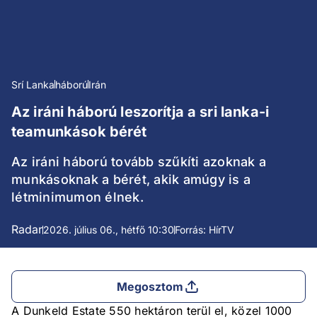
Srí Lanka
háború
Irán
Az iráni háború leszorítja a sri lanka-i
teamunkások bérét
Az iráni háború tovább szűkíti azoknak a
munkásoknak a bérét, akik amúgy is a
létminimumon élnek.
Radar
2026. július 06., hétfő 10:30
Forrás: HírTV
Megosztom
A Dunkeld Estate 550 hektáron terül el, közel 1000