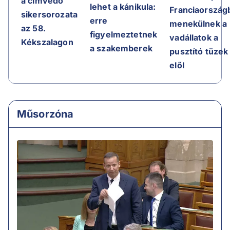
a címvédő
lehet a kánikula:
Franciaországb
sikersorozata
erre
menekülnek a
az 58.
figyelmeztetnek
vadállatok a
Kékszalagon
a szakemberek
pusztító tüzek
elől
Műsorzóna