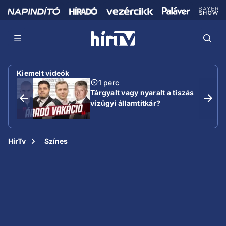
Kiemelt videók
1 perc
Tárgyalt vagy nyaralt a tiszás
vízügyi államtitkár?
HírTv
Színes