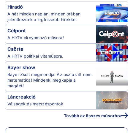
Híradó
A hét minden napján, minden órában
jelentkezünk a legfrissebb hírekkel.
Célpont
A HírTV oknyomozó műsora!
Csörte
A HírTV politikai vitaműsora.
Bayer show
Bayer Zsolt megmondja! Az osztás itt nem
matematika! Mindenki megkapja a
magáét!
Láncreakció
Válságok és metszéspontok
Tovább az összes műsorhoz