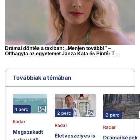
Továbbiak a témában
1 perc
2 perc
2 perc
Radar
Radar
Radar
Megszakadt
Életveszélyes is
Drámai képek