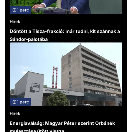
1 perc
Hírek
Döntött a Tisza-frakció: már tudni, kit szánnak a
Sándor-palotába
1 perc
Hírek
Energiaválság: Magyar Péter szerint Orbánék
mulasztása ütött vissza