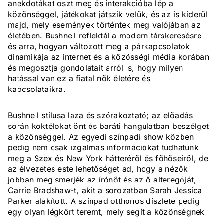
anekdotákat oszt meg és interakcióba lép a
közönséggel, játékokat játszik velük, és az is kiderül
majd, mely események történtek meg valójában az
életében. Bushnell reflektál a modern társkeresésre
és arra, hogyan változott meg a párkapcsolatok
dinamikája az internet és a közösségi média korában
és megosztja gondolatait arról is, hogy milyen
hatással van ez a fiatal nők életére és
kapcsolataikra.
Bushnell stílusa laza és szórakoztató; az előadás
során koktélokat önt és baráti hangulatban beszélget
a közönséggel. Az egyedi színpadi show közben
pedig nem csak izgalmas információkat tudhatunk
meg a Szex és New York hátteréről és főhőseiről, de
az élvezetes este lehetőséget ad, hogy a nézők
jobban megismerjék az írónőt és az ő alteregóját,
Carrie Bradshaw-t, akit a sorozatban Sarah Jessica
Parker alakított. A színpad otthonos díszlete pedig
egy olyan légkört teremt, mely segít a közönségnek