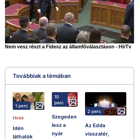
Továbbiak a témában
10
perc
1 perc
2 perc
Szegeden
Hírek
lesz a
Az Edda
Idén
nyár
visszatér,
láthatók