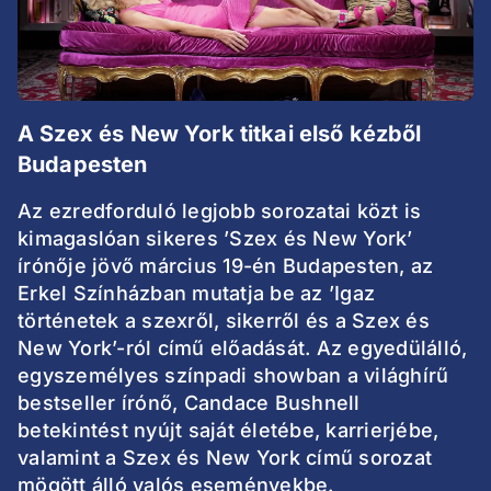
A Szex és New York titkai első kézből
Budapesten
Az ezredforduló legjobb sorozatai közt is
kimagaslóan sikeres ’Szex és New York’
írónője jövő március 19-én Budapesten, az
Erkel Színházban mutatja be az ’Igaz
történetek a szexről, sikerről és a Szex és
New York’-ról című előadását. Az egyedülálló,
egyszemélyes színpadi showban a világhírű
bestseller írónő, Candace Bushnell
betekintést nyújt saját életébe, karrierjébe,
valamint a Szex és New York című sorozat
mögött álló valós eseményekbe.