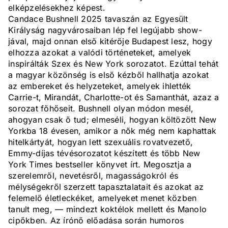
elképzelésekhez képest.
Candace Bushnell 2025 tavaszán az Egyesült
Királyság nagyvárosaiban lép fel legújabb show-
jával, majd onnan első kitérője Budapest lesz, hogy
elhozza azokat a valódi történeteket, amelyek
inspirálták Szex és New York sorozatot. Ezúttal tehát
a magyar közönség is első kézből hallhatja azokat
az embereket és helyzeteket, amelyek ihlették
Carrie-t, Mirandát, Charlotte-ot és Samanthát, azaz a
sorozat főhőseit. Bushnell olyan módon mesél,
ahogyan csak ő tud; elmeséli, hogyan költözött New
Yorkba 18 évesen, amikor a nők még nem kaphattak
hitelkártyát, hogyan lett szexuális rovatvezető,
Emmy-díjas tévésorozatot készített és több New
York Times bestseller könyvet írt. Megosztja a
szerelemről, nevetésről, magasságokról és
mélységekről szerzett tapasztalatait és azokat az
felemelő életleckéket, amelyeket menet közben
tanult meg, — mindezt koktélok mellett és Manolo
cipőkben. Az írónő előadása során humoros