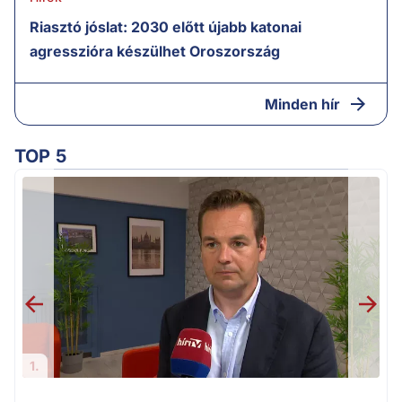
Riasztó jóslat: 2030 előtt újabb katonai
agresszióra készülhet Oroszország
Minden hír
TOP 5
v
1.