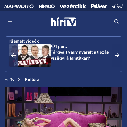
Kiemelt videók
1 perc
Tárgyalt vagy nyaralt a tiszás
vízügyi államtitkár?
HírTv
Kultúra