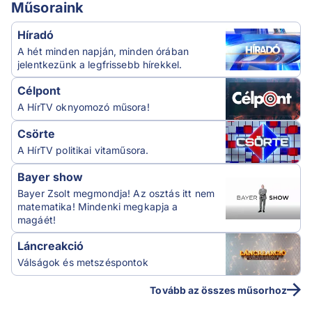
Műsoraink
Híradó
A hét minden napján, minden órában
jelentkezünk a legfrissebb hírekkel.
Célpont
A HírTV oknyomozó műsora!
Csörte
A HírTV politikai vitaműsora.
Bayer show
Bayer Zsolt megmondja! Az osztás itt nem
matematika! Mindenki megkapja a
magáét!
Láncreakció
Válságok és metszéspontok
Tovább az összes műsorhoz