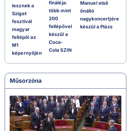
fináléja:
Manuel első
lesznek a
több mint
önálló
Sziget
200
nagykoncertjére
fesztivál
fellépővel
készül a Plázs
magyar
készül a
fellépői az
Coca-
M1
Cola SZIN
képernyőjén
Műsorzóna