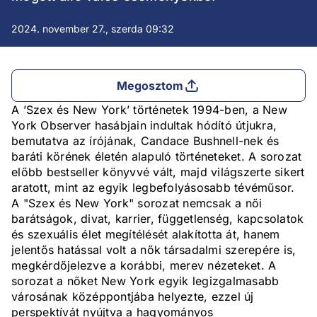
2024. november 27., szerda 09:32
Megosztom
A ’Szex és New York’ történetek 1994-ben, a New
York Observer hasábjain indultak hódító útjukra,
bemutatva az írójának, Candace Bushnell-nek és
baráti körének életén alapuló történeteket. A sorozat
előbb bestseller könyvvé vált, majd világszerte sikert
aratott, mint az egyik legbefolyásosabb tévéműsor.
A "Szex és New York" sorozat nemcsak a női
barátságok, divat, karrier, függetlenség, kapcsolatok
és szexuális élet megítélését alakította át, hanem
jelentős hatással volt a nők társadalmi szerepére is,
megkérdőjelezve a korábbi, merev nézeteket. A
sorozat a nőket New York egyik legizgalmasabb
városának középpontjába helyezte, ezzel új
perspektívát nyújtva a hagyományos