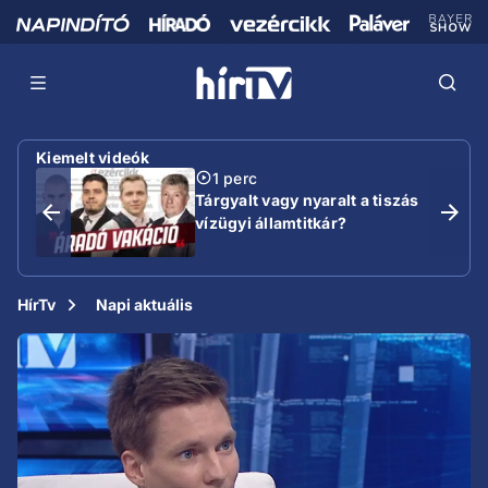
Kiemelt videók
1 perc
Tárgyalt vagy nyaralt a tiszás
vízügyi államtitkár?
HírTv
Napi aktuális