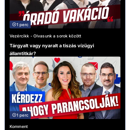
1 perc
Vezércikk - Olvasunk a sorok között
Tárgyalt vagy nyaralt a tiszás vízügyi
államtitkár?
1 perc
Komment