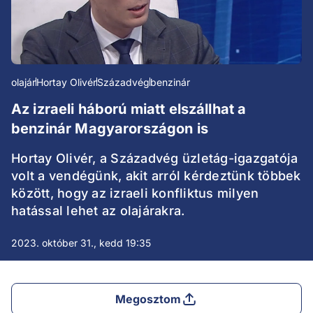
olajár
Hortay Olivér
Századvég
benzinár
Az izraeli háború miatt elszállhat a
benzinár Magyarországon is
Hortay Olivér, a Századvég üzletág-igazgatója
volt a vendégünk, akit arról kérdeztünk többek
között, hogy az izraeli konfliktus milyen
hatással lehet az olajárakra.
2023. október 31., kedd 19:35
Megosztom