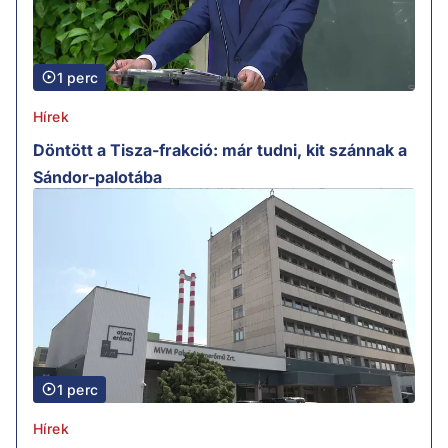
1 perc
Hírek
Döntött a Tisza-frakció: már tudni, kit szánnak a
Sándor-palotába
1 perc
Hírek