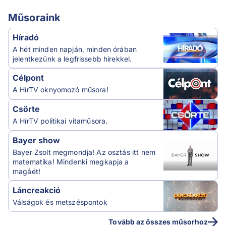
Műsoraink
Híradó
A hét minden napján, minden órában
jelentkezünk a legfrissebb hírekkel.
Célpont
A HírTV oknyomozó műsora!
Csörte
A HírTV politikai vitaműsora.
Bayer show
Bayer Zsolt megmondja! Az osztás itt nem
matematika! Mindenki megkapja a
magáét!
Láncreakció
Válságok és metszéspontok
Tovább az összes műsorhoz