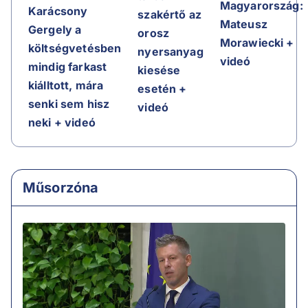
Magyarország:
Karácsony
szakértő az
Mateusz
Gergely a
orosz
Morawiecki +
költségvetésben
nyersanyag
videó
mindig farkast
kiesése
kiálltott, mára
esetén +
senki sem hisz
videó
neki + videó
Műsorzóna