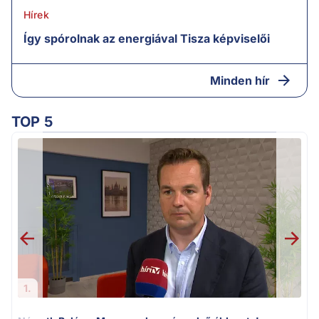
Hírek
Így spórolnak az energiával Tisza képviselői
Minden hír
TOP 5
v
1.