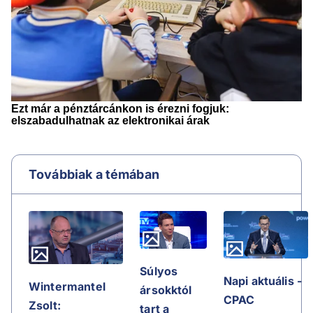
Továbbiak a témában
Súlyos
Napi aktuális -
Wintermantel
ársokktól
CPAC
Zsolt:
tart a