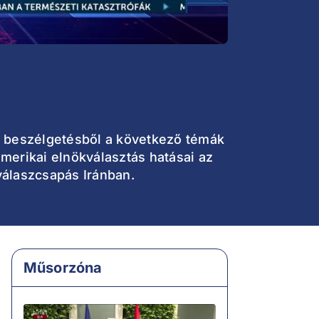
ló beszélgetésből a következő témák
amerikai elnökválasztás hatásai az
 válaszcsapás Iránban.
Műsorzóna