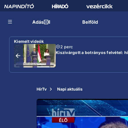
Adás
Belföld
Kiemelt videók
2 perc
Kiszivárgott a botrányos felvétel: 
HírTv
Napi aktuális