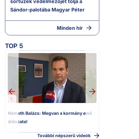
sortüzek védelmezőjét tolja a
Sándor-palotába Magyar Péter
Minden hír
TOP 5
2.
Halálos fenyegeté
Elizabeth oldalait
1.
Németh Balázs: Megvan a kormány első
áldozata!
További népszerű videók