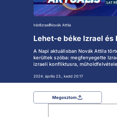
Irán
Izrael
Novák Attila
Lehet-e béke Izrael és 
A Napi aktuálisban Novák Attila tör
kerültek szóba: megfenyegette Izrae
izraeli konfliktusra, műholdfelvétele
2024. április 23., kedd 20:17
Megosztom