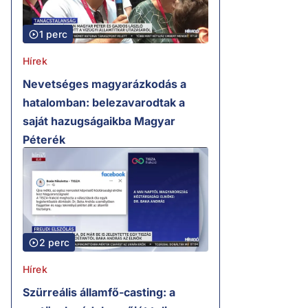
1 perc
Hírek
Nevetséges magyarázkodás a
hatalomban: belezavarodtak a
saját hazugságaikba Magyar
Péterék
2 perc
Hírek
Szürreális államfő-casting: a