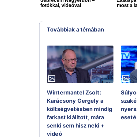
Továbbiak a témában
Wintermantel Zsolt:
Súlyos
Karácsony Gergely a
szaké
költségvetésben mindig
nyers
farkast kiálltott, mára
eseté
senki sem hisz neki +
videó