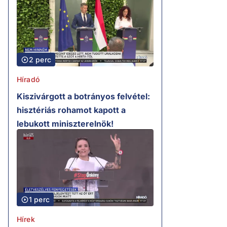
2 perc
Híradó
Kiszivárgott a botrányos felvétel:
hisztériás rohamot kapott a
lebukott miniszterelnök!
1 perc
Hírek