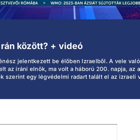
Irán között? + videó
ténész jelentkezett be élőben Izraelből. A vele va
lt az iráni elnök, ma volt a háború 200. napja, az 
k szerint egy légvédelmi radart talált el az izraeli