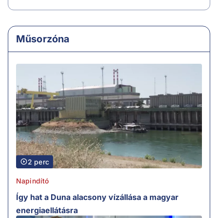
Műsorzóna
2 perc
Napindító
Így hat a Duna alacsony vízállása a magyar
energiaellátásra