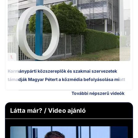
1.
Kormánypárti közszereplők és szakmai szervezetek
támadják Magyar Pétert a közmédia befolyásolása miatt
További népszerű videók
Látta már? / Video ajánló