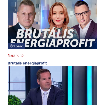
1 perc
Napindító
Brutális energiaprofit