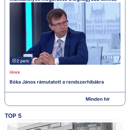
2 perc
Hírek
Bóka János rámutatott a rendszerhibákra
Minden hír
TOP 5