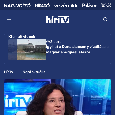
Kiemelt videók
2 perc
Így hat a Duna alacsony vízállása a
magyar energiaellátásra
HírTv
Napi aktuális