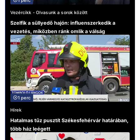
1 perc
Vezércikk - Olvasunk a sorok között
Szelfik a süllyedő hajón: influenszerkedik a
vezetés, miközben ránk omlik a válság
1 perc
Hírek
Hatalmas tűz pusztít Székesfehérvár határában,
több ház leégett