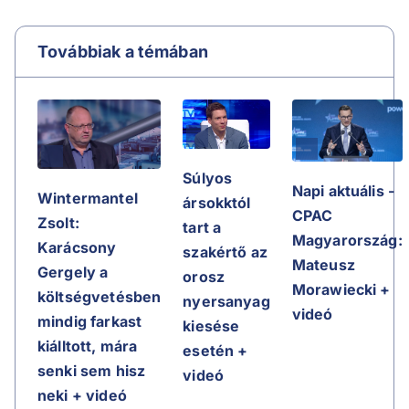
Továbbiak a témában
Súlyos
Napi aktuális -
Wintermantel
ársokktól
CPAC
Zsolt:
tart a
Magyarország:
Karácsony
szakértő az
Mateusz
Gergely a
orosz
Morawiecki +
költségvetésben
nyersanyag
videó
mindig farkast
kiesése
kiálltott, mára
esetén +
senki sem hisz
videó
neki + videó