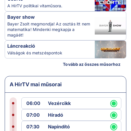
A HírTV politikai vitaműsora.
Bayer show
Bayer Zsolt megmondja! Az osztás itt nem
matematika! Mindenki megkapja a
magáét!
Láncreakció
Válságok és metszéspontok
Tovább az összes műsorhoz
A HírTV mai műsorai
06:00
Vezércikk
07:00
Híradó
07:30
Napindító