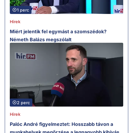
1 perc
Hírek
Miért jelentik fel egymást a szomszédok?
Németh Balázs megszólalt
2 perc
Hírek
Palóc André figyelmeztet: Hosszabb távon a
munkahelyek megőrzése a legnagyobb kihívás