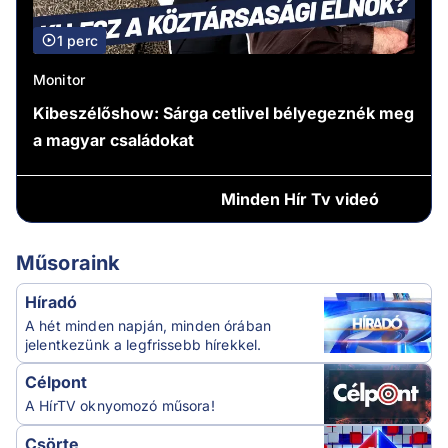
1 perc
Monitor
Kibeszélőshow: Sárga cetlivel bélyegeznék meg
a magyar családokat
Minden
Hír Tv videó
Műsoraink
Híradó
A hét minden napján, minden órában
jelentkezünk a legfrissebb hírekkel.
Célpont
A HírTV oknyomozó műsora!
Csörte