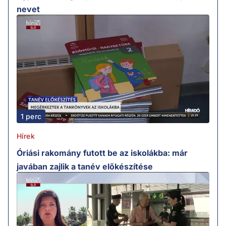
nevet
1 perc
Hírek
Óriási rakomány futott be az iskolákba: már
javában zajlik a tanév előkészítése