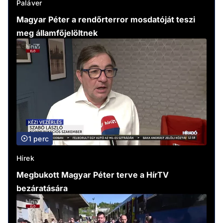
Paláver
Magyar Péter a rendőrterror mosdatóját teszi
meg államfőjelöltnek
1 perc
Hírek
Megbukott Magyar Péter terve a HírTV
bezáratására