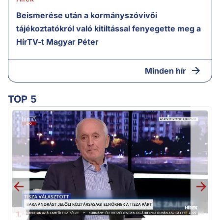
Beismerése után a kormányszóvivői
tájékoztatókról való kitiltással fenyegette meg a
HírTV-t Magyar Péter
Minden hír
TOP 5
K
k
1.