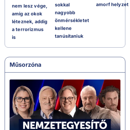
amorf helyzet
sokkal
nem lesz vége,
nagyobb
amíg az okok
önmérsékletet
léteznek, addig
kellene
a terrorizmus
tanúsítaniuk
is
Műsorzóna