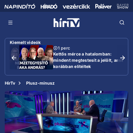
Kiemelt videók
1 perc
Kettős mérce a hatalomban:
mindent megtestesít a jelölt, amit
korábban elítéltek
HírTv
Plusz-mínusz