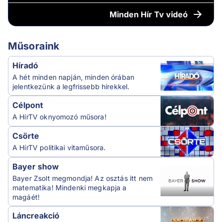
Minden
Hír Tv videó
Műsoraink
Híradó
A hét minden napján, minden órában
jelentkezünk a legfrissebb hírekkel.
Célpont
A HírTV oknyomozó műsora!
Csörte
A HírTV politikai vitaműsora.
Bayer show
Bayer Zsolt megmondja! Az osztás itt nem
matematika! Mindenki megkapja a
magáét!
Láncreakció