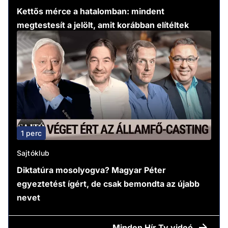
Kettős mérce a hatalomban: mindent
megtestesít a jelölt, amit korábban elítéltek
1 perc
Sajtóklub
Diktatúra mosolyogva? Magyar Péter
egyeztetést ígért, de csak bemondta az újabb
nevet
Minden
Hír Tv videó