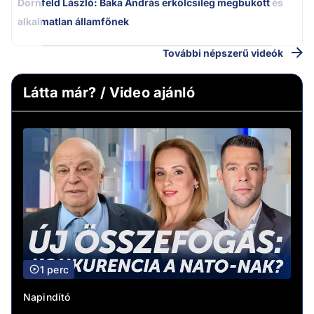
Dornfeld László: Baka András erkölcsileg megbukott és
alkalmatlan államfőnek
További népszerű videók
Látta már? / Video ajánló
1 perc
Napindító