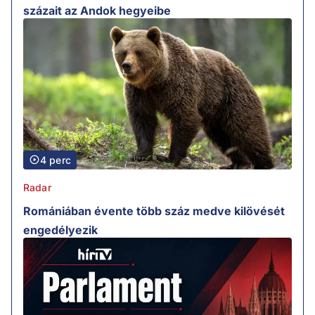
százait az Andok hegyeibe
4 perc
Radar
Romániában évente több száz medve kilövését
engedélyezik