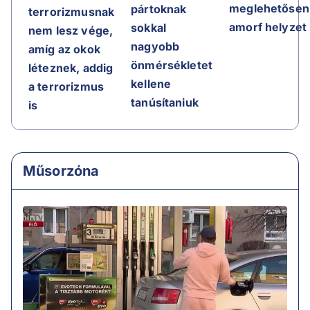
meglehetősen
pártoknak
terrorizmusnak
amorf helyzet
sokkal
nem lesz vége,
nagyobb
amíg az okok
önmérsékletet
léteznek, addig
kellene
a terrorizmus
tanúsítaniuk
is
Műsorzóna