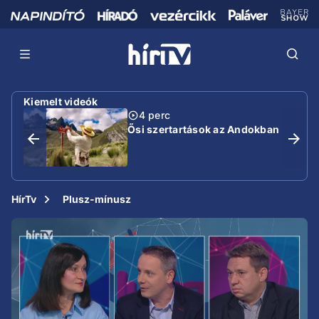
Kiemelt videók
4 perc
Ősi szertartások az Andokban
HírTv
Plusz-mínusz