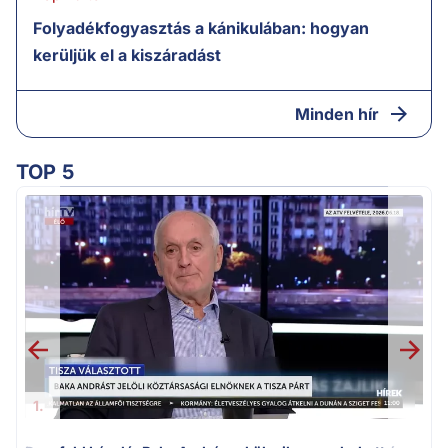
Folyadékfogyasztás a kánikulában: hogyan
kerüljük el a kiszáradást
Minden hír
TOP 5
K
k
1.