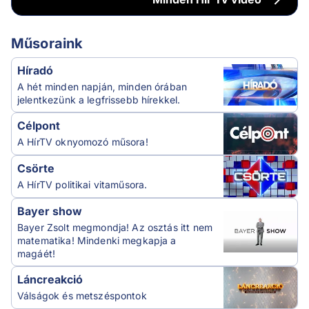
Műsoraink
Híradó
A hét minden napján, minden órában
jelentkezünk a legfrissebb hírekkel.
Célpont
A HírTV oknyomozó műsora!
Csörte
A HírTV politikai vitaműsora.
Bayer show
Bayer Zsolt megmondja! Az osztás itt nem
matematika! Mindenki megkapja a
magáét!
Láncreakció
Válságok és metszéspontok