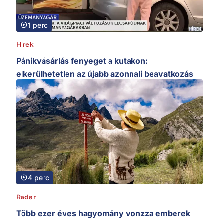
1 perc
Hírek
Pánikvásárlás fenyeget a kutakon:
elkerülhetetlen az újabb azonnali beavatkozás
4 perc
Radar
Több ezer éves hagyomány vonzza emberek