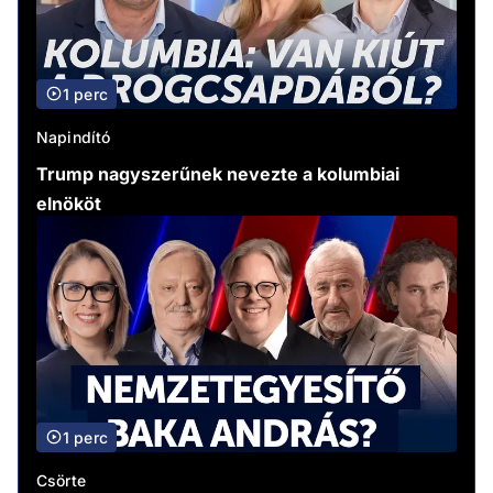
1 perc
Napindító
Trump nagyszerűnek nevezte a kolumbiai
elnököt
1 perc
Csörte