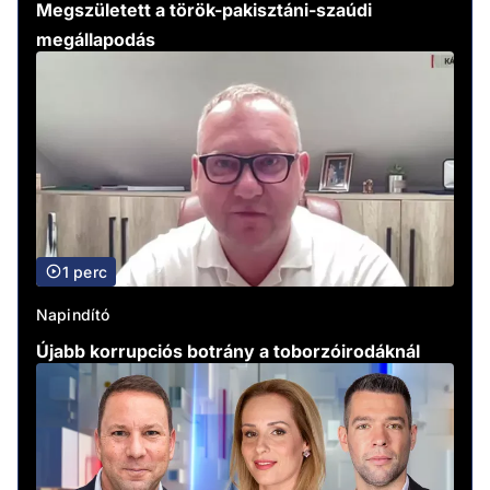
Megszületett a török-pakisztáni-szaúdi
megállapodás
1 perc
Napindító
Újabb korrupciós botrány a toborzóirodáknál