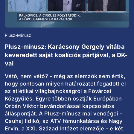
Plusz-Mínusz
Plusz-mínusz: Karácsony Gergely vitába
keveredett saját koalíciós pártjával, a DK-
val
Vétó, nem vétó? - még az elemzők sem értik,
hogy pontosan milyen határozatot fogadott el
az atlétikai világbajnokságról a Fővárosi
Közgyűlés. Egyre többen osztják Európában
Orbán Viktor bevándorlással kapcsolatos
álláspontját. A Plusz-mínusz mai vendégei -
Csuhaj Ildikó, az ATV főmunkatársa és Nagy
Ervin, a XXI. Század Intézet elemzője - e két