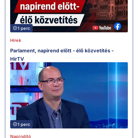
1 perc
Hírek
Parlament, napirend előtt - élő közvetítés -
HírTV
1 perc
Napindító