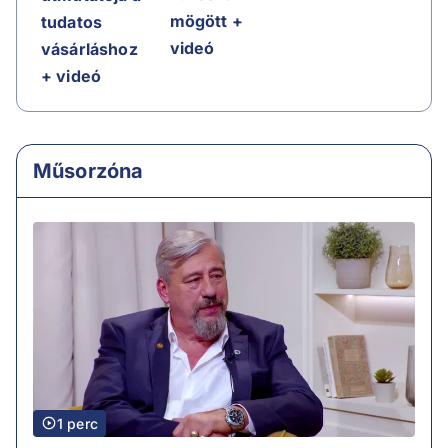
mögött +
tudatos
videó
vásárláshoz
+ videó
Műsorzóna
1 perc