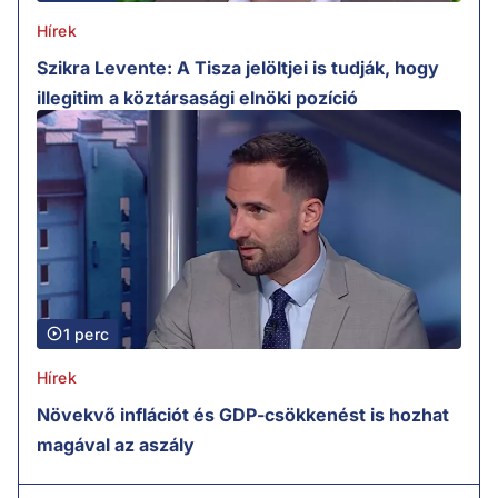
Hírek
Szikra Levente: A Tisza jelöltjei is tudják, hogy
illegitim a köztársasági elnöki pozíció
1 perc
Hírek
Növekvő inflációt és GDP-csökkenést is hozhat
magával az aszály