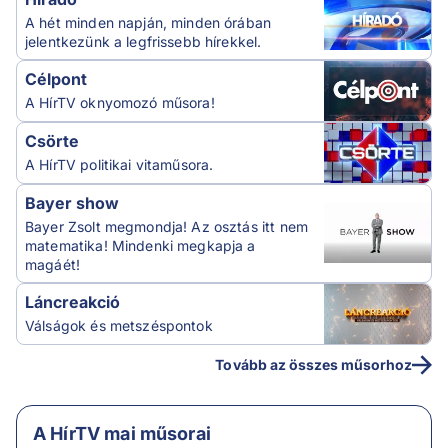
A hét minden napján, minden órában
jelentkezünk a legfrissebb hírekkel.
Célpont
A HírTV oknyomozó műsora!
Csörte
A HírTV politikai vitaműsora.
Bayer show
Bayer Zsolt megmondja! Az osztás itt nem
matematika! Mindenki megkapja a
magáét!
Láncreakció
Válságok és metszéspontok
Tovább az összes műsorhoz
A HírTV mai műsorai