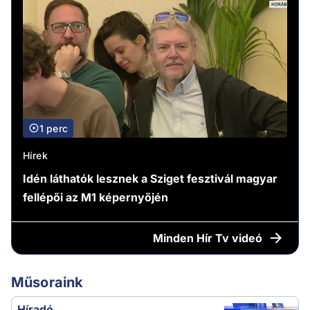
1 perc
Hírek
Idén láthatók lesznek a Sziget fesztivál magyar
fellépői az M1 képernyőjén
Minden
Hír Tv videó
Műsoraink
Híradó