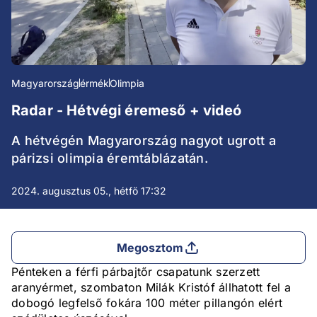
Magyarország
érmék
Olimpia
Radar - Hétvégi éremeső + videó
A hétvégén Magyarország nagyot ugrott a
párizsi olimpia éremtáblázatán.
2024. augusztus 05., hétfő 17:32
Megosztom
Pénteken a férfi párbajtőr csapatunk szerzett
aranyérmet, szombaton Milák Kristóf állhatott fel a
dobogó legfelső fokára 100 méter pillangón elért