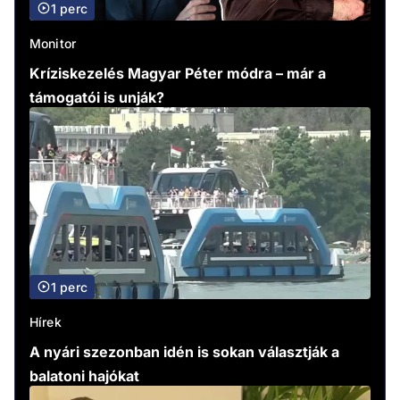
1 perc
Monitor
Kríziskezelés Magyar Péter módra – már a
támogatói is unják?
1 perc
Hírek
A nyári szezonban idén is sokan választják a
balatoni hajókat