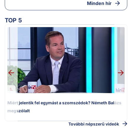
Minden hír
TOP 5
M
k
1.
Miért jelentik fel egymást a szomszédok? Németh Balázs
megszólalt
További népszerű videók