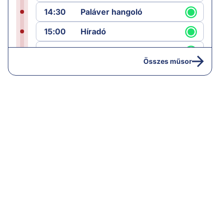
14:30
Paláver hangoló
15:00
Híradó
15:30
Paláver
Összes műsor
17:00
Hírek
19:00
Hírek
19:05
Komment
20:00
Híradó
21:05
Vezércikk
22:00
Híradó
22:30
Célpont
23:30
Komment