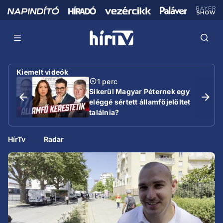
Kiemelt videók
1 perc
Sikerül Magyar Péternek egy
eléggé sértett államfőjelöltet
találnia?
HírTv
Radar