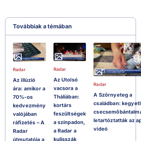
Továbbiak a témában
Radar
Radar
Az Utolsó
Az illúzió
Radar
vacsora a
ára: amikor a
A Szörnyeteg a
Tháliában:
70%-os
családban: kegyet
kortárs
kedvezmény
csecsemőbántalma
feszültségek
valójában
letartóztatták az a
a színpadon,
ráfizetés – A
videó
a Radar a
Radar
kulisszák
útmutatója a