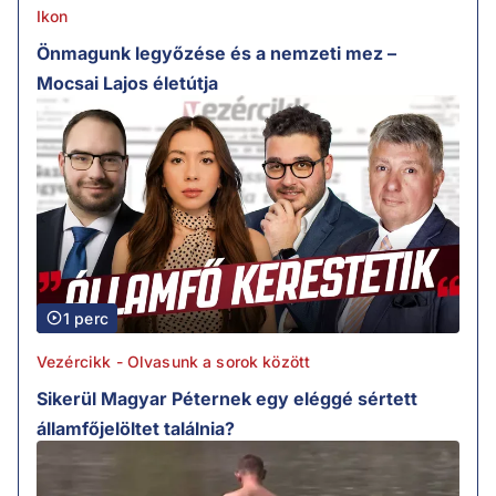
Ikon
Önmagunk legyőzése és a nemzeti mez –
Mocsai Lajos életútja
1 perc
Vezércikk - Olvasunk a sorok között
Sikerül Magyar Péternek egy eléggé sértett
államfőjelöltet találnia?