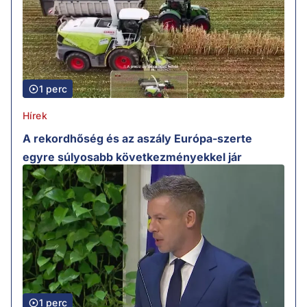
1 perc
Hírek
A rekordhőség és az aszály Európa-szerte
egyre súlyosabb következményekkel jár
1 perc