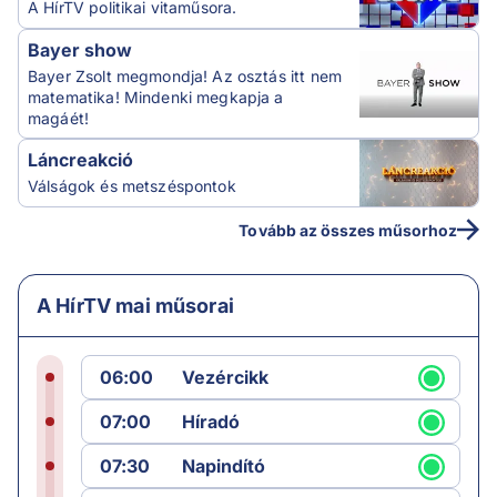
A HírTV politikai vitaműsora.
Bayer show
Bayer Zsolt megmondja! Az osztás itt nem
matematika! Mindenki megkapja a
magáét!
Láncreakció
Válságok és metszéspontok
Tovább az összes műsorhoz
A HírTV mai műsorai
06:00
Vezércikk
07:00
Híradó
07:30
Napindító