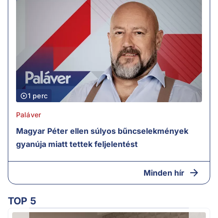
1 perc
Paláver
Magyar Péter ellen súlyos bűncselekmények
gyanúja miatt tettek feljelentést
Minden hír
TOP 5