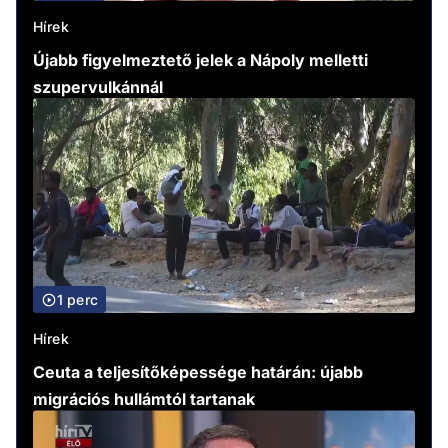
Hírek
Újabb figyelmeztető jelek a Nápoly melletti
szupervulkánnál
1 perc
Hírek
Ceuta a teljesítőképessége határán: újabb
migrációs hullámtól tartanak