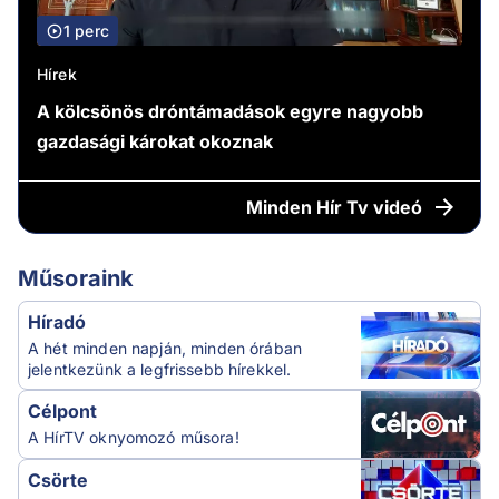
1 perc
Hírek
A kölcsönös dróntámadások egyre nagyobb
gazdasági károkat okoznak
Minden
Hír Tv videó
Műsoraink
Híradó
A hét minden napján, minden órában
jelentkezünk a legfrissebb hírekkel.
Célpont
A HírTV oknyomozó műsora!
Csörte