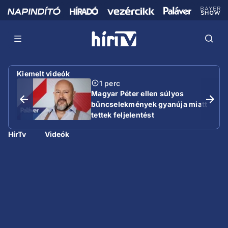
Kiemelt videók
1 perc
Magyar Péter ellen súlyos
bűncselekmények gyanúja miatt
tettek feljelentést
HírTv
Videók