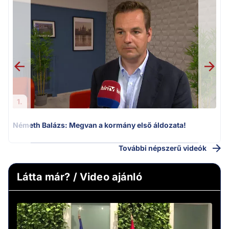
F
1.
Németh Balázs: Megvan a kormány első áldozata!
További népszerű videók
Látta már? / Video ajánló