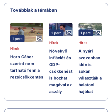
Továbbiak a témában
1 perc
1 perc
1 perc
Hírek
Hírek
Hírek
Növekvő
A nyári
Horn Gábor
inflációt és
szezonban
szerint nem
GDP-
idén is
tartható fenn a
csökkenést
sokan
rezsicsökkentés
is hozhat
választják a
magával az
balatoni
aszály
hajókat