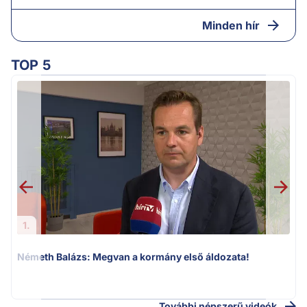
Minden hír
TOP 5
1.
Németh Balázs: Megvan a kormány első áldozata!
v
További népszerű videók