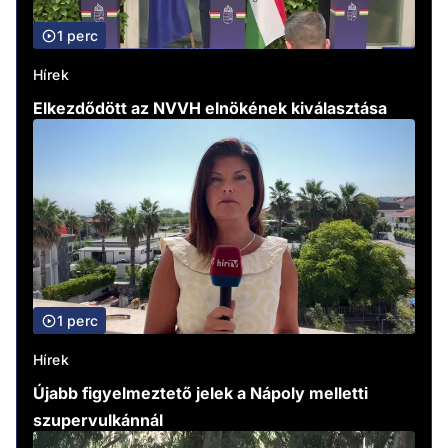
1 perc
Hírek
Elkezdődött az NVVH elnökének kiválasztása
1 perc
Hírek
Újabb figyelmeztető jelek a Nápoly melletti
szupervulkánnál