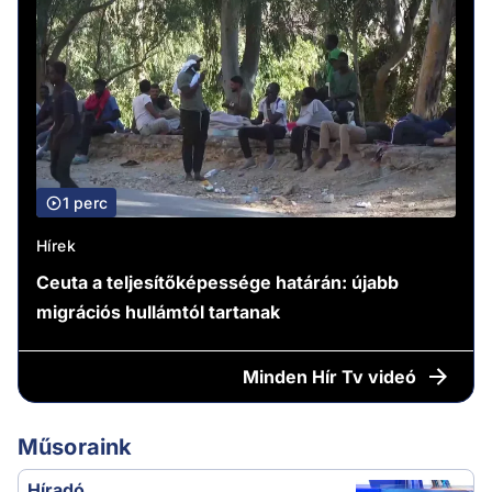
1 perc
Hírek
Ceuta a teljesítőképessége határán: újabb
migrációs hullámtól tartanak
Minden
Hír Tv videó
Műsoraink
Híradó