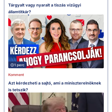
Tárgyalt vagy nyaralt a tiszás vízügyi
államtitkár?
1 perc
Komment
Azt kérdezheti a sajtó, ami a miniszterelnöknek
is tetszik?