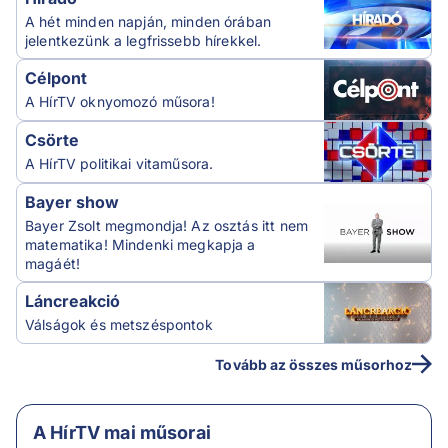
A hét minden napján, minden órában
jelentkezünk a legfrissebb hírekkel.
Célpont
A HírTV oknyomozó műsora!
Csörte
A HírTV politikai vitaműsora.
Bayer show
Bayer Zsolt megmondja! Az osztás itt nem
matematika! Mindenki megkapja a
magáét!
Láncreakció
Válságok és metszéspontok
Tovább az összes műsorhoz
A HírTV mai műsorai