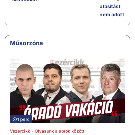
utasítást
nem adott
Műsorzóna
1 perc
Vezércikk - Olvasunk a sorok között