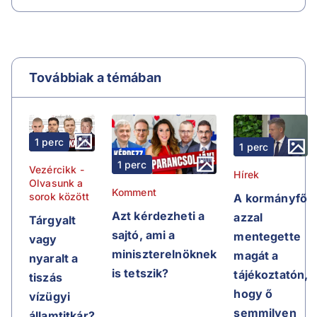
Továbbiak a témában
1 perc
1 perc
1 perc
Vezércikk -
Hírek
Olvasunk a
Komment
sorok között
A kormányfő
Azt kérdezheti a
azzal
Tárgyalt
sajtó, ami a
mentegette
vagy
miniszterelnöknek
magát a
nyaralt a
is tetszik?
tájékoztatón,
tiszás
hogy ő
vízügyi
semmilyen
államtitkár?