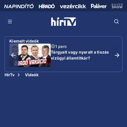
Kiemelt videók
1 perc
Tárgyalt vagy nyaralt a tiszás
vízügyi államtitkár?
HírTv
Videók