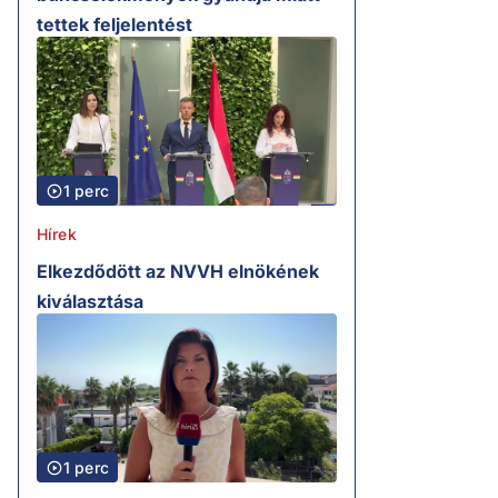
tettek feljelentést
1 perc
Hírek
Elkezdődött az NVVH elnökének
kiválasztása
1 perc