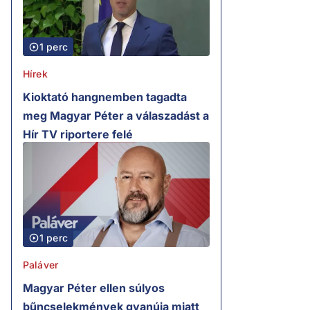
1 perc
Hírek
Kioktató hangnemben tagadta
meg Magyar Péter a válaszadást a
Hír TV riportere felé
1 perc
Paláver
Magyar Péter ellen súlyos
bűncselekmények gyanúja miatt