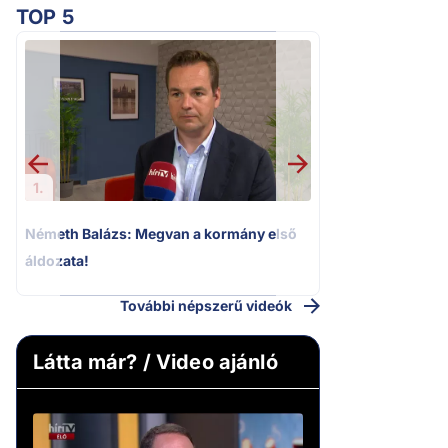
TOP 5
2.
„Ez az ügy nem 
következmények né
Magyar Pétert
1.
Németh Balázs: Megvan a kormány első
áldozata!
További népszerű videók
Látta már? / Video ajánló