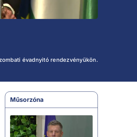
 szombati évadnyitó rendezvényükön.
Műsorzóna