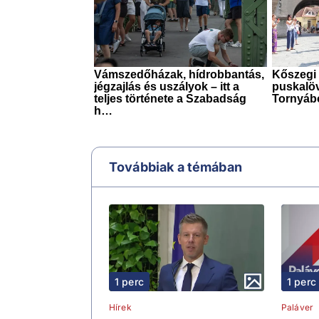
Továbbiak a témában
1 perc
1 perc
Hírek
Paláver