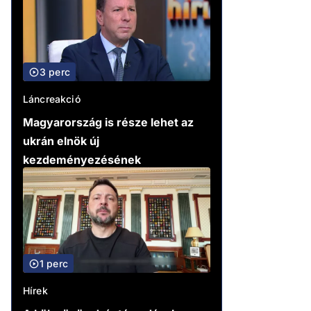
3 perc
Láncreakció
Magyarország is része lehet az
ukrán elnök új
kezdeményezésének
1 perc
Hírek