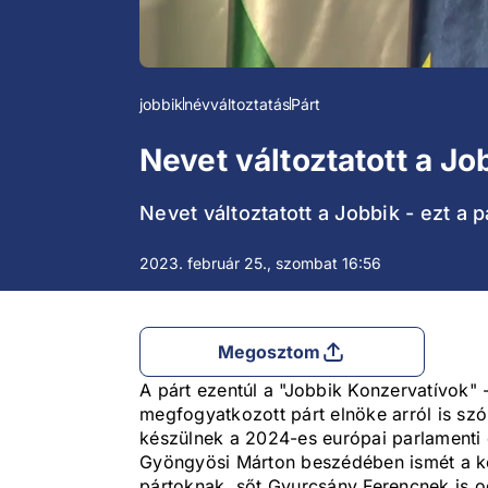
jobbik
névváltoztatás
Párt
Nevet változtatott a Jo
Nevet változtatott a Jobbik - ezt a
2023. február 25., szombat 16:56
Megosztom
A párt ezentúl a "Jobbik Konzervatívok" 
megfogyatkozott párt elnöke arról is sz
készülnek a 2024-es európai parlamenti
Gyöngyösi Márton beszédében ismét a kor
pártoknak, sőt Gyurcsány Ferencnek is o