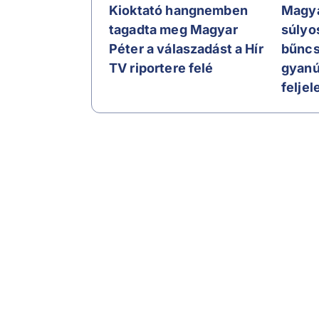
Kioktató hangnemben
Magya
tagadta meg Magyar
súlyo
Péter a válaszadást a Hír
bűnc
TV riportere felé
gyanú
feljel