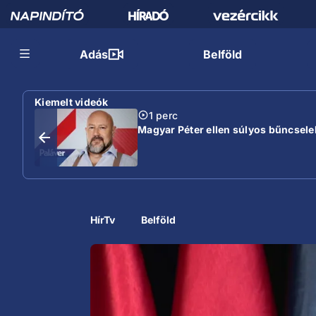
Adás
Belföld
Kiemelt videók
1 perc
Magyar Péter ellen súlyos bűncselek
HírTv
Belföld