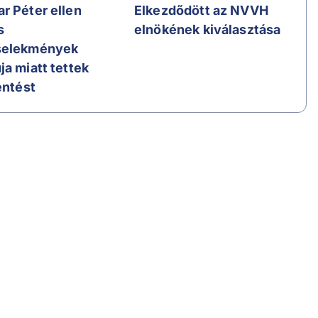
r Péter ellen
Elkezdődött az NVVH
s
elnökének kiválasztása
selekmények
ja miatt tettek
entést