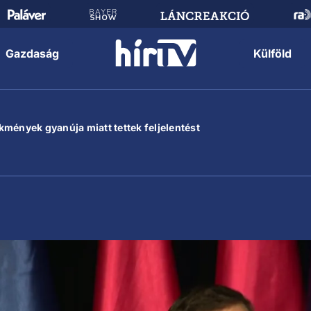
Gazdaság
Külföld
mények gyanúja miatt tettek feljelentést