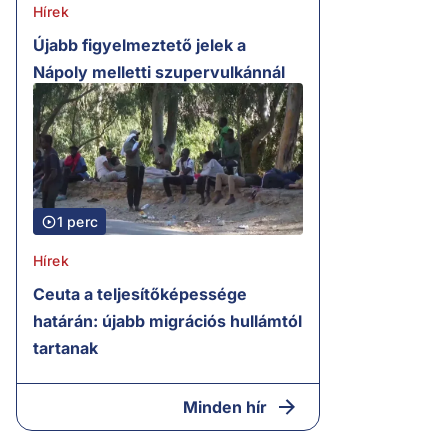
Hírek
Újabb figyelmeztető jelek a
Nápoly melletti szupervulkánnál
1 perc
Hírek
Ceuta a teljesítőképessége
határán: újabb migrációs hullámtól
tartanak
Minden hír