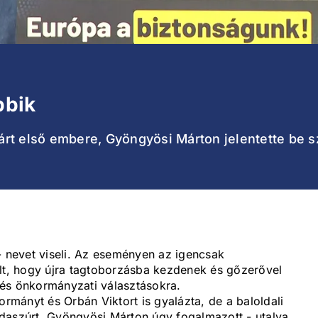
bbik
 párt első embere, Gyöngyösi Márton jelentette be
- nevet viseli. Az eseményen az igencsak
ólt, hogy újra tagtoborzásba kezdenek és gőzerővel
 és önkormányzati választásokra.
mányt és Orbán Viktort is gyalázta, de a baloldali
daszúrt. Gyöngyösi Márton úgy fogalmazott - utalva