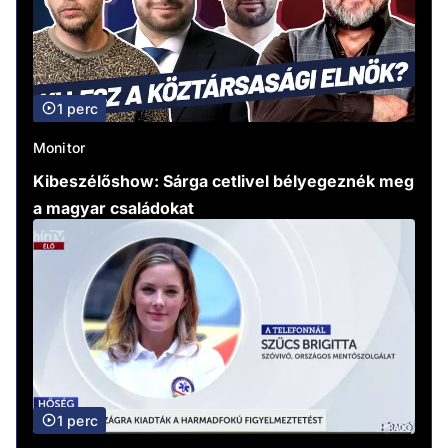
1 perc
Monitor
Kibeszélőshow: Sárga cetlivel bélyegeznék meg
a magyar családokat
1 perc