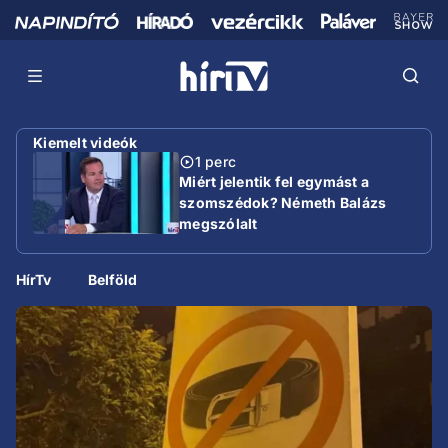
Kiemelt videók
1 perc
Miért jelentik fel egymást a
szomszédok? Németh Balázs
megszólalt
HírTv
Belföld