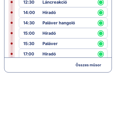
12:30
Láncreakció
14:00
Híradó
14:30
Paláver hangoló
15:00
Híradó
15:30
Paláver
17:00
Híradó
18:05
Monitor
Összes műsor
19:00
Hírek
19:05
Komment
20:00
Híradó
21:05
Vezércikk
22:00
Híradó