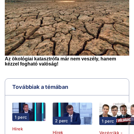
Továbbiak a témában
1 perc
2 perc
1 perc
Hírek
Hírek
Vezércikk -