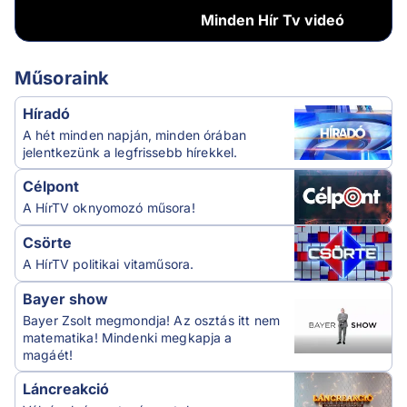
Minden
Hír Tv videó
Műsoraink
Híradó
A hét minden napján, minden órában
jelentkezünk a legfrissebb hírekkel.
Célpont
A HírTV oknyomozó műsora!
Csörte
A HírTV politikai vitaműsora.
Bayer show
Bayer Zsolt megmondja! Az osztás itt nem
matematika! Mindenki megkapja a
magáét!
Láncreakció