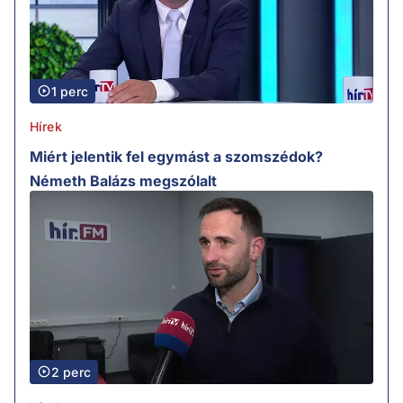
1 perc
Hírek
Miért jelentik fel egymást a szomszédok?
Németh Balázs megszólalt
2 perc