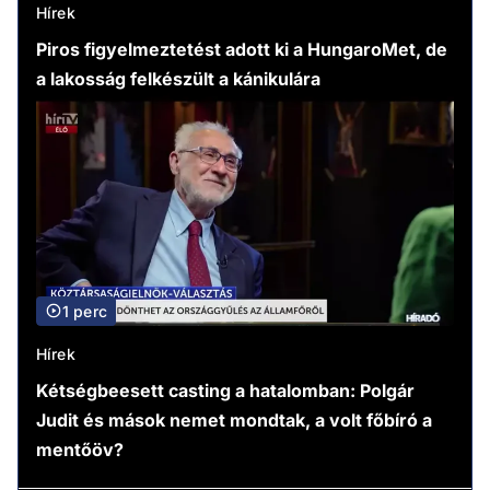
Hírek
Piros figyelmeztetést adott ki a HungaroMet, de
a lakosság felkészült a kánikulára
1 perc
Hírek
Kétségbeesett casting a hatalomban: Polgár
Judit és mások nemet mondtak, a volt főbíró a
mentőöv?