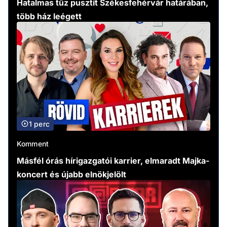
Hatalmas tűz pusztít Székesfehérvár határában,
több ház leégett
1 perc
Komment
Másfél órás hírigazgatói karrier, elmaradt Majka-
koncert és újabb elnökjelölt