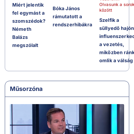
Olvasunk a soro
Miért jelentik
Bóka János
között
fel egymást a
rámutatott a
Szelfik a
szomszédok?
rendszerhibákra
süllyedő hajón
Németh
influenszerke
Balázs
a vezetés,
megszólalt
miközben rán
omlik a válság
Műsorzóna