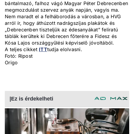
bántalmazó, falhoz vágó Magyar Péter Debrecenben
megmozdulást szervez anyák napján, vagyis ma.
Nem maradt el a felháborodás a városban, a HVG
arról ír, hogy áthúzott nadrágszíjas plakátok és
„Debrecenben tiszteljük az édesanyákat” feliratú
táblák kerültek ki Debrecen főterére a Fidesz és
Kósa Lajos országgyűlési képviselő jóvoltából.
A teljes cikket
ITT
tudja elolvasni.
Fotó: Ripost
Origo