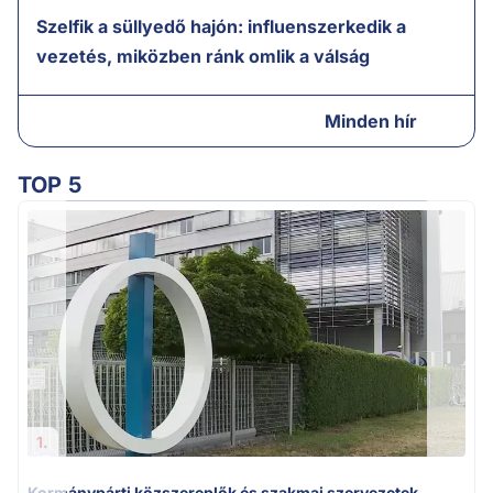
Szelfik a süllyedő hajón: influenszerkedik a
vezetés, miközben ránk omlik a válság
Minden hír
TOP 5
A
1.
Kormánypárti közszereplők és szakmai szervezetek