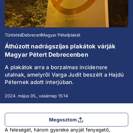
Tüntetés
Debrecen
Magyar Péter
plakát
Áthúzott nadrágszíjas plakátok várják
Magyar Pétert Debrecenben
A plakátok arra a borzalmas incidensre
utalnak, amelyről Varga Judit beszélt a Hajdú
Péternek adott interjúban.
2024. május 05., vasárnap 15:14
Megosztom
A feleségét, három gyereke anyját fenyegető,