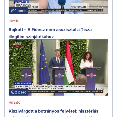
1 perc
Hírek
Bojkott – A Fidesz nem asszisztál a Tisza
illegitim színjátékához
2 perc
Híradó
Kiszivárgott a botrányos felvétel: hisztériás