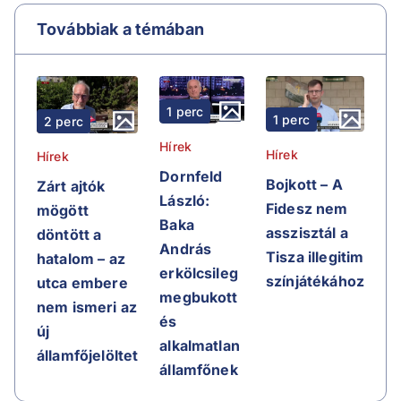
Továbbiak a témában
1 perc
1 perc
2 perc
Hírek
Hírek
Hírek
Dornfeld
Bojkott – A
Zárt ajtók
László:
Fidesz nem
mögött
Baka
asszisztál a
döntött a
András
Tisza illegitim
hatalom – az
erkölcsileg
színjátékához
utca embere
megbukott
nem ismeri az
és
új
alkalmatlan
államfőjelöltet
államfőnek