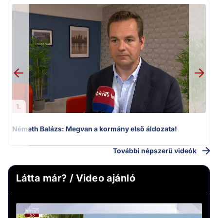
H
1.
Németh Balázs: Megvan a kormány első áldozata!
További népszerű videók
Látta már? / Video ajánló