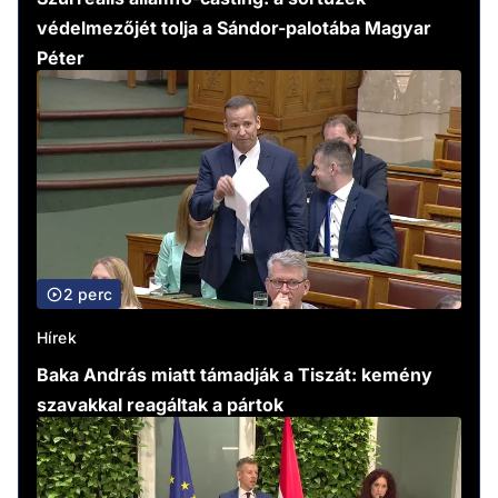
védelmezőjét tolja a Sándor-palotába Magyar
Péter
2 perc
Hírek
Baka András miatt támadják a Tiszát: kemény
szavakkal reagáltak a pártok