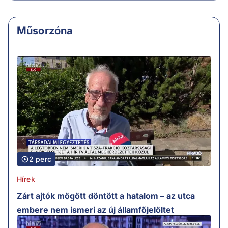
Műsorzóna
2 perc
Hírek
Zárt ajtók mögött döntött a hatalom – az utca
embere nem ismeri az új államfőjelöltet