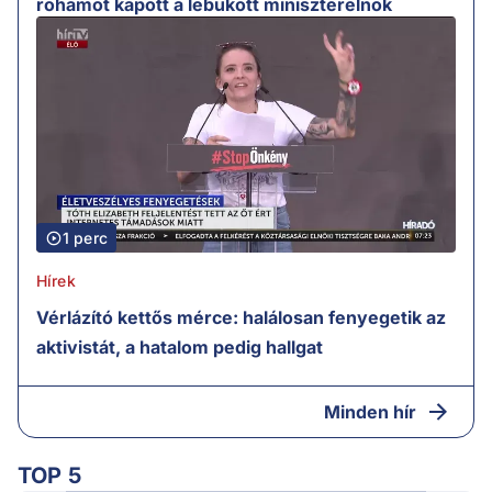
rohamot kapott a lebukott miniszterelnök
1 perc
Hírek
Vérlázító kettős mérce: halálosan fenyegetik az
aktivistát, a hatalom pedig hallgat
Minden hír
TOP 5