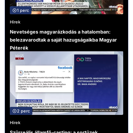
1 perc
Hírek
Nevetséges magyarázkodás a hatalomban:
belezavarodtak a saját hazugságaikba Magyar
Péterék
2 perc
Hírek
Szürreális államfő-casting: a sortüzek