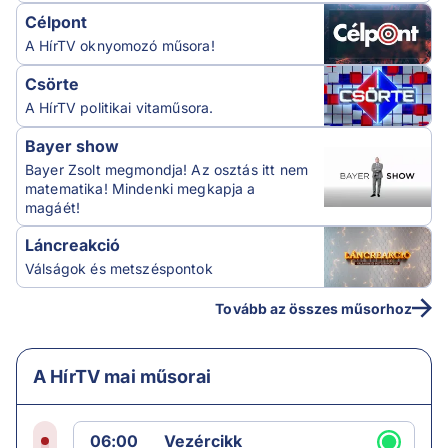
Célpont
A HírTV oknyomozó műsora!
Csörte
A HírTV politikai vitaműsora.
Bayer show
Bayer Zsolt megmondja! Az osztás itt nem
matematika! Mindenki megkapja a
magáét!
Láncreakció
Válságok és metszéspontok
Tovább az összes műsorhoz
A HírTV mai műsorai
06:00
Vezércikk