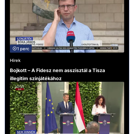
1 perc
Hírek
Bojkott – A Fidesz nem asszisztál a Tisza
illegitim színjátékához