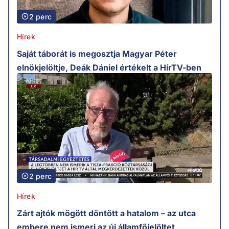
2 perc
Hírek
Saját táborát is megosztja Magyar Péter
elnökjelöltje, Deák Dániel értékelt a HírTV-ben
2 perc
Hírek
Zárt ajtók mögött döntött a hatalom – az utca
embere nem ismeri az új államfőjelöltet