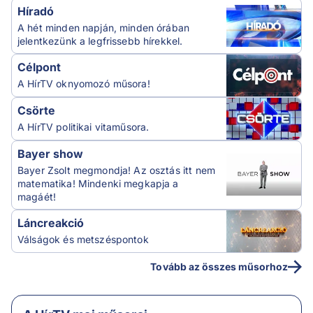
Híradó
A hét minden napján, minden órában
jelentkezünk a legfrissebb hírekkel.
Célpont
A HírTV oknyomozó műsora!
Csörte
A HírTV politikai vitaműsora.
Bayer show
Bayer Zsolt megmondja! Az osztás itt nem
matematika! Mindenki megkapja a
magáét!
Láncreakció
Válságok és metszéspontok
Tovább az összes műsorhoz