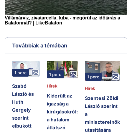
Továbbiak a témában
1 perc
1 perc
1 perc
Szabó
Hírek
Hírek
László és
Kiderült az
Szentesi Zöldi
Huth
igazság a
László szerint
Gergely
kirúgásokról:
a
szerint
a hatalom
miniszterelnök
elbukott
átlátszó
utasítására