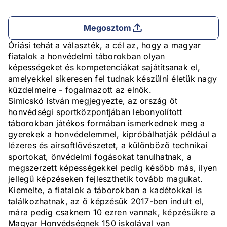
Megosztom
Óriási tehát a választék, a cél az, hogy a magyar
fiatalok a honvédelmi táborokban olyan
képességeket és kompetenciákat sajátítsanak el,
amelyekkel sikeresen fel tudnak készülni életük nagy
küzdelmeire - fogalmazott az elnök.
Simicskó István megjegyezte, az ország öt
honvédségi sportközpontjában lebonyolított
táborokban játékos formában ismerkednek meg a
gyerekek a honvédelemmel, kipróbálhatják például a
lézeres és airsoftlövészetet, a különböző technikai
sportokat, önvédelmi fogásokat tanulhatnak, a
megszerzett képességekkel pedig később más, ilyen
jellegű képzéseken fejleszthetik tovább magukat.
Kiemelte, a fiatalok a táborokban a kadétokkal is
találkozhatnak, az ő képzésük 2017-ben indult el,
mára pedig csaknem 10 ezren vannak, képzésükre a
Magyar Honvédségnek 150 iskolával van