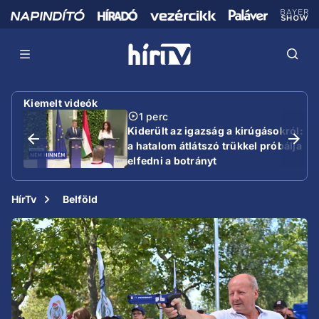
Kiemelt videók
1 perc
Kiderült az igazság a kirúgásokról:
a hatalom átlátszó trükkel próbálja
elfedni a botrányt
HírTv
Belföld