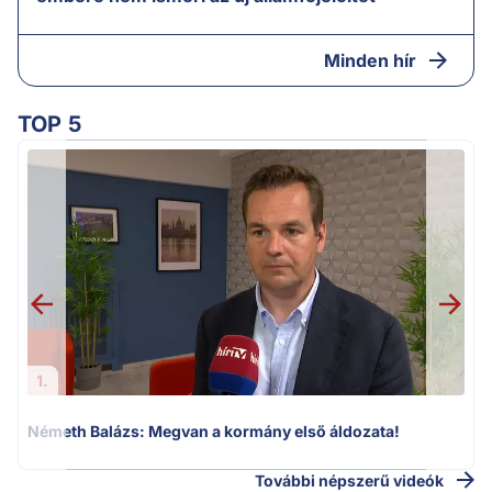
Minden hír
TOP 5
H
1.
Németh Balázs: Megvan a kormány első áldozata!
További népszerű videók