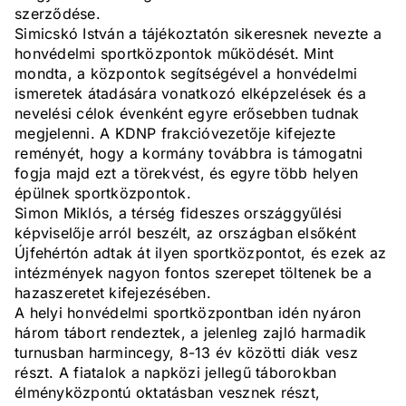
szerződése.
Simicskó István a tájékoztatón sikeresnek nevezte a
honvédelmi sportközpontok működését. Mint
mondta, a központok segítségével a honvédelmi
ismeretek átadására vonatkozó elképzelések és a
nevelési célok évenként egyre erősebben tudnak
megjelenni. A KDNP frakcióvezetője kifejezte
reményét, hogy a kormány továbbra is támogatni
fogja majd ezt a törekvést, és egyre több helyen
épülnek sportközpontok.
Simon Miklós, a térség fideszes országgyűlési
képviselője arról beszélt, az országban elsőként
Újfehértón adtak át ilyen sportközpontot, és ezek az
intézmények nagyon fontos szerepet töltenek be a
hazaszeretet kifejezésében.
A helyi honvédelmi sportközpontban idén nyáron
három tábort rendeztek, a jelenleg zajló harmadik
turnusban harmincegy, 8-13 év közötti diák vesz
részt. A fiatalok a napközi jellegű táborokban
élményközpontú oktatásban vesznek részt,