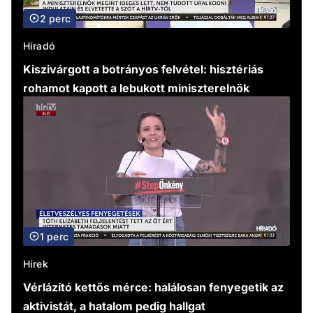
2 perc
Híradó
Kiszivárgott a botrányos felvétel: hisztériás
rohamot kapott a lebukott miniszterelnök
1 perc
Hírek
Vérlázító kettős mérce: halálosan fenyegetik az
aktivistát, a hatalom pedig hallgat