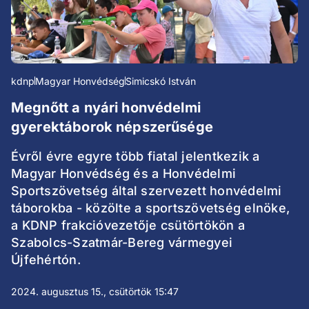
kdnp
Magyar Honvédség
Simicskó István
Megnőtt a nyári honvédelmi
gyerektáborok népszerűsége
Évről évre egyre több fiatal jelentkezik a
Magyar Honvédség és a Honvédelmi
Sportszövetség által szervezett honvédelmi
táborokba - közölte a sportszövetség elnöke,
a KDNP frakcióvezetője csütörtökön a
Szabolcs-Szatmár-Bereg vármegyei
Újfehértón.
2024. augusztus 15., csütörtök 15:47