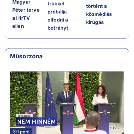
Magyar
trükkel
történt a
Péter terve
próbálja
közmédiás
a HírTV
elfedni a
kirúgás
ellen
botrányt
Műsorzóna
1 perc