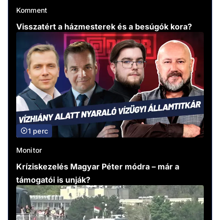
Komment
Visszatért a házmesterek és a besúgók kora?
1 perc
Monitor
Kríziskezelés Magyar Péter módra – már a
támogatói is unják?