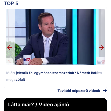
TOP 5
M
k
1.
Miért jelentik fel egymást a szomszédok? Németh Balázs
megszólalt
További népszerű videók
Látta már? / Video ajánló