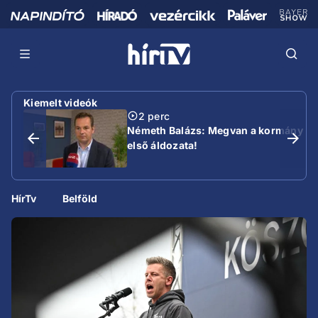
Kiemelt videók
2 perc
Németh Balázs: Megvan a kormány
első áldozata!
HírTv
Belföld