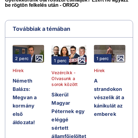
Továbbiak a témában
2 perc
1 perc
1 perc
Hírek
Hírek
Vezércikk -
Olvasunk a
Németh
A
sorok között
Balázs:
strandokon
Sikerül
Megvan a
vészelik át a
Magyar
kormány
kánikulát az
Péternek egy
első
emberek
eléggé
áldozata!
sértett
államfőjelöltet