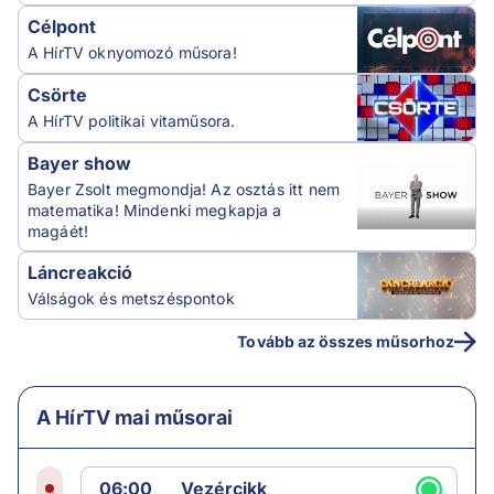
Célpont
A HírTV oknyomozó műsora!
Csörte
A HírTV politikai vitaműsora.
Bayer show
Bayer Zsolt megmondja! Az osztás itt nem
matematika! Mindenki megkapja a
magáét!
Láncreakció
Válságok és metszéspontok
Tovább az összes műsorhoz
A HírTV mai műsorai
06:00
Vezércikk