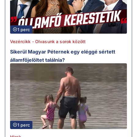
1 perc
Vezércikk - Olvasunk a sorok között
Sikerül Magyar Péternek egy eléggé sértett
államfőjelöltet találnia?
1 perc
Hírek