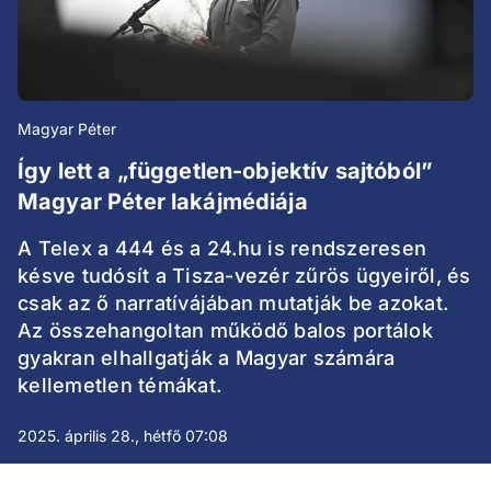
Magyar Péter
Így lett a „független-objektív sajtóból”
Magyar Péter lakájmédiája
A Telex a 444 és a 24.hu is rendszeresen
késve tudósít a Tisza-vezér zűrös ügyeiről, és
csak az ő narratívájában mutatják be azokat.
Az összehangoltan működő balos portálok
gyakran elhallgatják a Magyar számára
kellemetlen témákat.
2025. április 28., hétfő 07:08