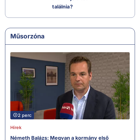
találnia?
Műsorzóna
2 perc
Hírek
Németh Balázs: Megvan a kormány első