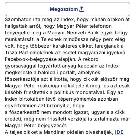
Megosztom
Szombaton írta meg az Index, hogy miután órákon át
hallgattak arról, hogy Magyar Péter telefonon
fenyegette meg a Magyar Nemzeti Bank egyik hölgy
munkatársát, a Telexnek mindössze négy perc elég
volt, hogy többezer karakteres cikket faragjanak a
Tisza Párt elnökének az esetet magyarázni igyekvő
Facebook-bejegyzése alapján. A rekord
gyorsasággal legyártott anyag kapcsán az Index
megkereste a baloldali portált, amelynek
főszerkesztője azt állította, hogy cikkük először még
Magyar Péter reakciója nélkül jelent meg, és azt csak
később frissítették a politikus mondataival. Egy az
Index birtokában lévő képernyőmentés azonban
egyértelműen azt bizonyítja, hogy
a főszerkesztő nem mondott igazat, ugyanis a cikk
eredeti, még nem frissített verziója is tartalmazta már
Magyar Péter bejegyzését.
A teljes cikket a Mandiner oldalán olvashatják,
IDE