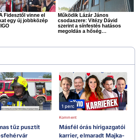
1 perc
Komment
mas tűz pusztít
Másfél órás hírigazgatói
sfehérvár
karrier, elmaradt Majka-