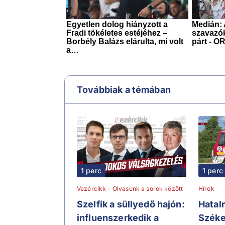
Továbbiak a témában
1 perc
1 perc
Vezércikk - Olvasunk a sorok között
Hírek
Szelfik a süllyedő hajón:
Hatal
influenszerkedik a
Széke