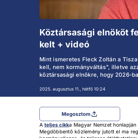
Köztársasági elnököt f
kelt + videó
Mint ismeretes Fleck Zoltán a Tisz
kell, nem kormányváltás", illetve a
köztársasági elnökre, hogy 2026-ban
2025. augusztus 11., hétfő 10:24
Megosztom
A
teljes cikk
a Magyar Nemzet honlapján é
Megdöbbentő közlemény jutott el ma reg