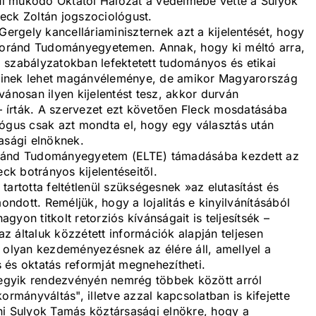
nul működő Oktatói Hálózat a védelmébe vette a Sulyok
eck Zoltán jogszociológust.
Gergely kancelláriaminiszternek azt a kijelentését, hogy
 Loránd Tudományegyetemen. Annak, hogy ki méltó arra,
 szabályzatokban lefektetett tudományos és etikai
árkinek lehet magánvéleménye, de amikor Magyarország
vánosan ilyen kijelentést tesz, akkor durván
 írták. A szervezet ezt követően Fleck mosdatásába
lógus csak azt mondta el, hogy egy választás után
asági elnöknek.
oránd Tudományegyetem (ELTE) támadásába kezdett az
eck botrányos kijelentéseitől.
artotta feltétlenül szükségesnek »az elutasítást és
ondott. Reméljük, hogy a lojalitás e kinyilvánításából
yon titkolt retorziós kívánságait is teljesítsék –
az általuk közzétett információk alapján teljesen
 olyan kezdeményezésnek az élére áll, amellyel a
 és oktatás reformját megnehezítheti.
t egyik rendezvényén nemrég többek között arról
ormányváltás", illetve azzal kapcsolatban is kifejette
ni Sulyok Tamás köztársasági elnökre, hogy a