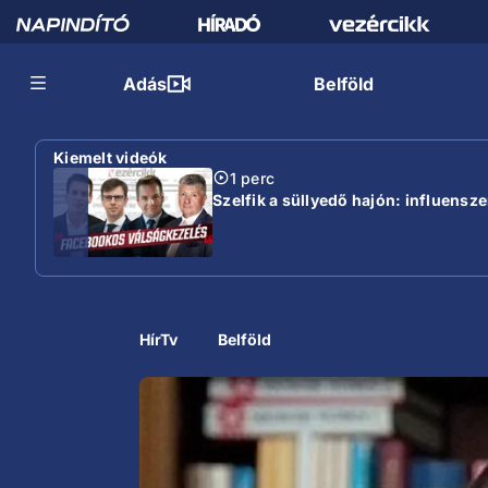
Adás
Belföld
Kiemelt videók
1 perc
Szelfik a süllyedő hajón: influensz
HírTv
Belföld