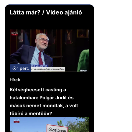
Látta már? / Video ajánló
1 perc
Hírek
Kétségbeesett casting a
hatalomban: Polgár Judit és
mások nemet mondtak, a volt
főbíró a mentőöv?