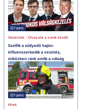
1 perc
Vezércikk - Olvasunk a sorok között
Szelfik a süllyedő hajón:
influenszerkedik a vezetés,
miközben ránk omlik a válság
1 perc
Hírek