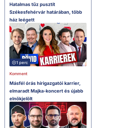
Hatalmas tűz pusztít
Székesfehérvár határában, több
ház leégett
1 perc
Komment
Másfél órás hírigazgatói karrier,
elmaradt Majka-koncert és újabb
elnökjelölt