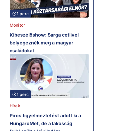
1 perc
Monitor
Kibeszélőshow: Sárga cetlivel
bélyegeznék meg a magyar
családokat
1 perc
Hírek
Piros figyelmeztetést adott ki a
HungaroMet, de a lakosság