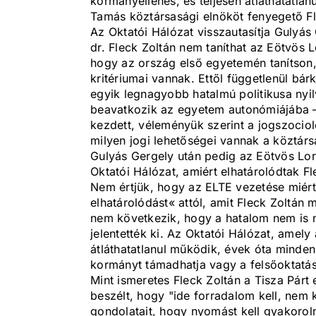
kormányellenes, és teljesen átláthatatla
Tamás köztársasági elnököt fenyegető Fl
Az Oktatói Hálózat visszautasítja Gulyás 
dr. Fleck Zoltán nem taníthat az Eötvös
hogy az ország első egyetemén tanítson,
kritériumai vannak. Ettől függetlenül b
egyik legnagyobb hatalmú politikusa nyil
beavatkozik az egyetem autonómiájába –
kezdett, véleményük szerint a jogszocio
milyen jogi lehetőségei vannak a köztárs
Gulyás Gergely után pedig az Eötvös L
Oktatói Hálózat, amiért elhatárolódtak Fl
Nem értjük, hogy az ELTE vezetése miért t
elhatárolódást« attól, amit Fleck Zoltán m
nem következik, hogy a hatalom nem is nag
jelentették ki. Az Oktatói Hálózat, amely 
átláthatatlanul működik, évek óta minden
kormányt támadhatja vagy a felsőoktatás
Mint ismeretes Fleck Zoltán a Tisza Pár
beszélt, hogy "ide forradalom kell, nem k
gondolatait, hogy nyomást kell gyakorol