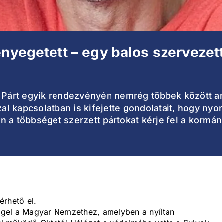
enyegetett – egy balos szervezet
a Párt egyik rendezvényén nemrég többek között ar
zzal kapcsolatban is kifejette gondolatait, hogy ny
 a többséget szerzett pártokat kérje fel a kormán
rhető el.
gel a Magyar Nemzethez, amelyben a nyíltan