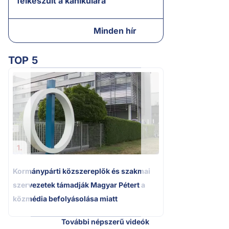
felkészült a kánikulára
Minden hír
TOP 5
2.
A miniszterelnök
tájékoztatása Pak
bizonytalanságot
1.
Kormánypárti közszereplők és szakmai
szervezetek támadják Magyar Pétert a
közmédia befolyásolása miatt
További népszerű videók