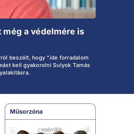
t még a védelmére is
ról beszélt, hogy "ide forradalom
omást kell gyakorolni Sulyok Tamás
yalakításra.
Műsorzóna