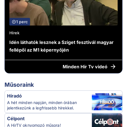
1 perc
Hírek
Idén láthatók lesznek a Sziget fesztivál magyar
fellépői az M1 képernyőjén
Minden
Hír Tv videó
Műsoraink
Híradó
A hét minden napján, minden órában
jelentkezünk a legfrissebb hírekkel.
Célpont
A HírTV oknyomozó műsora!