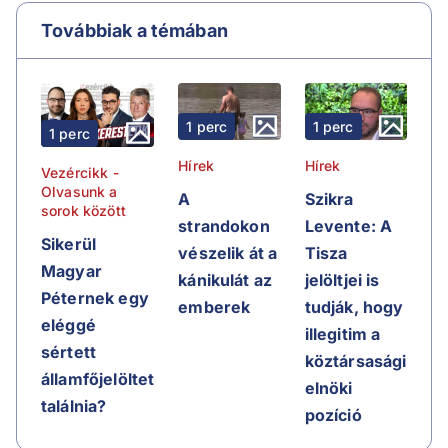
Továbbiak a témában
1 perc
1 perc
1 perc
Hírek
Hírek
Vezércikk -
Olvasunk a
A
Szikra
sorok között
strandokon
Levente: A
Sikerül
vészelik át a
Tisza
Magyar
kánikulát az
jelöltjei is
Péternek egy
emberek
tudják, hogy
eléggé
illegitim a
sértett
köztársasági
államfőjelöltet
elnöki
találnia?
pozíció