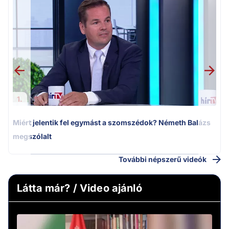
M
k
1.
Miért jelentik fel egymást a szomszédok? Németh Balázs
megszólalt
További népszerű videók
Látta már? / Video ajánló