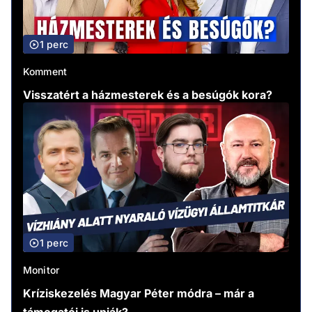
1 perc
Komment
Visszatért a házmesterek és a besúgók kora?
1 perc
Monitor
Kríziskezelés Magyar Péter módra – már a