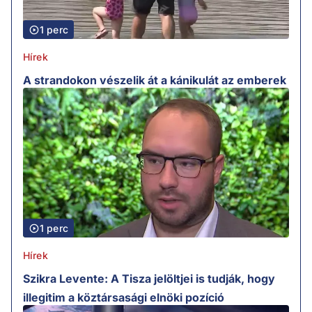
1 perc
Hírek
A strandokon vészelik át a kánikulát az emberek
1 perc
Hírek
Szikra Levente: A Tisza jelöltjei is tudják, hogy
illegitim a köztársasági elnöki pozíció