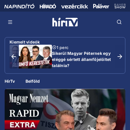
Kiemelt videók
1 perc
Sikerül Magyar Péternek egy
eléggé sértett államfőjelöltet
találnia?
HírTv
Belföld