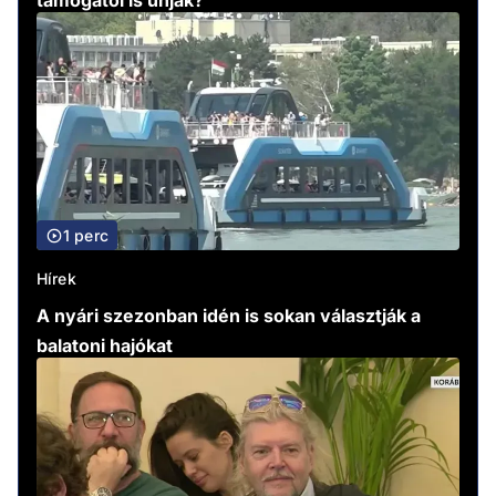
támogatói is unják?
1 perc
Hírek
A nyári szezonban idén is sokan választják a
balatoni hajókat