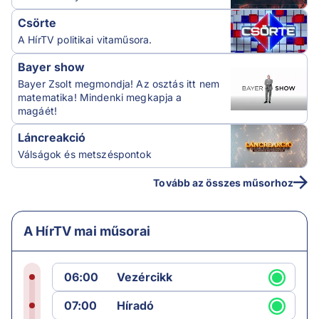
Csörte
A HírTV politikai vitaműsora.
Bayer show
Bayer Zsolt megmondja! Az osztás itt nem
matematika! Mindenki megkapja a
magáét!
Láncreakció
Válságok és metszéspontok
Tovább az összes műsorhoz
A HírTV mai műsorai
06:00
Vezércikk
07:00
Híradó