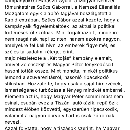
kampányokról Haraszti Gyula, a Magyar Nemzet
főmunkatársa Szűcs Gáborral, a Nemzeti Ellenállás
Mozgalom egyik alapító tagjával beszélgetett a
Rapid extrában. Szűcs Gábor azzal kezdte, hogy a
kampányaik figyelemkeltőek, az aktuális politikai
történésekről szólnak. Mint fogalmazott, mindenre
nem reagálnak napi szinten, hanem azokra nagyon,
amelyekre fel kell hívni az emberek figyelmét, és
széles társadalmi réteget érint,
majd részletezte a „Két tojás” kampány elemeit,
amivel Zelenszkijt és Magyar Péter ténykedéseit
hasonlították össze. Mint mondta, minkét politikus
lemond a szuverenitásról, hasonló ripacskodó
stílusban. Hozzátette, hogy csak a saját hírnevének,
ismertségének turbózása a lényeg mindkét embernél.
Kiemelte azt is, hogy Magyar Péter semmi mást nem
csinál, csupán evez a Tiszán, autókázik, repülőzik,
mindezt élőben közvetíti, egyszerűen ripacskodik,
valamint a nagyon durva vihart is csak zápornak
nevezi.
Azzal folytatta, hogy a tiszások szerint, ha Magyar