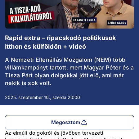
Rapid extra – ripacskodó politikusok
itthon és külföldön + videó
A Nemzeti Ellenállás Mozgalom (NEM) több
villámkampányt tartott, mert Magyar Péter és a
Tisza Párt olyan dolgokkal jött elő, ami már
nekik is sok volt.
2025. szeptember 10., szerda 20:00
Megosztom
Az elmúlt dolgokról és jövőben tervezett