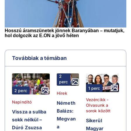
Továbbiak a témában
2
perc
1 perc
2 perc
Hírek
Vezércikk -
Napindító
Németh
Olvasunk a
Balázs:
sorok között
Vissza a suliba
Megvan
sokk nélkül –
Sikerül
a
Dúró Zsuzsa
Magyar