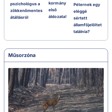
kormány
pszichológus a
Péternek egy
első
zökkenőmentes
eléggé
áldozata!
átállásról
sértett
államfőjelöltet
találnia?
Műsorzóna