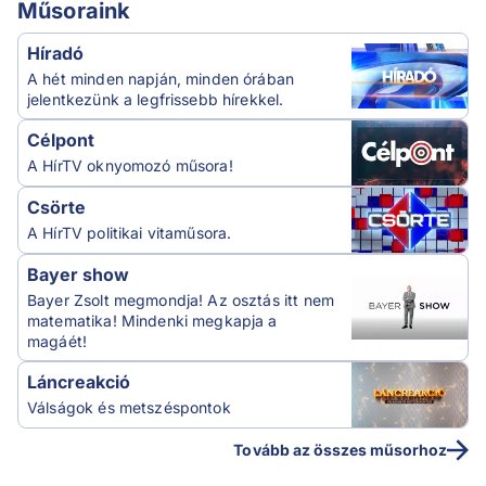
Műsoraink
Híradó
A hét minden napján, minden órában
jelentkezünk a legfrissebb hírekkel.
Célpont
A HírTV oknyomozó műsora!
Csörte
A HírTV politikai vitaműsora.
Bayer show
Bayer Zsolt megmondja! Az osztás itt nem
matematika! Mindenki megkapja a
magáét!
Láncreakció
Válságok és metszéspontok
Tovább az összes műsorhoz