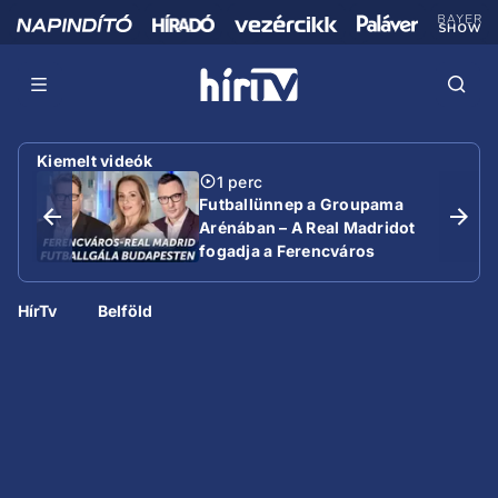
Kiemelt videók
1 perc
Futballünnep a Groupama
Arénában – A Real Madridot
fogadja a Ferencváros
HírTv
Belföld