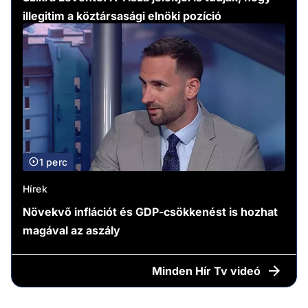
illegitim a köztársasági elnöki pozíció
1 perc
Hírek
Növekvő inflációt és GDP-csökkenést is hozhat
magával az aszály
Minden
Hír Tv videó