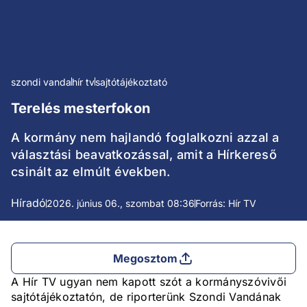
szondi vanda
hír tv
sajtótájékoztató
Terelés mesterfokon
A kormány nem hajlandó foglalkozni azzal a
választási beavatkozással, amit a Hírkereső
csinált az elmúlt években.
Híradó
2026. június 06., szombat 08:36
Forrás: Hír TV
Megosztom
A Hír TV ugyan nem kapott szót a kormányszóvivői
sajtótájékoztatón, de riporterünk Szondi Vandának