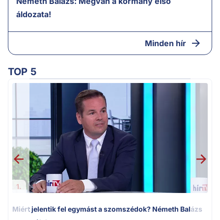
Németh Balázs: Megvan a kormány első
áldozata!
Minden hír
TOP 5
M
k
1.
Miért jelentik fel egymást a szomszédok? Németh Balázs