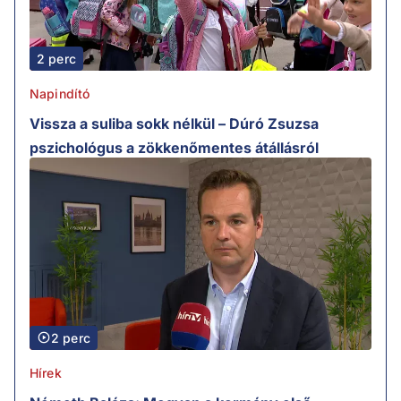
2 perc
Napindító
Vissza a suliba sokk nélkül – Dúró Zsuzsa
pszichológus a zökkenőmentes átállásról
2 perc
Hírek