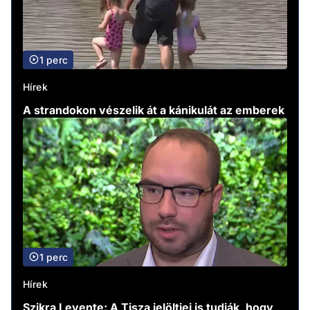
1 perc
Hírek
A strandokon vészelik át a kánikulát az emberek
1 perc
Hírek
Szikra Levente: A Tisza jelöltjei is tudják, hogy