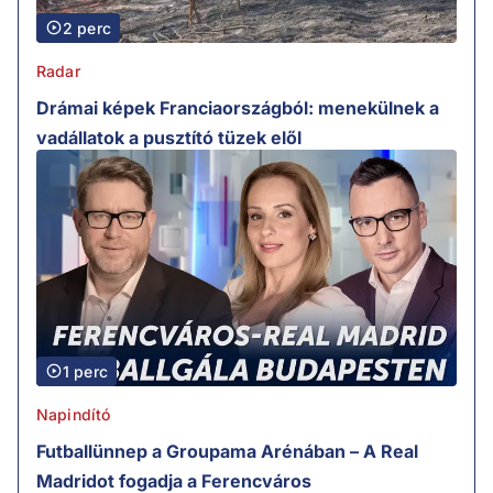
2 perc
Radar
Drámai képek Franciaországból: menekülnek a
vadállatok a pusztító tüzek elől
1 perc
Napindító
Futballünnep a Groupama Arénában – A Real
Madridot fogadja a Ferencváros