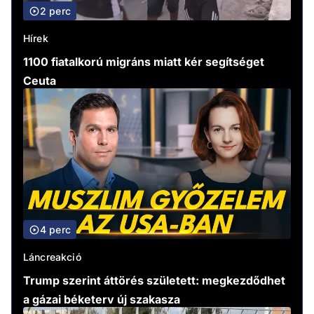
2 perc
Hírek
1100 fiatalkorú migráns miatt kér segítséget
Ceuta
4 perc
Láncreakció
Trump szerint áttörés született: megkezdődhet
a gázai béketerv új szakasza