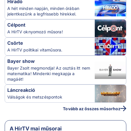
Híradó
A hét minden napján, minden órában
jelentkezünk a legfrissebb hírekkel.
Célpont
A HírTV oknyomozó műsora!
Csörte
A HírTV politikai vitaműsora.
Bayer show
Bayer Zsolt megmondja! Az osztás itt nem
matematika! Mindenki megkapja a
magáét!
Láncreakció
Válságok és metszéspontok
Tovább az összes műsorhoz
A HírTV mai műsorai