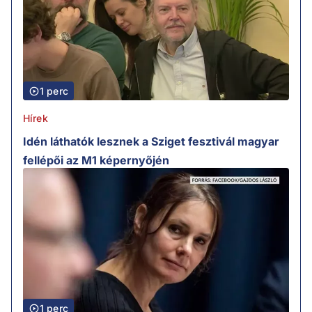
1 perc
Hírek
Idén láthatók lesznek a Sziget fesztivál magyar
fellépői az M1 képernyőjén
1 perc