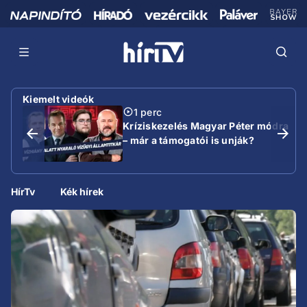
Kiemelt videók
1 perc
Kríziskezelés Magyar Péter módra
– már a támogatói is unják?
HírTv
Kék hírek