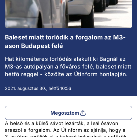
Baleset miatt torlódik a forgalom az M3-
ason Budapest felé
Hat kilométeres torlódás alakult ki Bagnál az
M3-as autópályán a főváros felé, baleset miatt
hétfő reggel - közölte az Útinform honlapján.
2021. augusztus 30., hétfő 10:56
Megosztom
A belső és a külső sávot lezárták, a leállósávon
araszol a forgalom. Az Útinform az ajánlja, hogy a
3-as úton kerüljék el a baleset helyszínét a sofőrök.