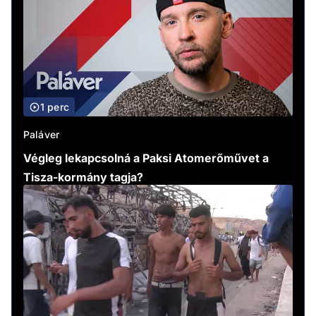
1 perc
Paláver
Végleg lekapcsolná a Paksi Atomerőművet a
Tisza-kormány tagja?