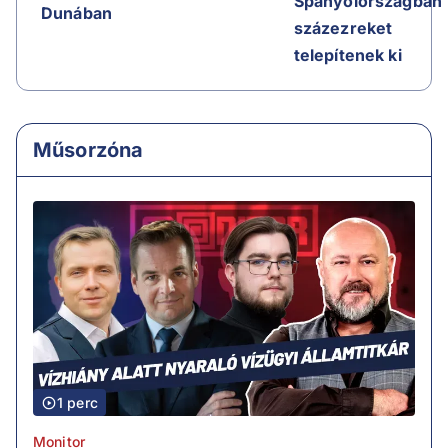
Spanyolországban
Dunában
százezreket
telepítenek ki
Műsorzóna
1 perc
Monitor