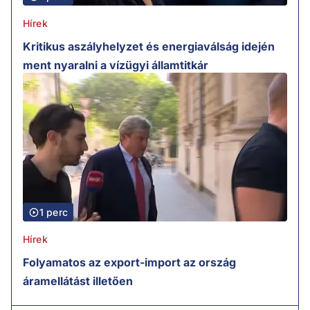
Hírek
Kritikus aszályhelyzet és energiaválság idején
ment nyaralni a vízügyi államtitkár
1 perc
Hírek
Folyamatos az export-import az ország
áramellátást illetően