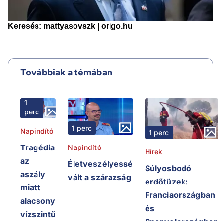
Továbbiak a témában
1
perc
1 perc
Napindító
1 perc
Tragédia
Napindító
Hírek
az
Életveszélyessé
Súlyosbodó
aszály
vált a szárazság
erdőtüzek:
miatt
Franciaországban
alacsony
és
vízszintű