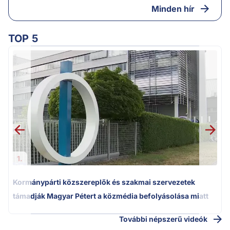
Minden hír
TOP 5
1.
Kormánypárti közszereplők és szakmai szervezetek
támadják Magyar Pétert a közmédia befolyásolása miatt
További népszerű videók