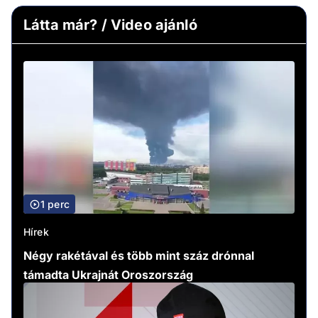
Látta már? / Video ajánló
1 perc
Hírek
Négy rakétával és több mint száz drónnal
támadta Ukrajnát Oroszország