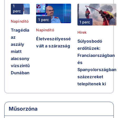
1
perc
1 perc
Napindító
1 perc
Tragédia
Napindító
Hírek
az
Életveszélyessé
Súlyosbodó
aszály
vált a szárazság
erdőtüzek:
miatt
Franciaországban
alacsony
és
vízszintű
Spanyolországban
Dunában
százezreket
telepítenek ki
Műsorzóna