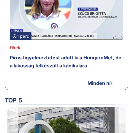
1 perc
Hírek
Piros figyelmeztetést adott ki a HungaroMet, de
a lakosság felkészült a kánikulára
Minden hír
TOP 5
A