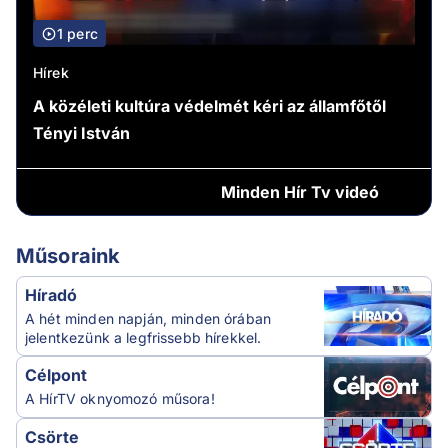
1 perc
Hírek
A közéleti kultúra védelmét kéri az államfőtől
Tényi István
Minden
Hír Tv videó
Műsoraink
Híradó
A hét minden napján, minden órában
jelentkezünk a legfrissebb hírekkel.
Célpont
A HírTV oknyomozó műsora!
Csörte