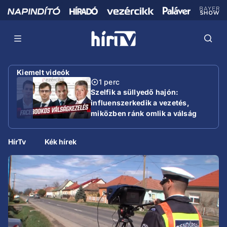
Kiemelt videók
1 perc
Szelfik a süllyedő hajón:
influenszerkedik a vezetés,
miközben ránk omlik a válság
HírTv
Kék hírek