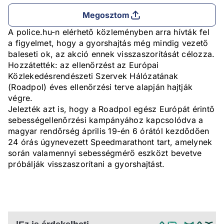
Megosztom
A police.hu-n elérhető közleményben arra hívták fel
a figyelmet, hogy a gyorshajtás még mindig vezető
baleseti ok, az akció ennek visszaszorítását célozza.
Hozzátették: az ellenőrzést az Európai
Közlekedésrendészeti Szervek Hálózatának
(Roadpol) éves ellenőrzési terve alapján hajtják
végre.
Jelezték azt is, hogy a Roadpol egész Európát érintő
sebességellenőrzési kampányához kapcsolódva a
magyar rendőrség április 19-én 6 órától kezdődően
24 órás úgynevezett Speedmarathont tart, amelynek
során valamennyi sebességmérő eszközt bevetve
próbálják visszaszorítani a gyorshajtást.