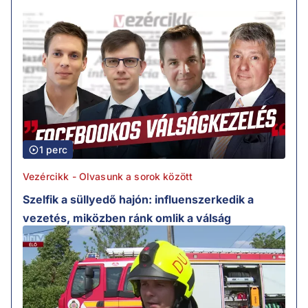
1 perc
Vezércikk - Olvasunk a sorok között
Szelfik a süllyedő hajón: influenszerkedik a
vezetés, miközben ránk omlik a válság