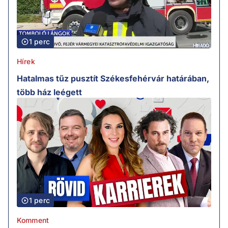
1 perc
Hírek
Hatalmas tűz pusztít Székesfehérvár határában,
több ház leégett
1 perc
Komment