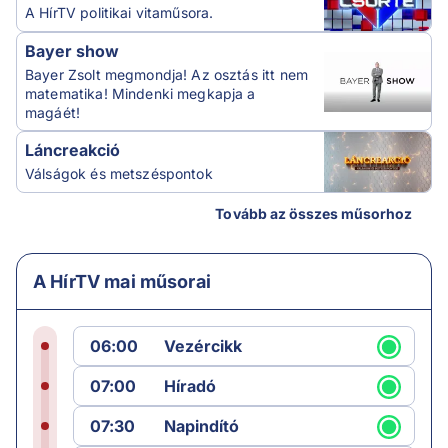
A HírTV politikai vitaműsora.
Bayer show
Bayer Zsolt megmondja! Az osztás itt nem
matematika! Mindenki megkapja a
magáét!
Láncreakció
Válságok és metszéspontok
Tovább az összes műsorhoz
A HírTV mai műsorai
06:00
Vezércikk
07:00
Híradó
07:30
Napindító