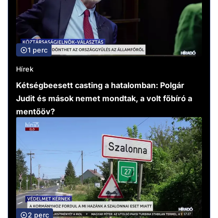
1 perc
Hírek
Kétségbeesett casting a hatalomban: Polgár
Judit és mások nemet mondtak, a volt főbíró a
mentőöv?
2 perc