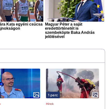
1 perc
ó
Hírek