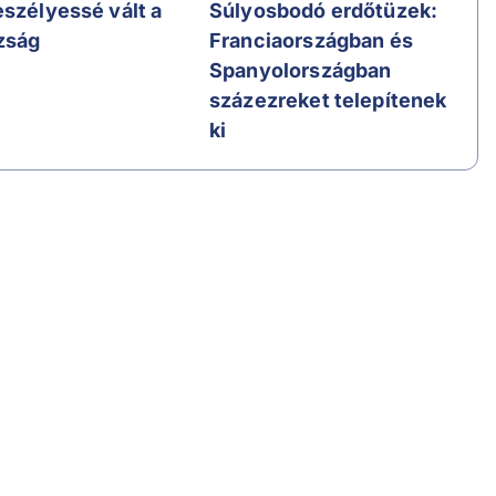
eszélyessé vált a
Súlyosbodó erdőtüzek:
zság
Franciaországban és
Spanyolországban
százezreket telepítenek
ki