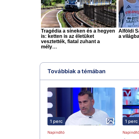
Továbbiak a témában
1 perc
1 perc
Napindító
Napindít