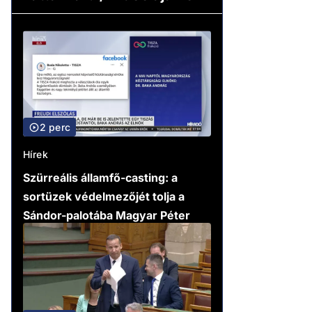
2 perc
Hírek
Szürreális államfő-casting: a
sortüzek védelmezőjét tolja a
Sándor-palotába Magyar Péter