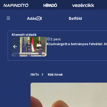
Adás
Belföld
Kiemelt videók
2 perc
Kiszivárgott a botrányos felvétel: 
HírTv
Kék hírek