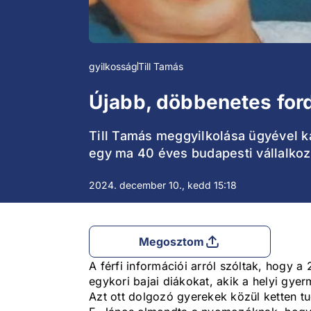
gyilkosság
Till Tamás
Újabb, döbbenetes ford
Till Tamás meggyilkolása ügyével ka
egy ma 40 éves budapesti vállalkozó
2024. december 10., kedd 15:18
Megosztom
A férfi információi arról szóltak, hogy 
egykori bajai diákokat, akik a helyi gye
Azt ott dolgozó gyerekek közül ketten tu