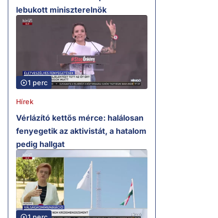
lebukott miniszterelnök
1 perc
Hírek
Vérlázító kettős mérce: halálosan
fenyegetik az aktivistát, a hatalom
pedig hallgat
1 perc