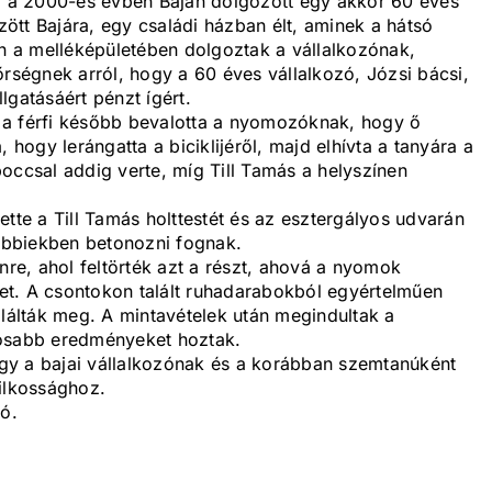
 a 2000-es évben Baján dolgozott egy akkor 60 éves
özött Bajára, egy családi házban élt, aminek a hátsó
en a melléképületében dolgoztak a vállalkozónak,
őrségnek arról, hogy a 60 éves vállalkozó, Józsi bácsi,
llgatásáért pénzt ígért.
 a férfi később bevalotta a nyomozóknak, hogy ő
 hogy lerángatta a biciklijéről, majd elhívta a tanyára a
occsal addig verte, míg Till Tamás a helyszínen
ette a Till Tamás holttestét és az esztergályos udvarán
sőbbiekben betonozni fognak.
nre, ahol feltörték azt a részt, ahová a nyomok
stet. A csontokon talált ruhadarabokból egyértelműen
alálták meg. A mintavételek után megindultak a
tosabb eredményeket hoztak.
hogy a bajai vállalkozónak és a korábban szemtanúként
ilkossághoz.
ó.