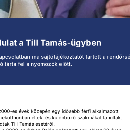
ulat a Till Tamás-ügyben
pcsolatban ma sajtótájékoztatót tartott a rendőrsé
 tárta fel a nyomozók előtt.
a 2000-es évek közepén egy idősebb férfi alkalmazott
rmekotthonban éltek, és különböző szakmákat tanultak.
dtak Till Tamás esetéről.