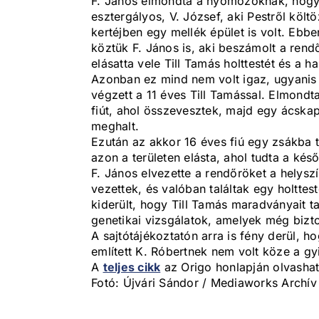
F. János elmondta a nyomozóknak, hogy
esztergályos, V. József, aki Pestről költ
kertéjben egy mellék épület is volt. Ebb
köztük F. János is, aki beszámolt a rend
elásatta vele Till Tamás holttestét és a ha
Azonban ez mind nem volt igaz, ugyanis
végzett a 11 éves Till Tamással. Elmondta,
fiút, ahol összevesztek, majd egy ácskap
meghalt.
Ezután az akkor 16 éves fiú egy zsákba t
azon a területen elásta, ahol tudta a ké
F. János elvezette a rendőröket a helyszí
vezettek, és valóban találtak egy holtte
kiderült, hogy Till Tamás maradványait t
genetikai vizsgálatok, amelyek még biz
A sajtótájékoztatón arra is fény derül, 
említett K. Róbertnek nem volt köze a gy
A
teljes cikk
az Origo honlapján olvashat
Fotó: Újvári Sándor / Mediaworks Archív