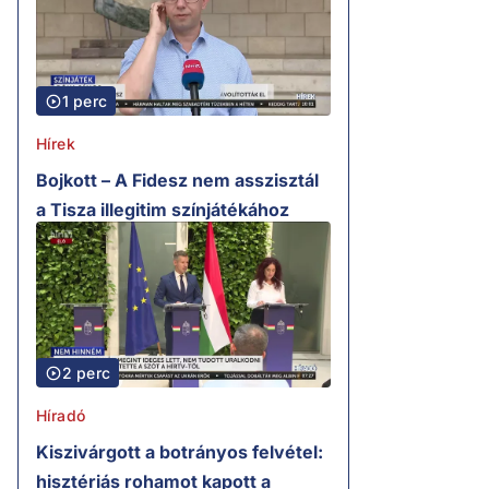
1 perc
Hírek
Bojkott – A Fidesz nem asszisztál
a Tisza illegitim színjátékához
2 perc
Híradó
Kiszivárgott a botrányos felvétel:
hisztériás rohamot kapott a