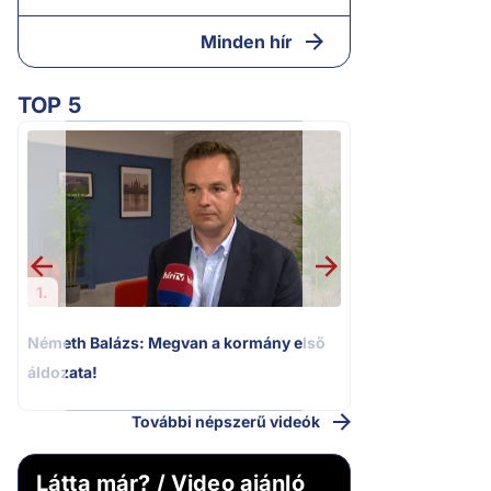
Minden hír
TOP 5
2.
Halálos fenyegeté
Elizabeth oldalait
1.
Németh Balázs: Megvan a kormány első
áldozata!
További népszerű videók
Látta már? / Video ajánló